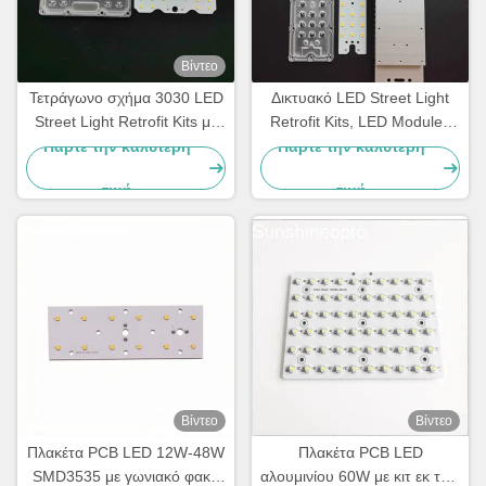
Βίντεο
Τετράγωνο σχήμα 3030 LED
Δικτυακό LED Street Light
Street Light Retrofit Kits με
Retrofit Kits, LED Modules
150 lm/W για φωτισμό
για το Street Light SKD
Πάρτε την καλύτερη
Πάρτε την καλύτερη
τούνελ 50 W
τιμή
τιμή
Βίντεο
Βίντεο
Πλακέτα PCB LED 12W-48W
Πλακέτα PCB LED
SMD3535 με γωνιακό φακό
αλουμινίου 60W με κιτ εκ των