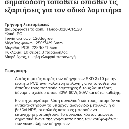
σηματοδότη τοποθετεί όπισθεν τις
εξαρτήσεις για τον οδικό λαμπτήρα
Γρήγορη λεπτομέρεια:
Διαμορφώστε το αριθ.: Ήλιος-3x10-CR120
Υλικό: PC
Γωνία ακτίνων: 120degree
Μέγεθος φακών: 250*74*9.6mm
Μέγεθος PCB: 228*53*1.5cm
Κύκλωμα: 10 σειρές 3 παράλληλος
Μικρό ίχνος, υψηλή ελαφριά παραγωγή
Περιγραφή:
Αυτός ο φακός σειράς των οδηγήσεων SKD 3x10 με την
ενότητα PCB είναι καλύτερη επιλογή για να τοποθετήσει
όπισθεν τους παλαιούς λαμπτήρες ή τους λαμπτήρες
δύναμης σχεδίου όπως 30W, 60W, 90W και ούτω καθεξής.
Είναι η χαμηλότερη λύση συνολικού κόστους, μπορούν να
αντικαταστήσουν το υπάρχον αλογονίδιο μετάλλων ή οι
βολβοί HPS, οι παλαιές κατοικίες μπορούν να
επαναχρησιμοποιηθούν. Το συνολικό κόστος μειώνεται
σημαντικά έναντι της χρησιμοποίησης των κοu'φωμάτων
των νέων πλήρων οδηγήσεων.