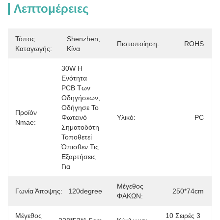
Λεπτομέρειες
Τόπος
Shenzhen, 
Πιστοποίηση:
ROHS
Καταγωγής:
Κίνα
30W Η 
Ενότητα 
PCB Των 
Οδηγήσεων, 
Οδήγησε Το 
Προϊόν
Φωτεινό 
Υλικό:
PC
Nmae:
Σηματοδότη 
Τοποθετεί 
Όπισθεν Τις 
Εξαρτήσεις 
Για 
Μέγεθος
Γωνία Άποψης:
120degree
250*74cm
ΦΑΚΩΝ:
Μέγεθος
10 Σειρές 3 