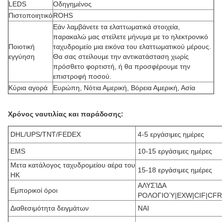
LEDS
Οδηγημένος
Πιστοποιητικό
ROHS
Εάν λαμβάνετε τα ελαττωματικά στοιχεία,
παρακαλώ μας στείλετε μήνυμα με το ηλεκτρονικό
Ποιοτική
ταχυδρομείο μια εικόνα του ελαττωματικού μέρους.
εγγύηση
Θα σας στείλουμε την αντικατάσταση χωρίς
πρόσθετο φορτιστή, ή θα προσφέρουμε την
επιστροφή ποσού.
Κύρια αγορά
Ευρώπη, Νότια Αμερική, Βόρεια Αμερική, Ασία
Χρόνος ναυτιλίας και παράδοσης:
DHL/UPS/TNT/FEDEX
4-5 εργάσιμες ημέρες
EMS
10-15 εργάσιμες ημέρες
Μετα κατάλογος ταχυδρομείου αέρα του
15-18 εργάσιμες ημέρες
HK
ΑΛΥΣΊΔΑ
Εμπορικοί όροι
ΡΟΛΟΓΙΟΎ|EXW|CIF|CFR
Διαθεσιμότητα δειγμάτων
ΝΑΙ