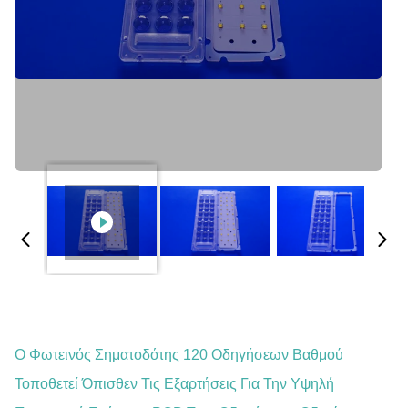
Ο Φωτεινός Σηματοδότης 120 Οδηγήσεων Βαθμού
Τοποθετεί Όπισθεν Τις Εξαρτήσεις Για Την Υψηλή