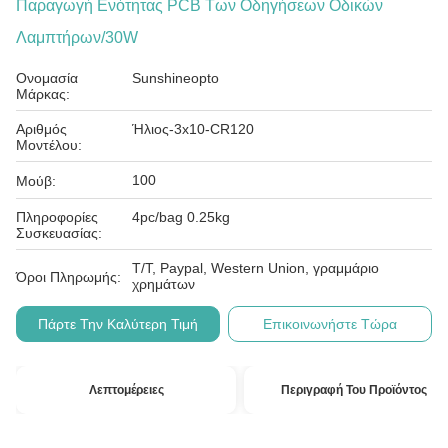
Παραγωγή Ενότητας PCB Των Οδηγήσεων Οδικών
Λαμπτήρων/30W
Ονομασία
Sunshineopto
Μάρκας:
Αριθμός
Ήλιος-3x10-CR120
Μοντέλου:
100
Μούβ:
Πληροφορίες
4pc/bag 0.25kg
Συσκευασίας:
T/T, Paypal, Western Union, γραμμάριο
Όροι Πληρωμής:
χρημάτων
Πάρτε Την Καλύτερη Τιμή
Επικοινωνήστε Τώρα
Λεπτομέρειες
Περιγραφή Του Προϊόντος