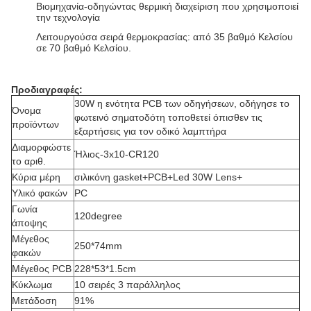
Βιομηχανία-οδηγώντας θερμική διαχείριση που χρησιμοποιεί
την τεχνολογία
Λειτουργούσα σειρά θερμοκρασίας: από 35 βαθμό Κελσίου
σε 70 βαθμό Κελσίου.
Προδιαγραφές:
30W η ενότητα PCB των οδηγήσεων, οδήγησε το
Όνομα
φωτεινό σηματοδότη τοποθετεί όπισθεν τις
προϊόντων
εξαρτήσεις για τον οδικό λαμπτήρα
Διαμορφώστε
Ήλιος-3x10-CR120
το αριθ.
Κύρια μέρη
σιλικόνη gasket+PCB+Led 30W Lens+
Υλικό φακών
PC
Γωνία
120degree
άποψης
Μέγεθος
250*74mm
φακών
Μέγεθος PCB
228*53*1.5cm
Κύκλωμα
10 σειρές 3 παράλληλος
Μετάδοση
91%