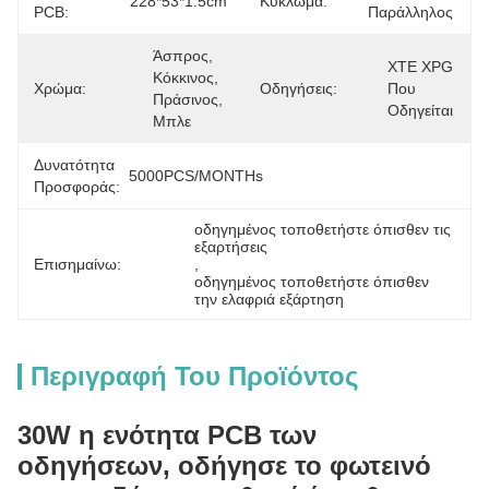
228*53*1.5cm
Κύκλωμα:
PCB:
Παράλληλος
Άσπρος, 
XTE XPG 
Κόκκινος, 
Χρώμα:
Οδηγήσεις:
Που 
Πράσινος, 
Οδηγείται
Μπλε
Δυνατότητα
5000PCS/MONTHs
Προσφοράς:
οδηγημένος τοποθετήστε όπισθεν τις 
εξαρτήσεις
Επισημαίνω:
, 
οδηγημένος τοποθετήστε όπισθεν 
την ελαφριά εξάρτηση
Περιγραφή Του Προϊόντος
30W η ενότητα PCB των
οδηγήσεων, οδήγησε το φωτεινό