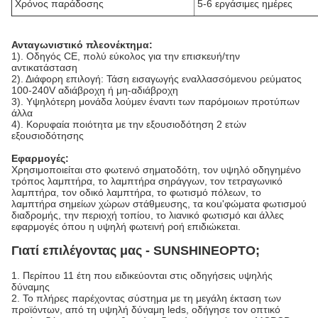
Χρόνος παράδοσης
5-6 εργάσιμες ημέρες
Ανταγωνιστικό πλεονέκτημα:
1). Οδηγός CE, πολύ εύκολος για την επισκευή/την
αντικατάσταση
2). Διάφορη επιλογή: Τάση εισαγωγής εναλλασσόμενου ρεύματος
100-240V αδιάβροχη ή μη-αδιάβροχη
3). Υψηλότερη μονάδα λούμεν έναντι των παρόμοιων προτύπων
άλλα
4). Κορυφαία ποιότητα με την εξουσιοδότηση 2 ετών
εξουσιοδότησης
Εφαρμογές:
Χρησιμοποιείται στο φωτεινό σηματοδότη, τον υψηλό οδηγημένο
τρόπος λαμπτήρα, το λαμπτήρα σηράγγων, τον τετραγωνικό
λαμπτήρα, τον οδικό λαμπτήρα, το φωτισμό πόλεων, το
λαμπτήρα σημείων χώρων στάθμευσης, τα κοu'φώματα φωτισμού
διαδρομής, την περιοχή τοπίου, το λιανικό φωτισμό και άλλες
εφαρμογές όπου η υψηλή φωτεινή ροή επιδιώκεται.
Γιατί επιλέγοντας μας - SUNSHINEOPTO;
1. Περίπου 11 έτη που ειδικεύονται στις οδηγήσεις υψηλής
δύναμης
2. Το πλήρες παρέχοντας σύστημα με τη μεγάλη έκταση των
προϊόντων, από τη υψηλή δύναμη leds, οδήγησε τον οπτικό