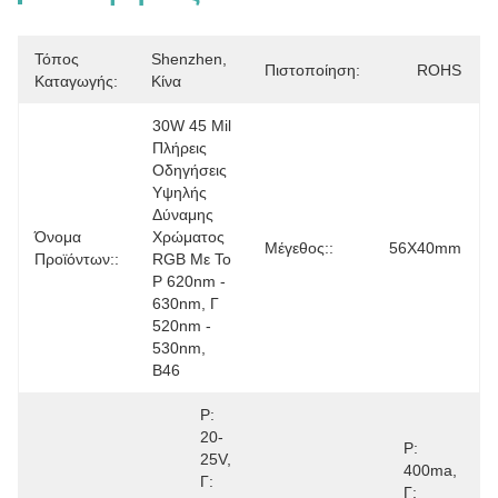
Τόπος
Shenzhen, 
Πιστοποίηση:
ROHS
Καταγωγής:
Κίνα
30W 45 Mil 
Πλήρεις 
Οδηγήσεις 
Υψηλής 
Δύναμης 
Όνομα
Χρώματος 
Μέγεθος::
56X40mm
Προϊόντων::
RGB Με Το 
Ρ 620nm - 
630nm, Γ 
520nm - 
530nm, 
B46
Ρ: 
20-
Ρ: 
25V, 
400ma, 
Γ: 
Γ: 