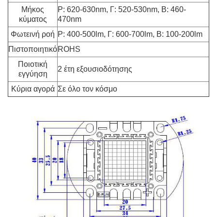
Μήκος
Ρ: 620-630nm, Γ: 520-530nm, Β: 460-
κύματος
470nm
Φωτεινή ροή
Ρ: 400-500lm, Γ: 600-700lm, Β: 100-200lm
Πιστοποιητικό
ROHS
Ποιοτική
2 έτη εξουσιοδότησης
εγγύηση
Κύρια αγορά
Σε όλο τον κόσμο