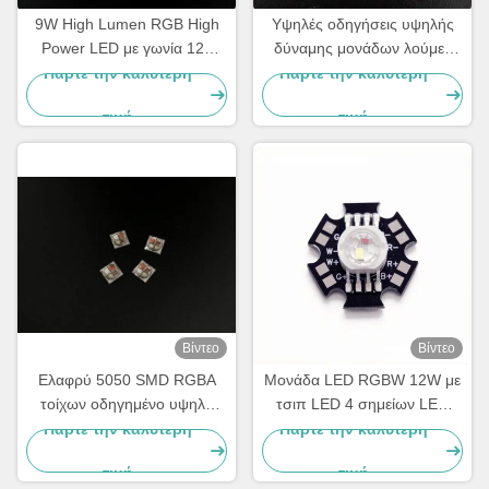
9W High Lumen RGB High
Υψηλές οδηγήσεις υψηλής
Power LED με γωνία 120
δύναμης μονάδων λούμεν
μοιρών και εγγύηση 2 ετών
9W κόκκινες πράσινες μπλε
Πάρτε την καλύτερη
Πάρτε την καλύτερη
για PCB αλουμινίου
RGB με το PCB αλουμινίου
τιμή
τιμή
Βίντεο
Βίντεο
Ελαφρύ 5050 SMD RGBA
Μονάδα LED RGBW 12W με
τοίχων οδηγημένο υψηλή
τσιπ LED 4 σημείων LED
δύναμη τσιπ τσιπ 10W
υψηλής ισχύος σε PCB Black
Πάρτε την καλύτερη
Πάρτε την καλύτερη
700mA των οδηγήσεων
Star για φωτισμό σκηνής
τιμή
τιμή
πλυντηρίων