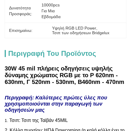
10000pcs 
Δυνατότητα
Για Μια 
Προσφοράς:
Εβδομάδα
Υψηλή RGB LED Power
, 
Επισημαίνω:
Τσιπ των οδηγήσεων Bridgelux
Περιγραφή Του Προϊόντος
30W 45 mil πλήρεις οδηγήσεις υψηλής
δύναμης χρώματος RGB με το Ρ 620nm -
630nm, Γ 520nm - 530nm, B460nm - 470nm
Περιγραφή:
Καλύτερες πρώτες ύλες που
χρησιμοποιούνται στην παραγωγή των
οδηγήσεών μας
Τσιπ: Τσιπ της Ταϊβάν 45MIL
1.
2. Κόλλα πυριτίου: ΗΠΑ Dowcorning (η καλή κόλλα έχει το