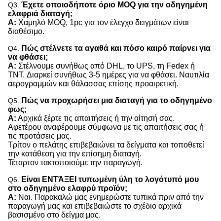
Έχετε οποιοδήποτε όριο MOQ για την οδηγημένη
Q3.
ελαφριά διαταγή;
Α:
Χαμηλό MOQ, 1pc για τον έλεγχο δειγμάτων είναι
διαθέσιμο.
Πώς στέλνετε τα αγαθά και πόσο καιρό παίρνει για
Q4.
να φθάσει;
Α:
Στέλνουμε συνήθως από DHL, το UPS, τη Fedex ή
TNT. Διαρκεί συνήθως 3-5 ημέρες για να φθάσει. Ναυτιλία
αερογραμμών και θάλασσας επίσης προαιρετική.
Πώς να προχωρήσει μια διαταγή για το οδηγημένο
Q5.
φως;
Α:
Αρχικά ξέρτε τις απαιτήσεις ή την αίτησή σας.
Αφετέρου αναφέρουμε σύμφωνα με τις απαιτήσεις σας ή
τις προτάσεις μας.
Τρίτον ο πελάτης επιβεβαιώνει τα δείγματα και τοποθετεί
την κατάθεση για την επίσημη διαταγή.
Τέταρτον τακτοποιούμε την παραγωγή.
Είναι ΕΝΤΆΞΕΙ τυπωμένη ύλη το λογότυπό μου
Q6.
στο οδηγημένο ελαφρύ προϊόν;
Α:
Ναι. Παρακαλώ μας ενημερώστε τυπικά πριν από την
παραγωγή μας και επιβεβαιώστε το σχέδιο αρχικά
βασισμένο στο δείγμα μας.