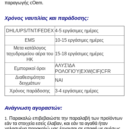
παραγωγής cOem.
Χρόνος ναυτιλίας και παράδοσης:
DHL/UPS/TNT/FEDEX
4-5 εργάσιμες ημέρες
EMS
10-15 εργάσιμες ημέρες
Μετα κατάλογος
ταχυδρομείου αέρα του
15-18 εργάσιμες ημέρες
HK
ΑΛΥΣΊΔΑ
Εμπορικοί όροι
ΡΟΛΟΓΙΟΎ|EXW|CIF|CFR
Διαθεσιμότητα
ΝΑΙ
δειγμάτων
Χρόνος παράδοσης
3-4 εργάσιμες ημέρες
Ανάγνωση αγοραστών:
Παρακαλώ επιβεβαιώστε την παραλαβή των προϊόντων
1.
εάν τα στοιχεία εσείς έλαβαν, και εάν τα αγαθά ήταν
χαλασμένα παρακαλώ μας έρχονται σε επαφή με αμέσως.