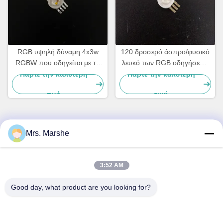
RGB υψηλή δύναμη 4x3w
120 δροσερό άσπρο/φυσικό
RGBW που οδηγείται με το
λευκό των RGB οδηγήσεων
PCB αστεριών για το σκηνικό
υψηλής δύναμης βαθμού για
Πάρτε την καλύτερη
Πάρτε την καλύτερη
φως, 120 βαθμός
το οδηγημένο φως λουρίδων
τιμή
τιμή
Mrs. Marshe
Γρήγορη επικοινωνία
Διεύθυνση
3:52 AM
Room7E, εμποδίστε το Α, κτήριο Binfen Shiji, δρόμος
Good day, what product are you looking for?
Longxiang, περιοχή Longgang, Shenzhen, Κίνα 518172
Τηλ.
86--13510560547