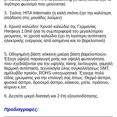
λιγότερο φωτισμό που μειώνεται)
3. Σκόνη: ΗΠΑ Intermatix (η καλή σκόνη έχει την καλύτερη
απόδοση στις μονάδες λούμεν)
4. Χρυσό καλώδιο: Χρυσό καλώδιο της Γερμανίας
Herqeus 1.0mil (για τη συμπεριφορά του μεγαλύτερου
ρεύματος, το χρυσό καλώδιο έχει τη λιγότερη αντίσταση
ηλεκτρικής ενέργειας από ασημένια και το βαρελοποιό)
5. Οδηγημένη βάση: κόκκινη μαύρη βάση βαρελοποιών.
Έξοχη υψηλή παραγωγή ροής και υψηλή φωτεινότητα,
που σχεδιάζονται για την υψηλής τάσης λειτουργία, χαμηλή
θερμική αντίσταση, τεχνολογία ύλης συγκολλήσεως SMT,
αμόλυβδο προϊόν, ROHS υποχωρητικό. Έχουμε πολύ
είδος χρώματος για την επιλογή σας όπως: Θερμό άσπρο,
φυσικό άσπρο, δροσερό άσπρο, κόκκινο, μπλε, πράσινο,
κίτρινο κ.λπ.
6. Δεχτείτε μικρή διαταγή και 2 έτη εξουσιοδότησης.
Προδιαγραφές: