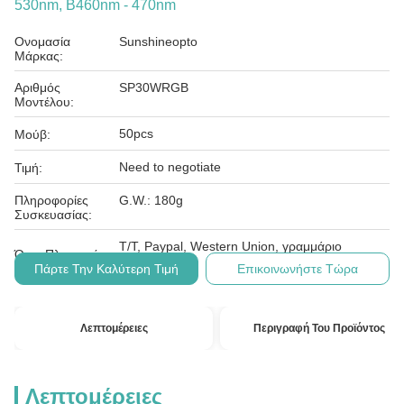
530nm, B460nm - 470nm
Ονομασία
Sunshineopto
Μάρκας:
Αριθμός
SP30WRGB
Μοντέλου:
50pcs
Μούβ:
Need to negotiate
Τιμή:
Πληροφορίες
G.W.: 180g
Συσκευασίας:
T/T, Paypal, Western Union, γραμμάριο
Όροι Πληρωμής:
χρημάτων
Πάρτε Την Καλύτερη Τιμή
Επικοινωνήστε Τώρα
Λεπτομέρειες
Περιγραφή Του Προϊόντος
Λεπτομέρειες