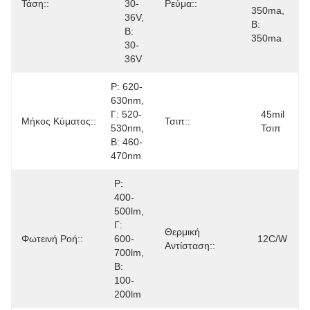
Τάση::
30-
Ρεύμα::
350ma, 
36V, 
Β: 
Β: 
350ma
30-
36V
Ρ: 620-
630nm, 
Γ: 520-
45mil 
Μήκος Κύματος::
Τσιπ::
530nm, 
Τσιπ
Β: 460-
470nm
Ρ: 
400-
500lm, 
Γ: 
Θερμική
Φωτεινή Ροή::
600-
12C/W
Αντίσταση::
700lm, 
Β: 
100-
200lm