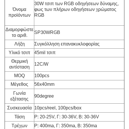
30W τσιπ των RGB οδηγήσεων δύναμης,
Όνομα
φως των πλήρων οδηγήσεων χρώματος
προϊόντων
RGB
Διαμορφώστε
SP30WRGB
το αριθ.
Λήξη
Συγκόλληση επανακυκλοφορίας
Υλικό τσιπ
45mil τσιπ
Θερμική
12C/W
αντίσταση
MOQ
100pcs
Μέγεθος
56x40mm
Γωνία
90degree
εξέτασης
Συσκευασία
10pcs/reel, 100pcs/box
Τάση
Ρ: 20-25V, Γ: 30-36V, Β: 30-36V
Τρέχων
Ρ: 400ma, Γ: 350ma, Β: 350ma