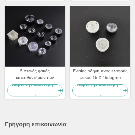
5 στενός φακός
Ενιαίος οδηγημένος ελαφρύς
κατευθυντήρων των
φακός 15 Χ 45degree
οδηγήσεων ακτίνων PMMA
κατευθυντήρων για το
Πάρτε την καλύτερη
Πάρτε την καλύτερη
βαθμού, φακοί φανών των
φωτεινό σηματοδότη
τιμή
τιμή
οδηγήσεων
Γρήγορη επικοινωνία