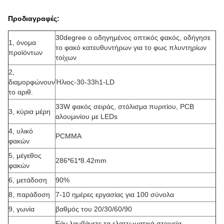
Προδιαγραφές:
30degree ο οδηγημένος οπτικός φακός, οδήγησε
1, όνομα
το φακό κατευθυντήρων για το φως πλυντηρίων
προϊόντων
τοίχων
2,
διαμορφώνουν
Ήλιος-30-33h1-LD
το αριθ.
33W φακός σειράς, στόλισμα πυριτίου, PCB
3, κύρια μέρη
αλουμινίου με LEDs
4, υλικό
PCMMA
φακών
5, μέγεθος
286*61*8.42mm
φακών
6, μετάδοση
90%
8, παράδοση
7-10 ημέρες εργασίας για 100 σύνολα
9, γωνία
βαθμός του 20/30/60/90
Εάν λαμβάνετε τα ελαττωματικά στοιχεία,