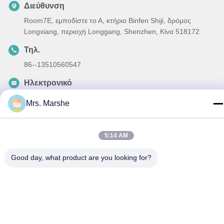
Διεύθυνση
Room7E, εμποδίστε το Α, κτήριο Binfen Shiji, δρόμος
Longxiang, περιοχή Longgang, Shenzhen, Κίνα 518172
Τηλ.
86--13510560547
Ηλεκτρονικό
sales@sunshineopto.com
Mrs. Marshe
5:14 AM
Πολιτική απορρήτου
|
Sitemap
| Καλή ποιότητα της Κίνας
Good day, what product are you looking for?
Ενότητα φωτεινών σηματοδοτών οδηγήσεων Προμηθευτής.
Πνευματικά δικαιώματα © 2014-2026 Sunshine Opto-
electronics Enterprise Co.,ltd . Διατηρούνται όλα τα πνευματικά
δικαιώματα.