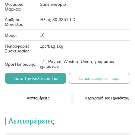
Ονομασία
Sunshineopto
Μάρκας:
Αριθμός
Ήλιος-30-33h1-LD
Μοντέλου:
10
Μούβ:
Πληροφορίες
1pc/bag 1kg
Συσκευασίας:
T/T, Paypal, Western Union, γραμμάριο
Όροι Πληρωμής:
χρημάτων
Πάρτε Την Καλύτερη Τιμή
Επικοινωνήστε Τώρα
Λεπτομέρειες
Περιγραφή Του Προϊόντος
Λεπτομέρειες