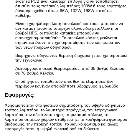
ενότητα PCB είναι καλύτερη επιλογή για να τοποθετήσει
όπισθεν τους παλαιούς λαμπτήρες 100W ή τους λαμπτήρες
δύναμης σχεδίου όπως 66W, 132W, 198W και ούτω
καθεξής.
Είναι η χαμηλότερη λύση συνολικού κόστους, μπορούν να
αντικαταστήσουν το υπάρχον αλογονίδιο μετάλλων ή οι
βολβοί HPS, οι παλαιές κατοικίες μπορούν να
επαναχρησιμοποιηθούν. Το συνολικό κόστος μειώνεται
σημαντικά έναντι της χρησιμοποίησης των κοu'φωμάτων
των νέων πλήρων οδηγήσεων.
Βιομηχανία-οδηγώντας θερμική διαχείριση που χρησιμοποιεί
την τεχνολογία
Λειτουργούσα σειρά θερμοκρασίας: από 35 βαθμό Κελσίου
σε 70 βαθμό Κελσίου.
Οι οδηγήσεις τοποθετούν όπισθεν τις εξαρτήσεις δεν
περιέχουν κανέναν οποιοδήποτε υδράργυρο ή μόλυβδο.
Εφαρμογές:
Χρησιμοποιείται στο φωτεινό σηματοδότη, τον υψηλό οδηγημένο
τρόπος λαμπτήρα, το λαμπτήρα σηράγγων, τον τετραγωνικό
λαμπτήρα, τον οδικό λαμπτήρα, το φωτισμό πόλεων, το
λαμπτήρα σημείων χώρων στάθμευσης, τα κοu'φώματα φωτισμού
διαδρομής, την περιοχή τοπίου, το λιανικό φωτισμό και άλλες
εφαρμογές όπου η υψηλή φωτεινή ροή επιδιώκεται.