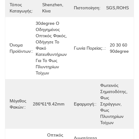
Τόπος
Shenzhen, 
Πιστοποίηση:
SGS,ROHS
Καταγωγής:
Κίνα
30degree Ο 
Οδηγημένος 
Οπτικός Φακός, 
Οδήγησε Το 
Όνομα
20 30 60 
Φακό 
Γωνία Πορείας:.:
Προϊόντων::
90degree
Κατευθυντήρων 
Για Το Φως 
Πλυντηρίων 
Τοίχων
Φωτεινός 
Σηματοδότης, 
Φως 
Μέγεθος
286*61*8.42mm
Εφαρμογή::
Σηράγγων, 
Φακών::
Φως 
Πλυντηρίων 
Τοίχων
Οπτικός 
Δυνατότητα