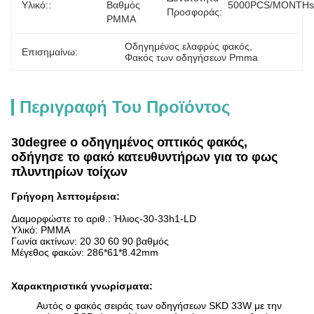
Υλικό::
Βαθμός 
5000PCS/MONTHs
Προσφοράς:
PMMA
Οδηγημένος ελαφρύς φακός
, 
Επισημαίνω:
Φακός των οδηγήσεων Pmma
Περιγραφή Του Προϊόντος
30degree ο οδηγημένος οπτικός φακός,
οδήγησε το φακό κατευθυντήρων για το φως
πλυντηρίων τοίχων
Γρήγορη λεπτομέρεια:
Διαμορφώστε το αριθ.:
Ήλιος-30-33h1-LD
Υλικό: PMMA
Γωνία ακτίνων:
20 30 60 90 βαθμός
Μέγεθος φακών:
286*61*8.42mm
Χαρακτηριστικά γνωρίσματα:
Αυτός ο φακός σειράς των οδηγήσεων SKD 33W με την