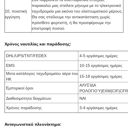
παρακαλώ μας στείλετε μήνυμα με το ηλεκτρονικό
10, ποιοτική
ταχυδρομείο μια εικόνα του ελαττωματικού μέρους.
εγγύηση
Θα σας στείλουμε την αντικατάσταση χωρίς
πρόσθετο φορτιστή, ή θα προσφέρουμε την
επιστροφή ποσού.
Χρόνος ναυτιλίας και παράδοσης:
DHL/UPS/TNT/FEDEX
4-5 εργάσιμες ημέρες
EMS
10-15 εργάσιμες ημέρες
Μετα κατάλογος ταχυδρομείου αέρα του
15-18 εργάσιμες ημέρες
HK
ΑΛΥΣΊΔΑ
Εμπορικοί όροι
ΡΟΛΟΓΙΟΎ|EXW|CIF|CFR
Διαθεσιμότητα δειγμάτων
ΝΑΙ
Χρόνος παράδοσης
3-4 εργάσιμες ημέρες
Ανταγωνιστικό πλεονέκτημα: