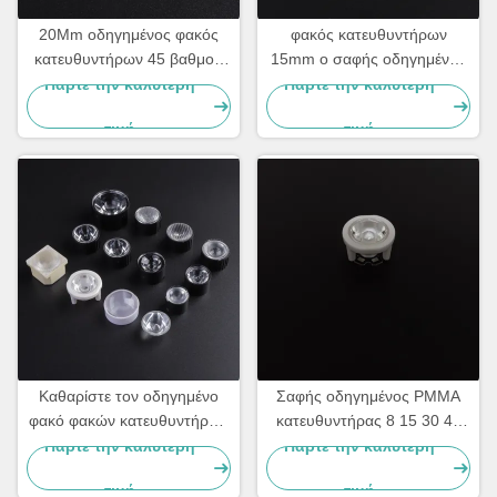
20Mm οδηγημένος φακός
φακός κατευθυντήρων
κατευθυντήρων 45 βαθμού
15mm ο σαφής οδηγημένος
υψηλή δύναμη, οδηγημένη
PMMA, οδήγησε τον ελαφρύ
Πάρτε την καλύτερη
Πάρτε την καλύτερη
ROHS ελαφριά ενότητα
φακό για τον οδηγημένο
τιμή
τιμή
φανό
Καθαρίστε τον οδηγημένο
Σαφής οδηγημένος PMMA
φακό φακών κατευθυντήρων
κατευθυντήρας 8 15 30 45
PMMA 40 βαθμός, μετάδοση
60 φακός 120 βαθμού με
Πάρτε την καλύτερη
Πάρτε την καλύτερη
93%
ROHS
τιμή
τιμή