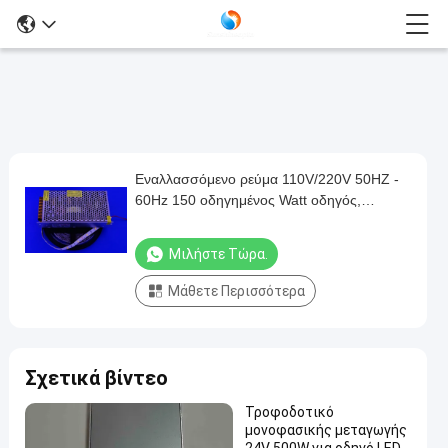
Εναλλασσόμενο ρεύμα 110V/220V 50HZ -
Εναλλασσόμενο
60Hz 150 οδηγημένος Watt οδηγός,
ρεύμα
οδήγησε την παροχή ηλεκτρικού ρεύματος
110V/220V
12v
Μιλήστε Τώρα.
50HZ
Μάθετε Περισσότερα
-
60Hz
150
Σχετικά βίντεο
οδηγημένος
Watt
Τροφοδοτικό
μονοφασικής μεταγωγής
οδηγός,