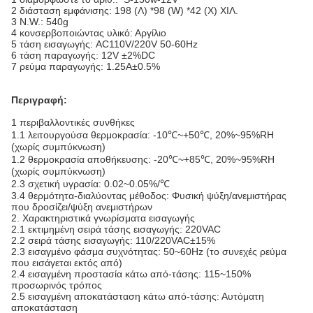
2 διάσταση εμφάνισης: 198 (Λ) *98 (W) *42 (Χ) ΧΙΛ.
3 N.W.: 540g
4 κονσερβοποιώντας υλικό: Αργίλιο
5 τάση εισαγωγής: AC110V/220V 50-60Hz
6 τάση παραγωγής: 12V ±2%DC
7 ρεύμα παραγωγής:
1.25A±0.5%
Περιγραφή:
1 περιβαλλοντικές συνθήκες
1.1 λειτουργούσα θερμοκρασία: -10℃~+50℃, 20%~95%RH
(χωρίς συμπύκνωση)
1.2 θερμοκρασία αποθήκευσης: -20℃~+85℃, 20%~95%RH
(χωρίς συμπύκνωση)
2.3 σχετική υγρασία: 0.02~0.05%/℃
3.4 θερμότητα-διαλύοντας μέθοδος: Φυσική ψύξη/ανεμιστήρας
που δροσίζει/ψύξη ανεμιστήρων
2.
Χαρακτηριστικά γνωρίσματα εισαγωγής
2.1 εκτιμημένη σειρά τάσης εισαγωγής: 220VAC
2.2 σειρά τάσης εισαγωγής: 110/220VAC±15%
2.3 εισαγμένο φάσμα συχνότητας: 50~60Hz (το συνεχές ρεύμα
που εισάγεται εκτός από)
2.4 εισαγμένη προστασία κάτω από-τάσης: 115~150%
προσωρινός τρόπος
2.5 εισαγμένη αποκατάσταση κάτω από-τάσης: Αυτόματη
αποκατάσταση