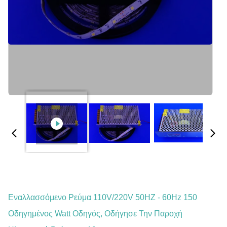
Εναλλασσόμενο Ρεύμα 110V/220V 50HZ - 60Hz 150
Οδηγημένος Watt Οδηγός, Οδήγησε Την Παροχή