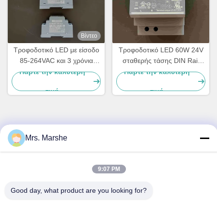
Βίντεο
Τροφοδοτικό LED με είσοδο
Τροφοδοτικό LED 60W 24V
85-264VAC και 3 χρόνια
σταθερής τάσης DIN Rail
εγγύηση για φωτισμό
που τοποθετείται για οικιακό
Πάρτε την καλύτερη
Πάρτε την καλύτερη
και βιομηχανικό φωτισμό
τιμή
τιμή
Γρήγορη επικοινωνία
Mrs. Marshe
Διεύθυνση
9:07 PM
Room7E, εμποδίστε το Α, κτήριο Binfen Shiji, δρόμος
Longxiang, περιοχή Longgang, Shenzhen, Κίνα 518172
Good day, what product are you looking for?
Τηλ.
86--13510560547