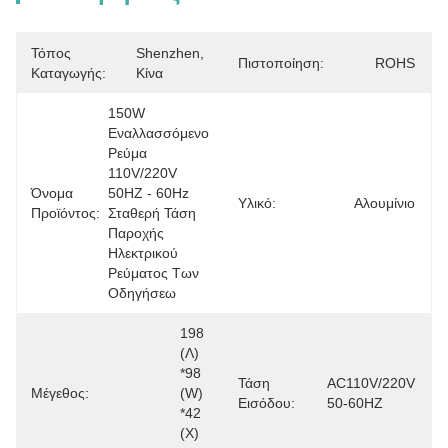
Τόπος
Shenzhen, 
Πιστοποίηση:
ROHS
Καταγωγής:
Κίνα
150W 
Εναλλασσόμενο 
Ρεύμα 
110V/220V 
Όνομα
50HZ - 60Hz 
Υλικό:
Αλουμίνιο
Προϊόντος:
Σταθερή Τάση 
Παροχής 
Ηλεκτρικού 
Ρεύματος Των 
Οδηγήσεω
198 
(Λ) 
*98 
Τάση
AC110V/220V 
Μέγεθος:
(W) 
Εισόδου:
50-60HZ
*42 
(Χ) 