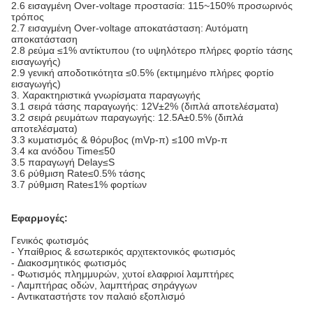
2.6 εισαγμένη Over-voltage προστασία: 115~150% προσωρινός
τρόπος
2.7 εισαγμένη Over-voltage αποκατάσταση: Αυτόματη
αποκατάσταση
2.8 ρεύμα ≤1% αντίκτυπου (το υψηλότερο πλήρες φορτίο τάσης
εισαγωγής)
2.9 γενική αποδοτικότητα ≤0.5% (εκτιμημένο πλήρες φορτίο
εισαγωγής)
3.
Χαρακτηριστικά γνωρίσματα παραγωγής
3.1 σειρά τάσης παραγωγής: 12V±2% (διπλά αποτελέσματα)
3.2 σειρά ρευμάτων παραγωγής: 12.5A±0.5% (διπλά
αποτελέσματα)
3.3 κυματισμός & θόρυβος (mVp-π) ≤100 mVp-π
3.4 κα ανόδου Time≤50
3.5 παραγωγή Delay≤S
3.6 ρύθμιση Rate≤0.5% τάσης
3.7 ρύθμιση Rate≤1% φορτίων
Εφαρμογές:
Γενικός φωτισμός
-
Υπαίθριος & εσωτερικός αρχιτεκτονικός φωτισμός
-
Διακοσμητικός φωτισμός
-
Φωτισμός πλημμυρών, χυτοί ελαφριοί λαμπτήρες
-
Λαμπτήρας οδών, λαμπτήρας σηράγγων
-
Αντικαταστήστε τον παλαιό εξοπλισμό