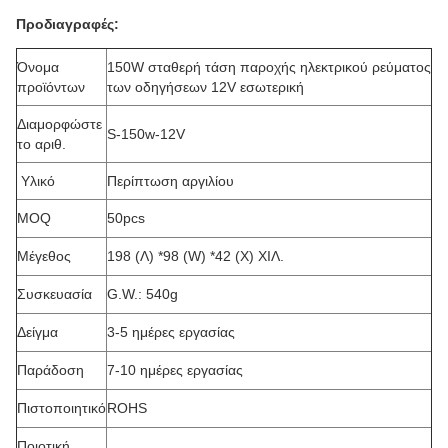
Προδιαγραφές:
Όνομα
150W σταθερή τάση παροχής ηλεκτρικού ρεύματος
προϊόντων
των οδηγήσεων 12V εσωτερική
Διαμορφώστε
S-150w-12V
το αριθ.
Υλικό
Περίπτωση αργιλίου
MOQ
50pcs
Μέγεθος
198 (Λ) *98 (W) *42 (Χ) ΧΙΛ.
Συσκευασία
G.W.: 540g
Δείγμα
3-5 ημέρες εργασίας
Παράδοση
7-10 ημέρες εργασίας
Πιστοποιητικό
ROHS
Ποιοτική