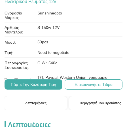
Ηλεκτρικού Ρεύματος 12v
Ονομασία
Sunshineopto
Μάρκας:
Αριθμός
S-150w-12V
Μοντέλου:
50pcs
Μούβ:
Need to negotiate
Τιμή:
Πληροφορίες
G.W.: 540g
Συσκευασίας:
T/T, Paypal, Western Union, γραμμάριο
Όροι Πληρωμής:
χρημάτων
Πάρτε Την Καλύτερη Τιμή
Επικοινωνήστε Τώρα
Λεπτομέρειες
Περιγραφή Του Προϊόντος
Λεπτομέρειες