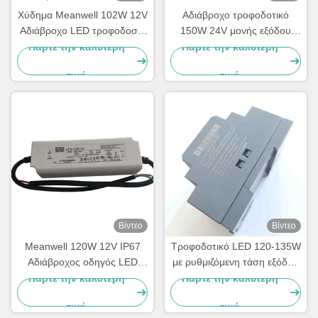
Χύδημα Meanwell 102W 12V
Αδιάβροχο τροφοδοτικό
Αδιάβροχο LED τροφοδοσία
150W 24V μονής εξόδου
Ηλεκτρική ρεύμα Single
IP67 για εσωτερικό φωτισμό
Πάρτε την καλύτερη
Πάρτε την καλύτερη
Output LED Driver
LED
τιμή
τιμή
Βίντεο
Βίντεο
Meanwell 120W 12V IP67
Τροφοδοτικό LED 120-135W
Αδιάβροχος οδηγός LED
με ρυθμιζόμενη τάση εξόδου
Ηλεκτρική τροφοδοσία
DC και δυνατότητα
Πάρτε την καλύτερη
Πάρτε την καλύτερη
σταθερής τάσης
τοποθέτησης σε ράγα DIN
τιμή
τιμή