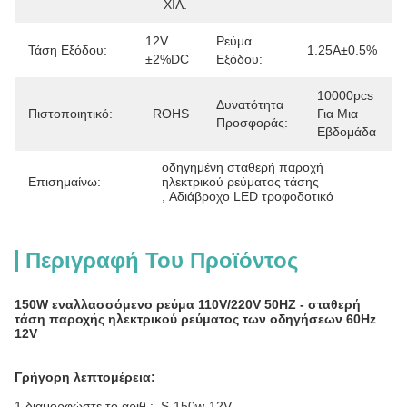
ΧΙΛ.
12V 
Ρεύμα
Τάση Εξόδου:
1.25A±0.5%
±2%DC
Εξόδου:
10000pcs 
Δυνατότητα
Πιστοποιητικό:
ROHS
Για Μια 
Προσφοράς:
Εβδομάδα
οδηγημένη σταθερή παροχή 
Επισημαίνω:
ηλεκτρικού ρεύματος τάσης
, 
Αδιάβροχο LED τροφοδοτικό
Περιγραφή Του Προϊόντος
150W εναλλασσόμενο ρεύμα 110V/220V 50HZ - σταθερή
τάση παροχής ηλεκτρικού ρεύματος των οδηγήσεων 60Hz
12V
Γρήγορη λεπτομέρεια:
1 διαμορφώστε το αριθ.: S-150w-12V