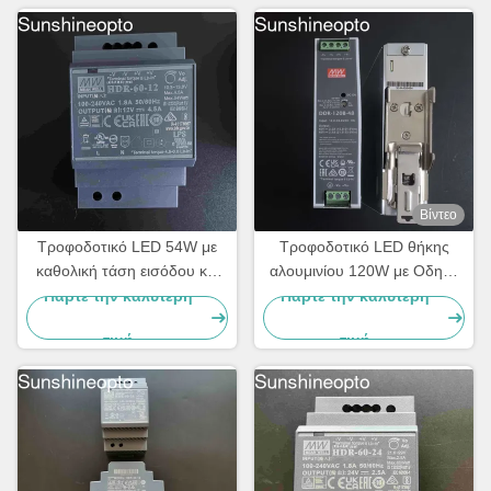
Βίντεο
Τροφοδοτικό LED 54W με
Τροφοδοτικό LED θήκης
καθολική τάση εισόδου και
αλουμινίου 120W με Οδηγό
πιστοποιημένη συμμόρφωση
LED σταθερής τάσης εξόδου
Πάρτε την καλύτερη
Πάρτε την καλύτερη
με την ασφάλεια για
48V
τιμή
τιμή
συστήματα φωτισμού LED