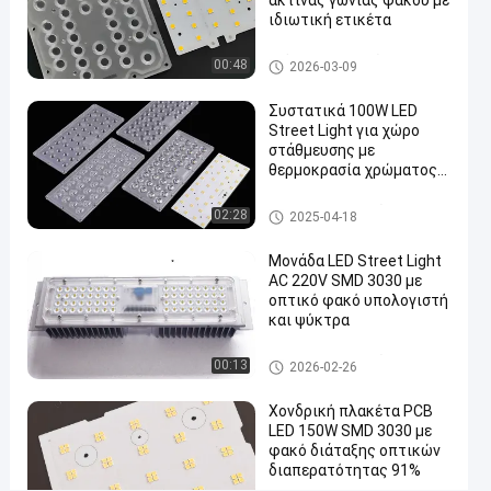
ακτίνας γωνίας φακού με
οπτικών
ιδιωτική ετικέτα
διαπερατότητας
Ενότητα φωτεινών σηματοδ
00:48
2026-03-09
91%
οτών οδηγήσεων
Μιλήστε
Συστατικά 100W LED
Ενότητα
Street Light για χώρο
2026-
139
φωτεινών
τώρα.
στάθμευσης με
σηματοδοτών
03-04
απόψεις
Συμμετοχή
θερμοκρασία χρώματος
οδηγήσεων
3000K-6000K
#
Τμήματα φωτεινών σηματο
02:28
2025-04-18
δοτών οδηγήσεων
που
Μονάδα LED Street Light
οδηγείται ο
AC 220V SMD 3030 με
φωτεινός
οπτικό φακό υπολογιστή
σηματοδότης
και ψύκτρα
τοποθετεί
Τμήματα φωτεινών σηματο
00:13
όπισθεν
2026-02-26
δοτών οδηγήσεων
#
Χονδρική πλακέτα PCB
οδηγημένες
LED 150W SMD 3030 με
ελαφριές
φακό διάταξης οπτικών
αντικαταστάσεις
διαπερατότητας 91%
#