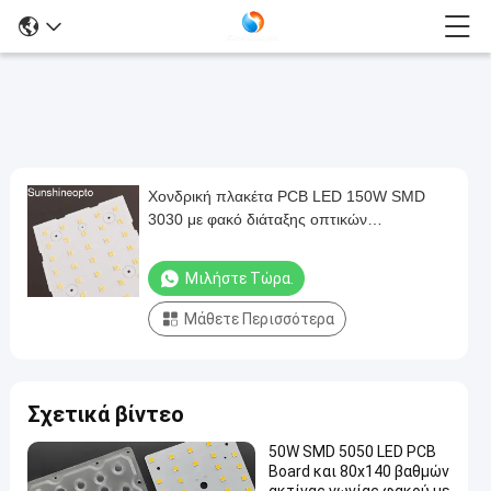
Χονδρική πλακέτα PCB LED 150W SMD
Χονδρική
3030 με φακό διάταξης οπτικών
πλακέτα
διαπερατότητας 91%
PCB
Μιλήστε Τώρα.
LED
Μάθετε Περισσότερα
150W
SMD
3030
Σχετικά βίντεο
με
φακό
50W SMD 5050 LED PCB
Board και 80x140 βαθμών
διάταξης