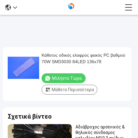
Κάθετος οδικός ελαφρύς φακός PC βαθμού
Κάθετος
70W SMD3030 84LED 136x78
οδικός
ελαφρύς
Μιλήστε Τώρα.
φακός
Μάθετε Περισσότερα
PC
βαθμού
70W
Σχετικά βίντεο
SMD3030
84LED
Αδιάβροχος αρσενικός &
θηλυκός σύνδεσμος
136x78