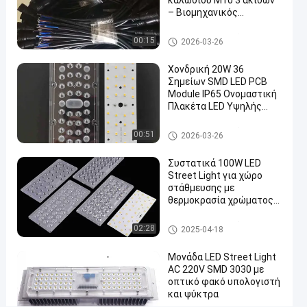
καλωδίου M10 3 ακίδων
Μιλήστε
– Βιομηχανικός
Τμήματα
ηλεκτρικός σύνδεσμος
2021-
203
φωτεινών
τώρα.
IP67
Τμήματα φωτεινών σηματο
σηματοδοτών
00:15
01-19
απόψεις
2026-03-26
Συμμετοχή
δοτών οδηγήσεων
οδηγήσεων
Χονδρική 20W 36
#
Σημείων SMD LED PCB
οδηγημένα
Module IP65 Ονομαστική
ελαφριά
Πλακέτα LED Υψηλής
Ισχύος για Φωτισμό
συστατικά
Δρόμου / Εξωτερικό
Τμήματα φωτεινών σηματο
00:51
2026-03-26
μέρη
Φωτισμό
δοτών οδηγήσεων
#
Συστατικά 100W LED
οδηγημένα
Street Light για χώρο
κοu'φώματα
στάθμευσης με
φωτεινών
θερμοκρασία χρώματος
3000K-6000K
σηματοδοτών
Τμήματα φωτεινών σηματο
#
02:28
2025-04-18
δοτών οδηγήσεων
οδηγημένη
Μονάδα LED Street Light
αντικατάσταση
AC 220V SMD 3030 με
φωτεινών
οπτικό φακό υπολογιστή
σηματοδοτών
και ψύκτρα