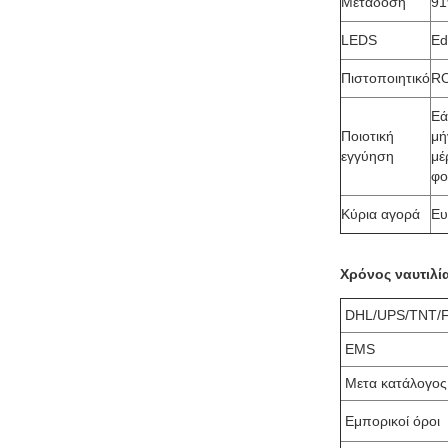
Μετάδοση
9
LEDS
Ed
Πιστοποιητικό
R
Εά
Ποιοτική
μή
εγγύηση
μέ
φο
Κύρια αγορά
Ευ
Χρόνος ναυτιλί
DHL/UPS/TNT/
EMS
Μετα κατάλογος
Εμπορικοί όροι