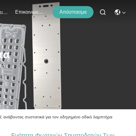
Επικοινωνήστε Μαζί Μας
Απόσπασμα
Εκδηλώσεις
τα
ανάβοντας συστατικά για τον οδηγημένο οδικό λαμπτήρα
Ενότητα Φωτεινών Σηματοδοτών Των