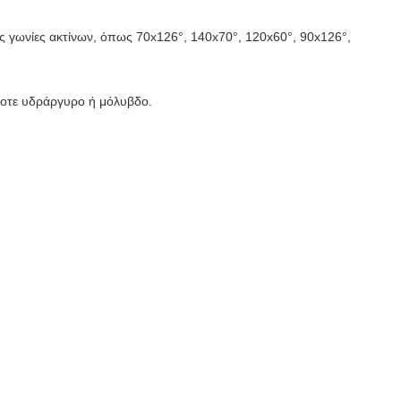
ερες γωνίες ακτίνων, όπως 70x126°, 140x70°, 120x60°, 90x126°,
ποτε υδράργυρο ή μόλυβδο.