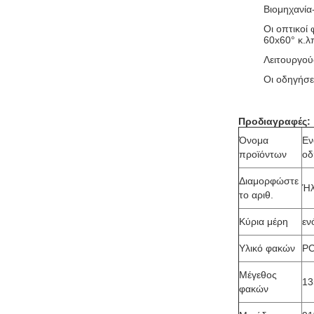
Βιομηχανία
Οι οπτικοί 
60x60° κ.λ
Λειτουργού
Οι οδηγήσε
Προδιαγραφές:
Όνομα
Εν
προϊόντων
οδ
Διαμορφώστε
Ήλ
το αριθ.
Κύρια μέρη
εν
Υλικό φακών
PC
Μέγεθος
13
φακών