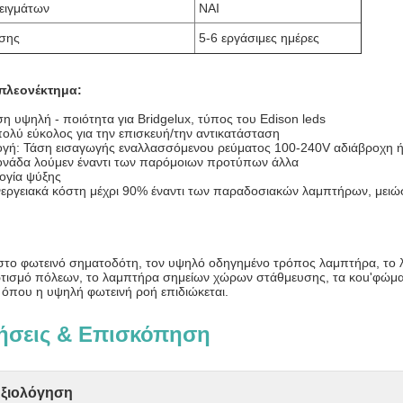
ειγμάτων
ΝΑΙ
σης
5-6 εργάσιμες ημέρες
πλεονέκτημα:
η υψηλή - ποιότητα για Bridgelux, τύπος του Edison leds
πολύ εύκολος για την επισκευή/την αντικατάσταση
λογή: Τάση εισαγωγής εναλλασσόμενου ρεύματος 100-240V αδιάβροχη 
ονάδα λούμεν έναντι των παρόμοιων προτύπων άλλα
λογία ψύξης
ενεργειακά κόστη μέχρι 90% έναντι των παραδοσιακών λαμπτήρων, μει
 στο φωτεινό σηματοδότη, τον υψηλό οδηγημένο τρόπος λαμπτήρα, το 
τισμό πόλεων, το λαμπτήρα σημείων χώρων στάθμευσης, τα κοu'φώματα
 όπου η υψηλή φωτεινή ροή επιδιώκεται.
ήσεις & Επισκόπηση
Αξιολόγηση