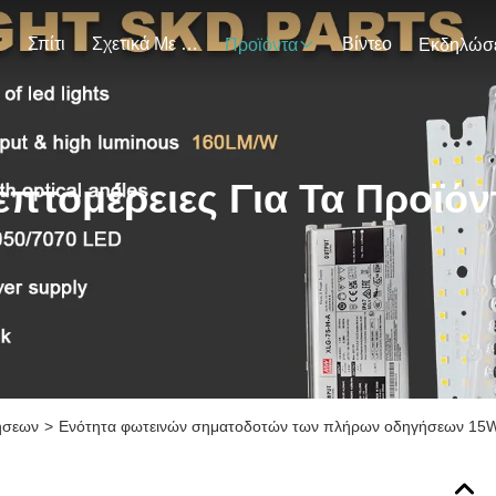
Σπίτι
Σχετικά Με Εμάς
Βίντεο
Προϊόντα
επτομέρειες Για Τα Προϊόν
ήσεων
>
Ενότητα φωτεινών σηματοδοτών των πλήρων οδηγήσεων 15W, 