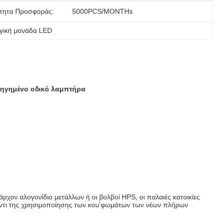
τητα Προσφοράς:
5000PCS/MONTHs
γική μονάδα LED
δηγημένο οδικό λαμπτήρα
χον αλογονίδιο μετάλλων ή οι βολβοί HPS, οι παλαιές κατοικίες
αντι της χρησιμοποίησης των κοu'φωμάτων των νέων πλήρων