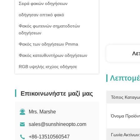
Σειρά φακών οδηγήσεων
οδήγησαν οπτικό φακό
Φακός φωτεινών σηματοδοτών
οδηγήσεων
Φακός των οδηγήσεων Pmma
Λε
Φακός κατευθυντήρων οδηγήσεων
RGB υψηλής ισχύος οδήγησε
Λεπτομέ
1W υψηλής ισχύος οδήγησε
Οδηγήσεις ΣΠΑΔΙΚΩΝ υψηλής
Επικοινωνήστε μαζί μας
δύναμης
Τόπος Καταγω
Φακός γυαλιού οδηγήσεων
Mrs. Marshe
Όνομα Προϊόν
sales@sunshineopto.com
Γωνία Ακτίνων:
+86-13510560547