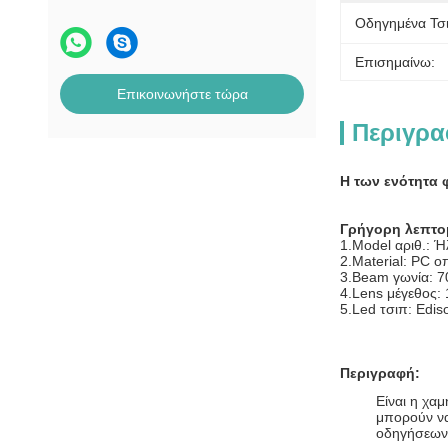
Οδηγημένα Τσι
Επισημαίνω:
Επικοινωνήστε τώρα
Περιγρα
Η των ενότητα
Γρήγορη λεπτο
1.Model αριθ.: 
2.Material: PC ο
3.Beam γωνία: 
4.Lens μέγεθος
5.Led τσιπ: Edis
Περιγραφή:
Είναι η χα
μπορούν να
οδηγήσεων