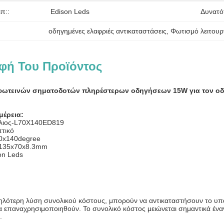
π::
Edison Leds
Δυνατό
οδηγημένες ελαφριές αντικαταστάσεις
, 
Φωτισμό λειτουρ
φή Του Προϊόντος
 φωτεινών σηματοδοτών πληρέστερων οδηγήσεων 15W για τον ο
μέρεια:
Ήλιος-L70X140ED819
πτικό
70x140degree
: 135x70x8.3mm
on Leds
μηλότερη λύση συνολικού κόστους, μπορούν να αντικαταστήσουν το υπάρ
 επαναχρησιμοποιηθούν. Το συνολικό κόστος μειώνεται σημαντικά έν
.