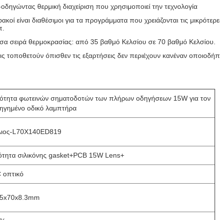
-οδηγώντας θερμική διαχείριση που χρησιμοποιεί την τεχνολογία
φακοί είναι διαθέσιμοι για τα προγράμματα που χρειάζονται τις μικρότ
π.
σα σειρά θερμοκρασίας: από 35 βαθμό Κελσίου σε 70 βαθμό Κελσίου.
ις τοποθετούν όπισθεν τις εξαρτήσεις δεν περιέχουν κανέναν οποιοδή
ότητα φωτεινών σηματοδοτών των πλήρων οδηγήσεων 15W για τον
ηγημένο οδικό λαμπτήρα
ιος-L70X140ED819
ότητα σιλικόνης gasket+PCB 15W Lens+
 οπτικό
5x70x8.3mm