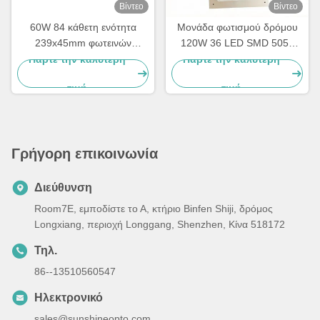
Βίντεο
Βίντεο
60W 84 κάθετη ενότητα
Μονάδα φωτισμού δρόμου
239x45mm φωτεινών
120W 36 LED SMD 5050
σηματοδοτών σημείων
LED με γωνιακό φακό
Πάρτε την καλύτερη
Πάρτε την καλύτερη
SMD3030
δέσμης τύπου III-M και
τιμή
τιμή
πλακέτα PCB
Γρήγορη επικοινωνία
Διεύθυνση
Room7E, εμποδίστε το Α, κτήριο Binfen Shiji, δρόμος
Longxiang, περιοχή Longgang, Shenzhen, Κίνα 518172
Τηλ.
86--13510560547
Ηλεκτρονικό
sales@sunshineopto.com