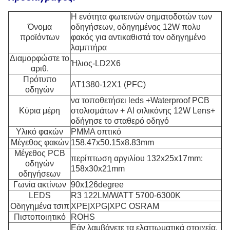
Η ενότητα φωτεινών σηματοδοτών των
Όνομα
οδηγήσεων, οδηγημένος 12W πολυ
προϊόντων
φακός για αντικαθιστά τον οδηγημένο
λαμπτήρα
Διαμορφώστε το
Ήλιος-LD2X6
αριθ.
Πρότυπο
AT1380-12X1 (PFC)
οδηγών
να τοποθετήσει leds +Waterproof PCB
Κύρια μέρη
στολισμάτων + Al σιλικόνης 12W Lens+
οδήγησε το σταθερό οδηγό
Υλικό φακών
PMMA οπτικό
Μέγεθος φακών
158.47x50.15x8.83mm
Μέγεθος PCB
περίπτωση αργιλίου 132x25x17mm:
οδηγών
158x30x21mm
οδηγήσεων
Γωνία ακτίνων
90x126degree
LEDS
R3 122LM/WATT 5700-6300K
Οδηγημένα τσιπ
XPE|XPG|XPC OSRAM
Πιστοποιητικό
ROHS
Εάν λαμβάνετε τα ελαττωματικά στοιχεία,