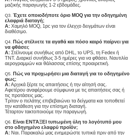
μαζικής παραγωγής 1-2 εβδομάδες.
Έχετε οποιοδήποτε όριο MOQ για την οδηγημένη
Q3.
ελαφριά διαταγή;
Α:
Χαμηλό MOQ, 1pc για τον έλεγχο δειγμάτων είναι
διαθέσιμο.
Πώς στέλνετε τα αγαθά και πόσο καιρό παίρνει για
Q4.
να φθάσει;
Α:
Στέλνουμε συνήθως από DHL, το UPS, τη Fedex ή
TNT. Διαρκεί συνήθως 3-5 ημέρες για να φθάσει. Ναυτιλία
αερογραμμών και θάλασσας επίσης προαιρετική.
Πώς να προχωρήσει μια διαταγή για το οδηγημένο
Q5.
φως;
Α:
Αρχικά ξέρτε τις απαιτήσεις ή την αίτησή σας.
Αφετέρου αναφέρουμε σύμφωνα με τις απαιτήσεις σας ή
τις προτάσεις μας.
Τρίτον ο πελάτης επιβεβαιώνει τα δείγματα και τοποθετεί
την κατάθεση για την επίσημη διαταγή.
Τέταρτον τακτοποιούμε την παραγωγή.
Είναι ΕΝΤΆΞΕΙ τυπωμένη ύλη το λογότυπό μου
Q6.
στο οδηγημένο ελαφρύ προϊόν;
Α:
Ναι. Παρακαλώ μας ενημερώστε τυπικά πριν από την