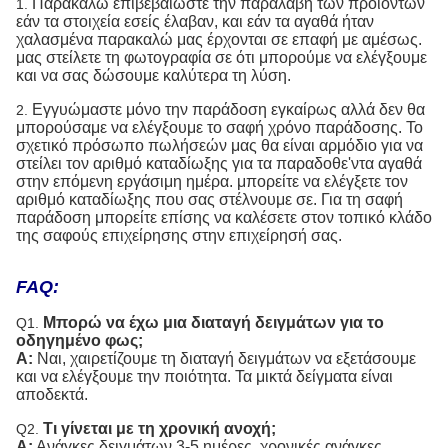
Παρακαλώ επιβεβαιώστε την παραλαβή των προϊόντων
1.
εάν τα στοιχεία εσείς έλαβαν, και εάν τα αγαθά ήταν
χαλασμένα παρακαλώ μας έρχονται σε επαφή με αμέσως.
μας στείλετε τη φωτογραφία σε ότι μπορούμε να ελέγξουμε
και να σας δώσουμε καλύτερα τη λύση.
Εγγυώμαστε μόνο την παράδοση εγκαίρως αλλά δεν θα
2.
μπορούσαμε να ελέγξουμε το σαφή χρόνο παράδοσης. Το
σχετικό πρόσωπο πωλήσεών μας θα είναι αρμόδιο για να
στείλει τον αριθμό καταδίωξης για τα παραδοθε'ντα αγαθά
στην επόμενη εργάσιμη ημέρα. μπορείτε να ελέγξετε τον
αριθμό καταδίωξης που σας στέλνουμε σε. Για τη σαφή
παράδοση μπορείτε επίσης να καλέσετε στον τοπικό κλάδο
της σαφούς επιχείρησης στην επιχείρησή σας.
FAQ:
Μπορώ να έχω μια διαταγή δειγμάτων για το
Q1.
οδηγημένο φως;
Α:
Ναι, χαιρετίζουμε τη διαταγή δειγμάτων να εξετάσουμε
και να ελέγξουμε την ποιότητα. Τα μικτά δείγματα είναι
αποδεκτά.
Τι γίνεται με τη χρονική ανοχή;
Q2.
Α:
Ανάγκες δειγμάτων 3-5 ημέρες, χρονικές ανάγκες