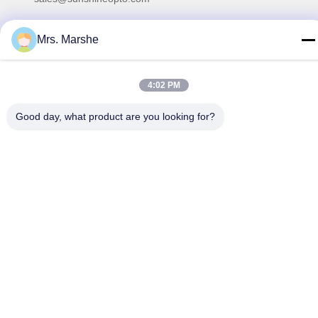
Mrs. Marshe
Πολιτική απορρήτου
|
Sitemap
| Καλή ποιότητα της Κίνας
4:02 PM
Ενότητα φωτεινών σηματοδοτών οδηγήσεων Προμηθευτής.
Πνευματικά δικαιώματα © 2014-2026 Sunshine Opto-
Good day, what product are you looking for?
electronics Enterprise Co.,ltd . Διατηρούνται όλα τα πνευματικά
δικαιώματα.