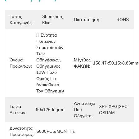
Τόπος
Shenzhen, 
Πιστοποίηση:
ROHS
Καταγωγής:
Κίνα
Η Ενότητα 
Φωτεινών 
Σηματοδοτών 
Των 
Όνομα
Οδηγήσεων, 
Μέγεθος
158.47x50.15x8.83mm
Προϊόντων:
Οδηγημένος 
ΦΑΚΩΝ:
12W Πολυ 
Φακός Για 
Αντικαθιστά 
Τον Οδηγημέν
Αντιστοιχία
Γωνία
XPE|XPG|XPC 
90x126degree
Που
Ακτίνων:
OSRAM
Οδηγείται:
Δυνατότητα
5000PCS/MONTHs
Προσφοράς: