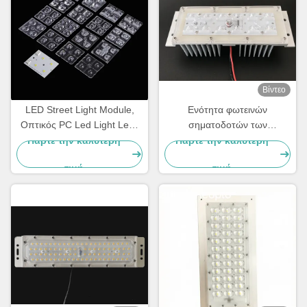
Βίντεο
LED Street Light Module,
Ενότητα φωτεινών
Οπτικός PC Led Light Lens
σηματοδοτών των
Για οδικό φωτισμό τύπου II
οδηγήσεων 12LED
Πάρτε την καλύτερη
Πάρτε την καλύτερη
IESNA
5050SMD 20W 30W με
τιμή
τιμή
Heatsink