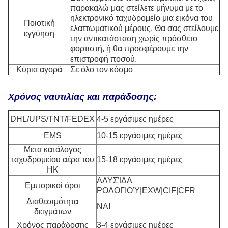
παρακαλώ μας στείλετε μήνυμα με το
ηλεκτρονικό ταχυδρομείο μια εικόνα του
Ποιοτική
ελαττωματικού μέρους. Θα σας στείλουμε
εγγύηση
την αντικατάσταση χωρίς πρόσθετο
φορτιστή, ή θα προσφέρουμε την
επιστροφή ποσού.
Κύρια αγορά
Σε όλο τον κόσμο
Χρόνος ναυτιλίας και παράδοσης:
DHL/UPS/TNT/FEDEX
4-5 εργάσιμες ημέρες
EMS
10-15 εργάσιμες ημέρες
Μετα κατάλογος
ταχυδρομείου αέρα του
15-18 εργάσιμες ημέρες
HK
ΑΛΥΣΊΔΑ
Εμπορικοί όροι
ΡΟΛΟΓΙΟΎ|EXW|CIF|CFR
Διαθεσιμότητα
ΝΑΙ
δειγμάτων
Χρόνος παράδοσης
3-4 εργάσιμες ημέρες