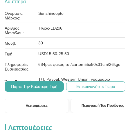
Λαμπτήρα
Ονομασία
Sunshineopto
Μάρκας:
Αριθμός
Ήλιος-LD2x6
Μοντέλου:
30
Μούβ:
USD15.50-25.50
Τιμή:
Πληροφορίες
684pcs φακός το /carton 55x50x31cm/26kgs
Συσκευασίας:
T/T, Paypal, Western Union, γραμμάριο
Όροι Πληρωμής:
χρημάτων
Πάρτε Την Καλύτερη Τιμή
Επικοινωνήστε Τώρα
Λεπτομέρειες
Περιγραφή Του Προϊόντος
Λεπτομέρειες