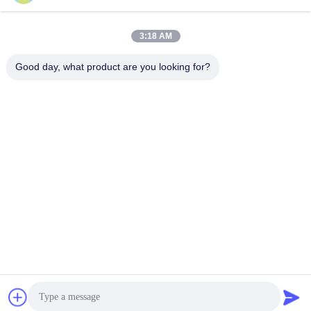
Γρήγορη επικοινωνία
Διεύθυνση
3:18 AM
Room7E, εμποδίστε το Α, κτήριο Binfen Shiji, δρόμος
Good day, what product are you looking for?
Longxiang, περιοχή Longgang, Shenzhen, Κίνα 518172
Τηλ.
86--13510560547
Ηλεκτρονικό
sales@sunshineopto.com
Πολιτική απορρήτου
|
Sitemap
| Καλή ποιότητα της Κίνας
Ενότητα φωτεινών σηματοδοτών οδηγήσεων Προμηθευτής.
Πνευματικά δικαιώματα © 2014-2026 Sunshine Opto-
electronics Enterprise Co.,ltd . Διατηρούνται όλα τα πνευματικά
δικαιώματα.