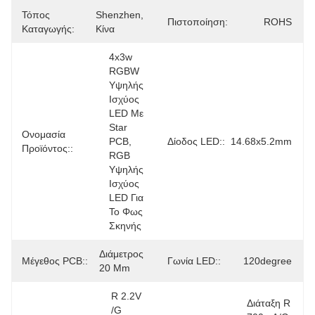
Τόπος
Shenzhen, 
Πιστοποίηση:
ROHS
Καταγωγής:
Κίνα
4x3w 
RGBW 
Υψηλής 
Ισχύος 
LED Με 
Star 
Ονομασία
PCB, 
Δίοδος LED::
14.68x5.2mm
Προϊόντος::
RGB 
Υψηλής 
Ισχύος 
LED Για 
Το Φως 
Σκηνής
Διάμετρος 
Μέγεθος PCB::
Γωνία LED::
120degree
20 Mm
R 2.2V 
Διάταξη R 
/G 