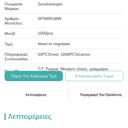
Ονομασία
Sunshineopto
Μάρκας:
Αριθμός
SP3WRGBW
Μοντέλου:
1000pcs
Μούβ:
Need to negotiate
Τιμή:
Πληροφορίες
50PCS/reel, 1000PCS/carton
Συσκευασίας:
T/T, Paypal, Western Union, γραμμάριο
Όροι Πληρωμής:
χρημάτων
Πάρτε Την Καλύτερη Τιμή
Επικοινωνήστε Τώρα
Λεπτομέρειες
Περιγραφή Του Προϊόντος
Λεπτομέρειες