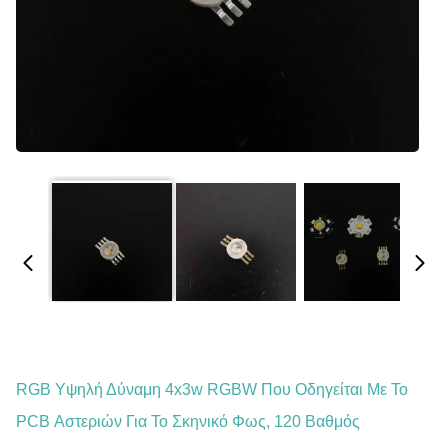
RGB Υψηλή Δύναμη 4x3w RGBW Που Οδηγείται Με Το
PCB Αστεριών Για Το Σκηνικό Φως, 120 Βαθμός