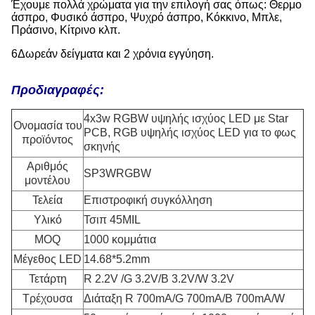
Έχουμε πολλά χρώματα για την επιλογή σας όπως: Θερμο
άσπρο, Φυσικό άσπρο, Ψυχρό άσπρο, Κόκκινο, Μπλε,
Πράσινο, Κίτρινο κλπ.
6Δωρεάν δείγματα και 2 χρόνια εγγύηση.
Προδιαγραφές:
4x3w RGBW υψηλής ισχύος LED με Star
Ονομασία του
PCB, RGB υψηλής ισχύος LED για το φως
προϊόντος
σκηνής
Αριθμός
SP3WRGBW
μοντέλου
Τελεία
Επιστροφική συγκόλληση
Υλικό
Τσιπ 45MIL
MOQ
1000 κομμάτια
Μέγεθος LED
14.68*5.2mm
Τετάρτη
R 2.2V /G 3.2V/B 3.2V/W 3.2V
Τρέχουσα
Διάταξη R 700mA/G 700mA/B 700mA/W