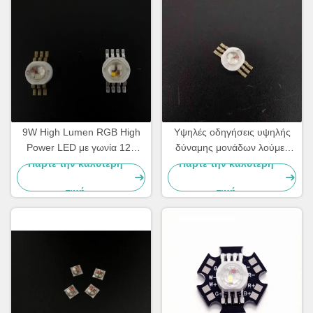
9W High Lumen RGB High
Υψηλές οδηγήσεις υψηλής
Power LED με γωνία 120
δύναμης μονάδων λούμεν
μοιρών και εγγύηση 2 ετών
9W κόκκινες πράσινες μπλε
Πάρτε την καλύτερη
Πάρτε την καλύτερη
για PCB αλουμινίου
RGB με το PCB αλουμινίου
τιμή
τιμή