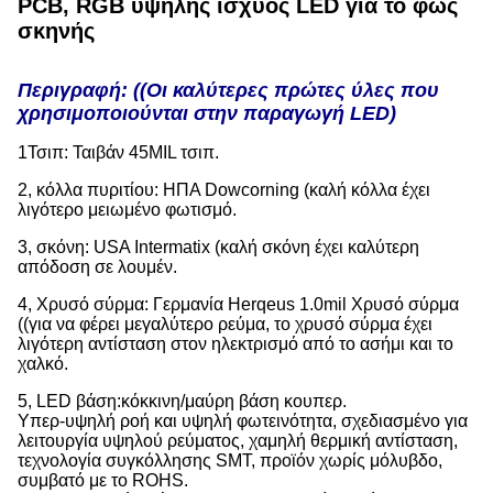
PCB, RGB υψηλής ισχύος LED για το φως
σκηνής
Περιγραφή: ((Οι καλύτερες πρώτες ύλες που
χρησιμοποιούνται στην παραγωγή LED)
1Τσιπ: Ταιβάν 45MIL τσιπ.
2, κόλλα πυριτίου: ΗΠΑ Dowcorning (καλή κόλλα έχει
λιγότερο μειωμένο φωτισμό.
3, σκόνη: USA Intermatix (καλή σκόνη έχει καλύτερη
απόδοση σε λουμέν.
4, Χρυσό σύρμα: Γερμανία Herqeus 1.0mil Χρυσό σύρμα
((για να φέρει μεγαλύτερο ρεύμα, το χρυσό σύρμα έχει
λιγότερη αντίσταση στον ηλεκτρισμό από το ασήμι και το
χαλκό.
5, LED βάση:κόκκινη/μαύρη βάση κουπερ.
Υπερ-υψηλή ροή και υψηλή φωτεινότητα, σχεδιασμένο για
λειτουργία υψηλού ρεύματος, χαμηλή θερμική αντίσταση,
τεχνολογία συγκόλλησης SMT, προϊόν χωρίς μόλυβδο,
συμβατό με το ROHS.