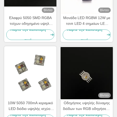
Βίντεο
Βίντεο
Ελαφρύ 5050 SMD RGBA
Μονάδα LED RGBW 12W με
τοίχων οδηγημένο υψηλή
τσιπ LED 4 σημείων LED
δύναμη τσιπ τσιπ 10W
υψηλής ισχύος σε PCB Black
Πάρτε την καλύτερη
Πάρτε την καλύτερη
700mA των οδηγήσεων
Star για φωτισμό σκηνής
τιμή
τιμή
πλυντηρίων
Βίντεο
10W 5050 700mA κεραμικό
Οδηγήσεις υψηλής δύναμης
LED διόδιο υψηλής ισχύος
διόδων των RGB οδηγήσεων
RGB Amber LED με υψηλή
μορφής 3w 9w αστεριών με
Πάρτε την καλύτερη
Πάρτε την καλύτερη