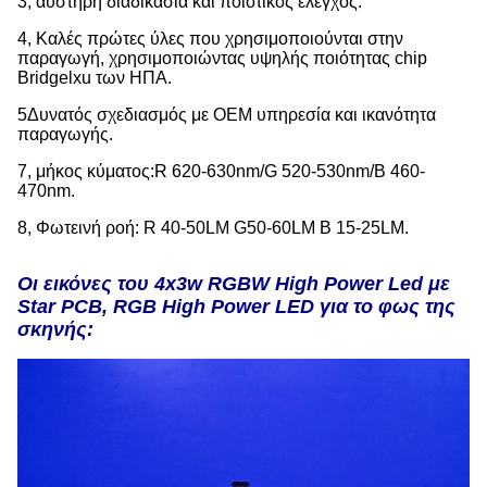
3, αυστηρή διαδικασία και ποιοτικός έλεγχος.
4, Καλές πρώτες ύλες που χρησιμοποιούνται στην
παραγωγή, χρησιμοποιώντας υψηλής ποιότητας chip
Bridgelxu των ΗΠΑ.
5Δυνατός σχεδιασμός με OEM υπηρεσία και ικανότητα
παραγωγής.
7, μήκος κύματος:R 620-630nm/G 520-530nm/B 460-
470nm.
8, Φωτεινή ροή: R 40-50LM G50-60LM B 15-25LM.
Οι εικόνες του 4x3w RGBW High Power Led με
Star PCB, RGB High Power LED για το φως της
σκηνής: