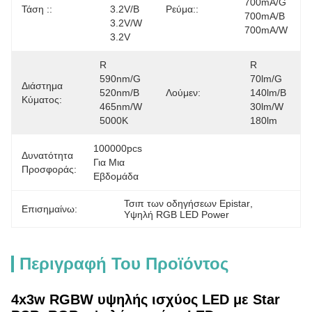
700mA/G 
Τάση ::
3.2V/B 
Ρεύμα::
700mA/B 
3.2V/W 
700mA/W
3.2V
R 
R 
590nm/G 
70lm/G 
Διάστημα
520nm/B 
Λούμεν:
140lm/B 
Κύματος:
465nm/W 
30lm/W 
5000K
180lm
100000pcs 
Δυνατότητα
Για Μια 
Προσφοράς:
Εβδομάδα
Τσιπ των οδηγήσεων Epistar
, 
Επισημαίνω:
Υψηλή RGB LED Power
Περιγραφή Του Προϊόντος
4x3w RGBW υψηλής ισχύος LED με Star