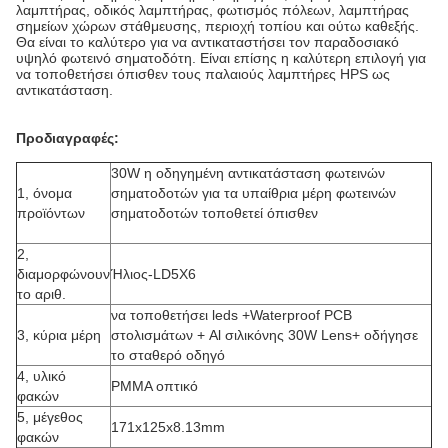
λαμπτήρας, οδικός λαμπτήρας, φωτισμός πόλεων, λαμπτήρας
σημείων χώρων στάθμευσης, περιοχή τοπίου και ούτω καθεξής.
Θα είναι το καλύτερο για να αντικαταστήσει τον παραδοσιακό
υψηλό φωτεινό σηματοδότη. Είναι επίσης η καλύτερη επιλογή για
να τοποθετήσει όπισθεν τους παλαιούς λαμπτήρες HPS ως
αντικατάσταση.
Προδιαγραφές:
30W η οδηγημένη αντικατάσταση φωτεινών
1, όνομα
σηματοδοτών για τα υπαίθρια μέρη φωτεινών
προϊόντων
σηματοδοτών τοποθετεί όπισθεν
2,
διαμορφώνουν
Ήλιος-LD5X6
το αριθ.
να τοποθετήσει leds +Waterproof PCB
3, κύρια μέρη
στολισμάτων + Al σιλικόνης 30W Lens+ οδήγησε
το σταθερό οδηγό
4, υλικό
PMMA οπτικό
φακών
5, μέγεθος
171x125x8.13mm
φακών