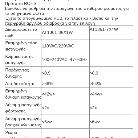
Πρότυπα ROHS
Εύκολος να ρυθμίσει την παραγωγή του σταθερού ρεύματος για
τα οδηγημένα φω'τα
Έχετε το απογυμνωμένο PCB, το πλαστικό κιβώτιο και την
περίφραξη αργιλίου αδιάβροχα για την επιλογή
Διαμορφώστε το
AT1361-7X4W
AT1361-36X1W
αριθ.
Εκτιμημένη τάση
110VAC/220VAC
εισαγωγής
Κλίμακα τάσης
100~240VAC, 47~63Hz
εισαγωγής
Παράγοντας
>0,9
>0,9
δύναμης
Αποδοτικότητα
>88%
>84%
Εκτιμημένη
<42w>
<44w>
δύναμη εισαγωγής
Δύναμη εισαγωγής
<2>
<2>
φόρτωσης
Δύναμη εισαγωγής
<6w>
<6w>
βραχυκυκλώματος
Ρεύμα