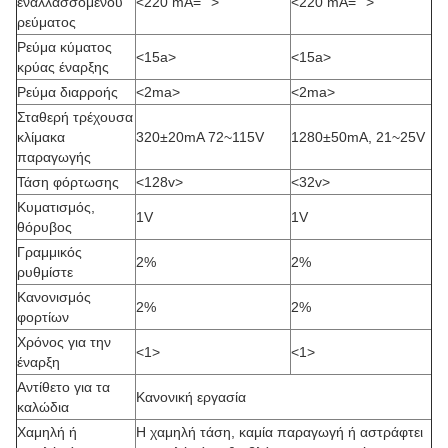
εναλλασσόμενου
<220 mA="">
<220 mA="">
ρεύματος
Ρεύμα κύματος
<15a>
<15a>
κρύας έναρξης
Ρεύμα διαρροής
<2ma>
<2ma>
Σταθερή τρέχουσα
κλίμακα
320±20mA 72~115V
1280±50mA, 21~25V
παραγωγής
Τάση φόρτωσης
<128v>
<32v>
Κυματισμός,
1V
1V
θόρυβος
Γραμμικός
2%
2%
ρυθμίστε
Κανονισμός
2%
2%
φορτίων
Χρόνος για την
<1>
<1>
έναρξη
Αντίθετο για τα
Κανονική εργασία
καλώδια
Χαμηλή ή
Η χαμηλή τάση, καμία παραγωγή ή αστράφτει