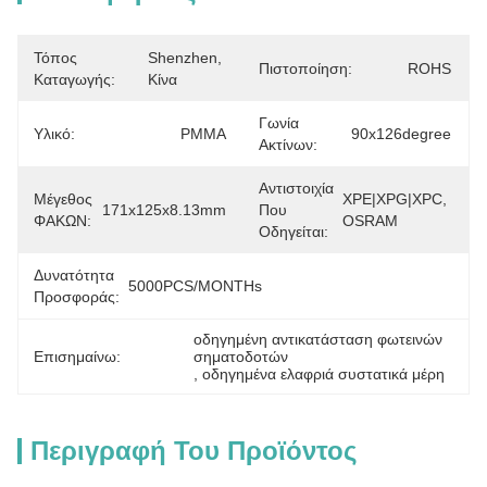
Τόπος
Shenzhen, 
Πιστοποίηση:
ROHS
Καταγωγής:
Κίνα
Γωνία
Υλικό:
PMMA
90x126degree
Ακτίνων:
Αντιστοιχία
Μέγεθος
XPE|XPG|XPC, 
171x125x8.13mm
Που
ΦΑΚΩΝ:
OSRAM
Οδηγείται:
Δυνατότητα
5000PCS/MONTHs
Προσφοράς:
οδηγημένη αντικατάσταση φωτεινών 
Επισημαίνω:
σηματοδοτών
, 
οδηγημένα ελαφριά συστατικά μέρη
Περιγραφή Του Προϊόντος