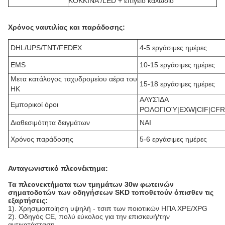
ΚΟΚΚΙΝΑ /LED + επίγειο καλώδιο
Χρόνος ναυτιλίας και παράδοσης:
DHL/UPS/TNT/FEDEX
4-5 εργάσιμες ημέρες
EMS
10-15 εργάσιμες ημέρες
Μετα κατάλογος ταχυδρομείου αέρα του
15-18 εργάσιμες ημέρες
HK
ΑΛΥΣΊΔΑ
Εμπορικοί όροι
ΡΟΛΟΓΙΟΎ|EXW|CIF|CFR
Διαθεσιμότητα δειγμάτων
ΝΑΙ
Χρόνος παράδοσης
5-6 εργάσιμες ημέρες
Ανταγωνιστικό πλεονέκτημα:
Τα πλεονεκτήματα των τμημάτων 30w φωτεινών
σηματοδοτών των οδηγήσεων SKD τοποθετούν όπισθεν τις
εξαρτήσεις:
1). Χρησιμοποίηση υψηλή - τσιπ των ποιοτικών ΗΠΑ XPE/XPG
2). Οδηγός CE, πολύ εύκολος για την επισκευή/την
αντικατάσταση