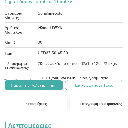
Σηματοδοτών Τοποθετεί Όπισθεν
Ονομασία
Sunshineopto
Μάρκας:
Αριθμός
Ήλιος-LD5X6
Μοντέλου:
30
Μούβ:
USD37.50-45.50
Τιμή:
Πληροφορίες
20pcs φακός το /parcel 32x18x12cm/2.5kgs
Συσκευασίας:
T/T, Paypal, Western Union, γραμμάριο
Όροι Πληρωμής:
χρημάτων
Πάρτε Την Καλύτερη Τιμή
Επικοινωνήστε Τώρα
Λεπτομέρειες
Περιγραφή Του Προϊόντος
Λεπτομέρειες