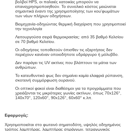
βολβοί HPS, οι παλαιές κατοικίες μπορούν να
επαναχρησιμοποιηθούν. Το συνολικό κόστος μειώνεται
σημαντικά έναντι της χρησιμοποίησης των κοu'φωμάτων
των νέων πλήρων οδηγήσεων.
Βιομηχανία-οδηγώντας θερμική διαχείριση που χρησιμοποιεί
την τεχνολογία
Λειτουργούσα σειρά θερμοκρασίας: από 35 βαθμό Κελσίου
σε 70 βαθμό Κελσίου.
Οι οδηγήσεις τοποθετούν όπισθεν τις εξαρτήσεις δεν
περιέχουν κανέναν οποιοδήποτε υδράργυρο ή μόλυβδο.
Δεν παράγει τις UV ακτίνες που βλάπτουν τα μάτια των
ανθρώπων.
Το κατευθυντικό φως δεν σημαίνει καμία ελαφριά ρύπανση,
σκοτεινή συμμόρφωση ουρανού.
Οι οπτικοί φακοί είναι διαθέσιμοι για τα προγράμματα που
χρειάζονται τις μικρότερες γωνίες ακτίνων, όπως 70x126°,
140x70°, 120x60°, 90x126°, 60x60° κ.λπ.
Εφαρμογές:
Χρησιμοποιείται στο φωτεινό σηματοδότη, υψηλός οδηγημένος
τρόπος λαμπτήρας, λαμπτήρας σηράγγων, τετραγωνικός