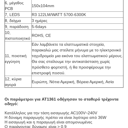
6, μέγεθος
150x104mm
PCB
7, LEDS
R3 122LM/WATT 5700-6300K
8, δείγμα
3 ημέρες
9, παράδοση
5-6days
10,
ROHS, CE
πιστοποιητικό
Εάν λαμβάνετε τα ελαττωματικά στοιχεία,
παρακαλώ μας στείλετε μήνυμα με το ηλεκτρονικό
11, ποιοτική
ταχυδρομείο μια εικόνα του ελαττωματικού μέρους.
εγγύηση
Θα σας στείλουμε την αντικατάσταση χωρίς
πρόσθετο φορτιστή, ή θα προσφέρουμε την
επιστροφή ποσού.
12, κύρια
Ευρώπη, Νότια Αμερική, Βόρεια Αμερική, Ασία
αγορά
Οι παράμετροι για AT1361 οδήγησαν το σταθερό τρέχοντα
οδηγό:
Κατάλληλος για την τάση εισαγωγής AC100V~240V
Η δύναμη παραγωγής πρέπει να είναι λιγότερο από 36W
Η εισαγωγή και η παραγωγή είναι απομονωμένες
Ο παράγοντας δύναμης είναι > 0,9