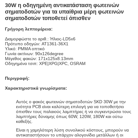
30W η οδηγημένη αντικατάσταση φωτεινών
σηματοδοτών για τα υπαίθρια μέρη φωτεινών
σηματοδοτών τοποθετεί όπισθεν
Γρήγορη λεπτομέρεια:
Διαμορφώστε το αριθ.: Ήλιος-LD5x6
Πρότυπο οδηγών: AT1361-36X1
Υλικό: PMMA οπτικό
Γωνία ακτίνων: 90x126degree
Μέγεθος φακών: 171x125x8.13mm
Οδηγημένα τσιπ: XPE|XPG|XPC, OSRAM
Περιγραφή:
Χαρακτηριστικά γνωρίσματα:
Αυτός ο φακός φωτεινών σηματοδοτών SKD 30W με την
ενότητα PCB είναι καλύτερη επιλογή για να τοποθετήσει
όπισθεν τους παλαιούς λαμπτήρες ή να συγκεντρώσει τους
λαμπτήρες δύναμης όπως 60W, 120W, 180W και ούτω
καθεξής.
Είναι η χαμηλότερη λύση συνολικού κόστους, μπορούν να
αντικαταστήσουν το υπάρχον αλογονίδιο μετάλλων ή οι