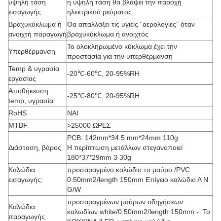
υψηλή τάση
η υψηλή τάση θα βλάψει την παροχή
εισαγωγής
ηλεκτρικού ρεύματος
Βραχυκύκλωμα ή
Θα απαλλάξει τις υγιείς “αερολογίες” όταν
ανοιχτή παραγωγή
βραχυκύκλωμα ή ανοιχτός
Το ολοκληρωμένο κύκλωμα έχει την
Υπερθέρμανση
προστασία για την υπερθέρμανση
Temp & υγρασία
-20℃-60℃, 20-95%RH
εργασίας
Αποθήκευση
-25℃-80℃, 20-95%RH
temp, υγρασία
RoHS
ΝΑΙ
MTBF
>25000 ΩΡΕΣ
PCB: 142mm*34.5 mm*24mm 110g
Διάσταση, βάρος
Η περίπτωση μετάλλων στεγανοποιεί
180*37*29mm 3 30g
Καλώδια
προσαραγμένο καλώδιο το μαύρο /PVC
εισαγωγής:
0.50mm2/length 150mm Επίγειο καλώδιο Λ Ν
G/W
προσαραγμένων μαύρων οδηγήσεων
Καλώδια
καλωδίων white/0.50mm2/length 150mm - Το
παραγωγής