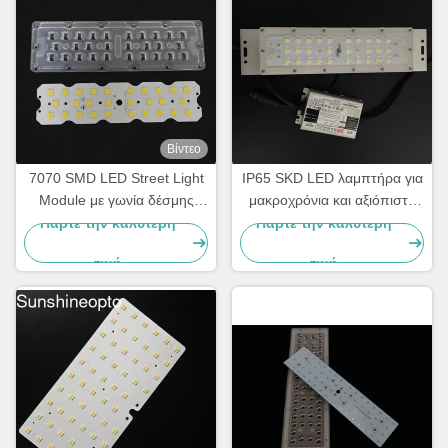
Βίντεο
7070 SMD LED Street Light
IP65 SKD LED λαμπτήρα για
Module με γωνία δέσμης
μακροχρόνια και αξιόπιστη
158x103 μοίρες και 5050
απόδοση
Πάρτε την καλύτερη
Πάρτε την καλύτερη
SMD LED Chip για φωτισμό
τιμή
τιμή
πεζοδρομίου 50W-120W