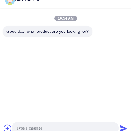
Διεύθυνση
10:54 AM
Room7E, εμποδίστε το Α, κτήριο Binfen Shiji, δρόμος
Longxiang, περιοχή Longgang, Shenzhen, Κίνα 518172
Good day, what product are you looking for?
Τηλ.
86--13510560547
Ηλεκτρονικό
sales@sunshineopto.com
Πολιτική απορρήτου
|
Sitemap
| Καλή ποιότητα της Κίνας
Ενότητα φωτεινών σηματοδοτών οδηγήσεων Προμηθευτής.
Πνευματικά δικαιώματα © 2014-2026 Sunshine Opto-
electronics Enterprise Co.,ltd . Διατηρούνται όλα τα πνευματικά
δικαιώματα.