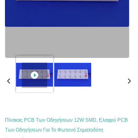
Πίνακας PCB Των Οδηγήσεων 12W SMD, Ελαφρύ PCB
Των Οδηγήσεων Για Το Φωτεινό Σηματοδότη