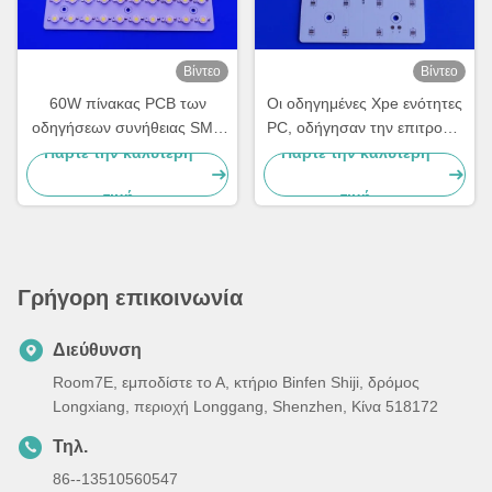
Βίντεο
Βίντεο
60W πίνακας PCB των
Οι οδηγημένες Xpe ενότητες
οδηγήσεων συνήθειας SMD
PC, οδήγησαν την επιτροπή
φακών για την ενότητα
SMD PCB για τον οδικό
Πάρτε την καλύτερη
Πάρτε την καλύτερη
φωτεινών σηματοδοτών
φωτισμό
τιμή
τιμή
Bridgelux
Γρήγορη επικοινωνία
Διεύθυνση
Room7E, εμποδίστε το Α, κτήριο Binfen Shiji, δρόμος
Longxiang, περιοχή Longgang, Shenzhen, Κίνα 518172
Τηλ.
86--13510560547