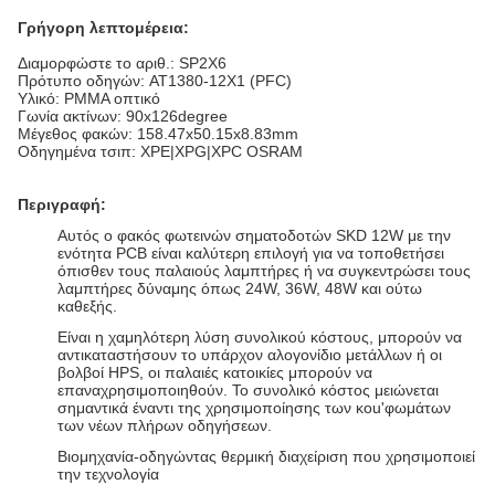
Γρήγορη λεπτομέρεια:
Διαμορφώστε το αριθ.: SP2X6
Πρότυπο οδηγών: AT1380-12X1 (PFC)
Υλικό: PMMA οπτικό
Γωνία ακτίνων: 90x126degree
Μέγεθος φακών: 158.47x50.15x8.83mm
Οδηγημένα τσιπ: XPE|XPG|XPC OSRAM
Περιγραφή:
Αυτός ο φακός φωτεινών σηματοδοτών SKD 12W με την
ενότητα PCB είναι καλύτερη επιλογή για να τοποθετήσει
όπισθεν τους παλαιούς λαμπτήρες ή να συγκεντρώσει τους
λαμπτήρες δύναμης όπως 24W, 36W, 48W και ούτω
καθεξής.
Είναι η χαμηλότερη λύση συνολικού κόστους, μπορούν να
αντικαταστήσουν το υπάρχον αλογονίδιο μετάλλων ή οι
βολβοί HPS, οι παλαιές κατοικίες μπορούν να
επαναχρησιμοποιηθούν. Το συνολικό κόστος μειώνεται
σημαντικά έναντι της χρησιμοποίησης των κοu'φωμάτων
των νέων πλήρων οδηγήσεων.
Βιομηχανία-οδηγώντας θερμική διαχείριση που χρησιμοποιεί
την τεχνολογία