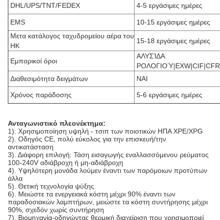
DHL/UPS/TNT/FEDEX
4-5 εργάσιμες ημέρες
EMS
10-15 εργάσιμες ημέρες
Μετα κατάλογος ταχυδρομείου αέρα του
15-18 εργάσιμες ημέρες
HK
ΑΛΥΣΊΔΑ
Εμπορικοί όροι
ΡΟΛΟΓΙΟΎ|EXW|CIF|CFR
Διαθεσιμότητα δειγμάτων
ΝΑΙ
Χρόνος παράδοσης
5-6 εργάσιμες ημέρες
Ανταγωνιστικό πλεονέκτημα:
1). Χρησιμοποίηση υψηλή - τσιπ των ποιοτικών ΗΠΑ XPE/XPG
2). Οδηγός CE, πολύ εύκολος για την επισκευή/την
αντικατάσταση
3). Διάφορη επιλογή: Τάση εισαγωγής εναλλασσόμενου ρεύματος
100-240V αδιάβροχη ή μη-αδιάβροχη
4). Υψηλότερη μονάδα λούμεν έναντι των παρόμοιων προτύπων
άλλα
5). Θετική τεχνολογία ψύξης
6). Μειώστε τα ενεργειακά κόστη μέχρι 90% έναντι των
παραδοσιακών λαμπτήρων, μειώστε τα κόστη συντήρησης μέχρι
90%, σχεδόν χωρίς συντήρηση
7). Βιομηχανία-οδηγώντας θερμική διαχείριση που χρησιμοποιεί