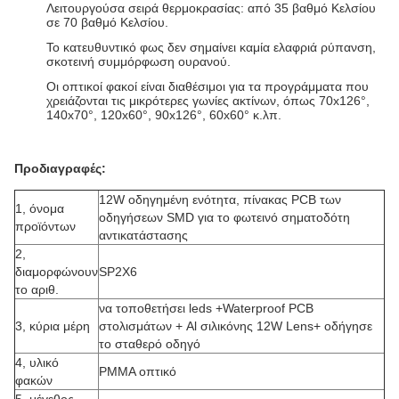
Λειτουργούσα σειρά θερμοκρασίας: από 35 βαθμό Κελσίου
σε 70 βαθμό Κελσίου.
Το κατευθυντικό φως δεν σημαίνει καμία ελαφριά ρύπανση,
σκοτεινή συμμόρφωση ουρανού.
Οι οπτικοί φακοί είναι διαθέσιμοι για τα προγράμματα που
χρειάζονται τις μικρότερες γωνίες ακτίνων, όπως 70x126°,
140x70°, 120x60°, 90x126°, 60x60° κ.λπ.
Προδιαγραφές:
12W οδηγημένη ενότητα, πίνακας PCB των
1, όνομα
οδηγήσεων SMD για το φωτεινό σηματοδότη
προϊόντων
αντικατάστασης
2,
διαμορφώνουν
SP2X6
το αριθ.
να τοποθετήσει leds +Waterproof PCB
3, κύρια μέρη
στολισμάτων + Al σιλικόνης 12W Lens+ οδήγησε
το σταθερό οδηγό
4, υλικό
PMMA οπτικό
φακών