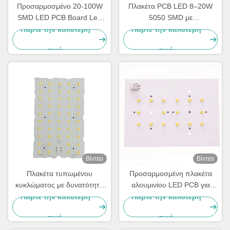
Προσαρμοσμένο 20-100W
Πλακέτα PCB LED 8–20W
SMD LED PCB Board Led
5050 SMD με
Circuit Board Για φωτισμό
προσαρμοσμένη σχεδίαση
Πάρτε την καλύτερη
Πάρτε την καλύτερη
δρόμου
κυκλώματος για φωτισμό
τιμή
τιμή
δρόμου, κήπου και
σήραγγας
Βίντεο
Βίντεο
Πλακέτα τυπωμένου
Προσαρμοσμένη πλακέτα
κυκλώματος με δυνατότητα
αλουμινίου LED PCB για
τοποθέτησης στην επιφάνεια
φωτισμό LED Λευκό PCB
Πάρτε την καλύτερη
Πάρτε την καλύτερη
διόδου 0,2 mm Ελάχιστη
μονής στρώσης
τιμή
τιμή
οπή 1 oz Χαλκός
Κατασκευαστής