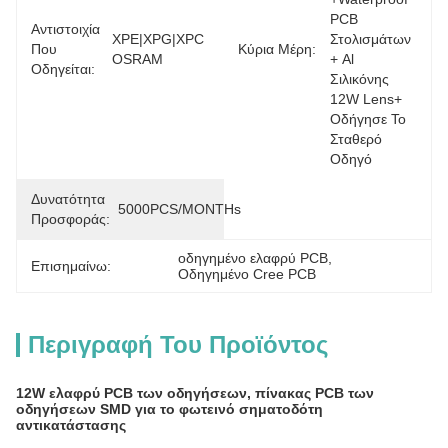
PCB 
Αντιστοιχία
XPE|XPG|XPC 
Στολισμάτων 
Που
Κύρια Μέρη:
OSRAM
+ Al 
Οδηγείται:
Σιλικόνης 
12W Lens+ 
Οδήγησε Το 
Σταθερό 
Οδηγό
Δυνατότητα
5000PCS/MONTHs
Προσφοράς:
οδηγημένο ελαφρύ PCB
, 
Επισημαίνω:
Οδηγημένο Cree PCB
Περιγραφή Του Προϊόντος
12W ελαφρύ PCB των οδηγήσεων, πίνακας PCB των
οδηγήσεων SMD για το φωτεινό σηματοδότη
αντικατάστασης