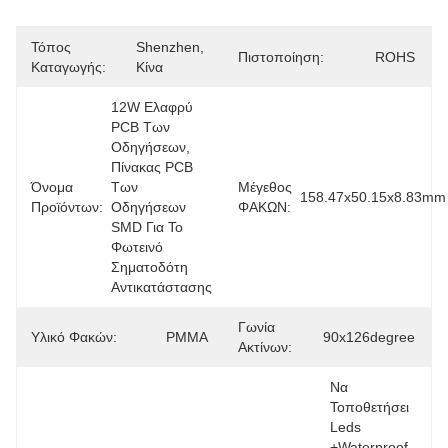
Τόπος
Shenzhen, 
Πιστοποίηση:
ROHS
Καταγωγής:
Κίνα
12W Ελαφρύ 
PCB Των 
Οδηγήσεων, 
Πίνακας PCB 
Όνομα
Των 
Μέγεθος
158.47x50.15x8.83mm
Προϊόντων:
Οδηγήσεων 
ΦΑΚΩΝ:
SMD Για Το 
Φωτεινό 
Σηματοδότη 
Αντικατάστασης
Γωνία
Υλικό Φακών:
PMMA
90x126degree
Ακτίνων:
Να 
Τοποθετήσει 
Leds 
+Waterproof 