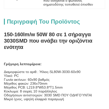
που οδηγείται ο φωτεινός 
σηματοδότης τοποθετεί όπισθεν
Περιγραφή Του Προϊόντος
150-160lm/w 50W 80 σε 1 σήραγγα
3030SMD που ανάβει την οριζόντια
ενότητα
Γρήγορη λεπτομέρεια:
Διαμορφώστε το αριθ.:
Ήλιος-SL80W-3030-60x90
Υλικό: PC
Γωνία ακτίνων: 60x90 βαθμός
Μέγεθος φακών:
236x70mm
Μέγεθος PCB: L219.8*W53.8*T1.5mm
Κύκλωμα: 8 σειρές 10 παράλληλος
Οδηγήσεων αντιστοιχιών: 3030 SMD ΠΟΥ ΟΔΗΓΟΎΝΤΑΙ
Μικρό ίχνος, υψηλή ελαφριά παραγωγή