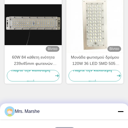
Βίντεο
Βίντεο
60W 84 κάθετη ενότητα
Μονάδα φωτισμού δρόμου
239x45mm φωτεινών
120W 36 LED SMD 5050
σηματοδοτών σημείων
LED με γωνιακό φακό
Πάρτε την καλύτερη
Πάρτε την καλύτερη
SMD3030
δέσμης τύπου III-M και
τιμή
τιμή
πλακέτα PCB
Γρήγορη επικοινωνία
Mrs. Marshe
Διεύθυνση