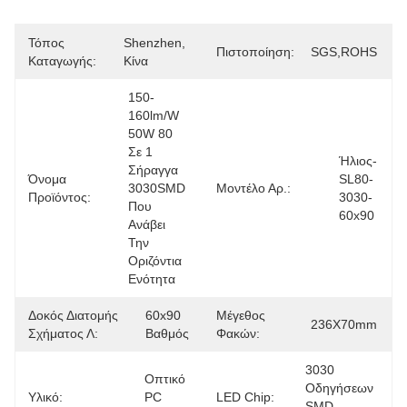
Τόπος
Shenzhen, 
Πιστοποίηση:
SGS,ROHS
Καταγωγής:
Κίνα
150-
160lm/w 
50W 80 
Σε 1 
Ήλιος-
Σήραγγα 
Όνομα
SL80-
3030SMD 
Μοντέλο Αρ.:
Προϊόντος:
3030-
Που 
60x90
Ανάβει 
Την 
Οριζόντια 
Ενότητα
Δοκός Διατομής
60x90 
Μέγεθος
236X70mm
Σχήματος Λ:
Βαθμός
Φακών:
3030 
Οπτικό 
Οδηγήσεων 
Υλικό:
PC 
LED Chip:
SMD, 