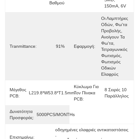
Βαθμού
150mA, 6V
Οι Λαμπτήρες 
Οδών, Φω'τα 
Προβολής, 
Ανοίγουν Τα 
Φω'τα, 
Tranmittance:
91%
Εφαρμογή:
Τετραγωνικός 
Φωτισμός, 
Φωτισμός 
Οδικών 
Ελαφρύς
Κύκλωμα Για
Μέγεθος
8 Σειρές 10 
L219.8*W53.8*T1.5mm
Τον Πίνακα
PCB:
Παράλληλος
PCB:
Δυνατότητα
5000PCS/MONTHs
Προσφοράς:
οδηγημένες ελαφριές αντικαταστάσεις
, 
Επισημαίνω: