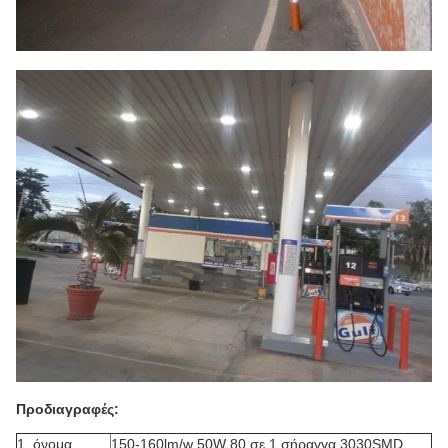
Προδιαγραφές:
1, όνομα
150-160lm/w 50W 80 σε 1 σήραγγα 3030SMD