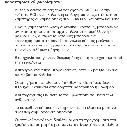
Χαρακτηριστικά γνωρίσματα:
Αυτός ο φακός σειράς των οδηγήσεων SKD 80 με την
ενότητα PCB είναι καλύτερη επιλογή για να σχεδιάσει τους
λαμπτήρες δύναμης όπως 40w 50w 60w και ούτω καθεξής.
Είναι η χαμηλότερη λύση συνολικού κόστους, μπορούν να
αντικαταστήσουν το υπάρχον αλογονίδιο μετάλλων ή οι
βολβοί HPS, οι παλαιές κατοικίες μπορούν να
επαναχρησιμοποιηθούν. Το συνολικό κόστος μειώνεται
σημαντικά έναντι της χρησιμοποίησης των κοu'φωμάτων
των νέων πλήρων οδηγήσεων.
Βιομηχανία-οδηγώντας θερμική διαχείριση που χρησιμοποιεί
την τεχνολογία
Λειτουργούσα σειρά θερμοκρασίας: από 35 βαθμό Κελσίου
σε 70 βαθμό Κελσίου.
Οι οδηγήσεις τοποθετούν όπισθεν τις εξαρτήσεις δεν
περιέχουν κανέναν οποιοδήποτε υδράργυρο ή μόλυβδο.
Δεν παράγει τις UV ακτίνες που βλάπτουν τα μάτια των
ανθρώπων.
Το κατευθυντικό φως δεν σημαίνει καμία ελαφριά ρύπανση,
σκοτεινή συμμόρφωση ουρανού.
Οι οπτικοί φακοί είναι διαθέσιμοι για τα προγράμματα που
χρειάζονται τις μικρότερες γωνίες ακτίνων, όπως
το βαθμό