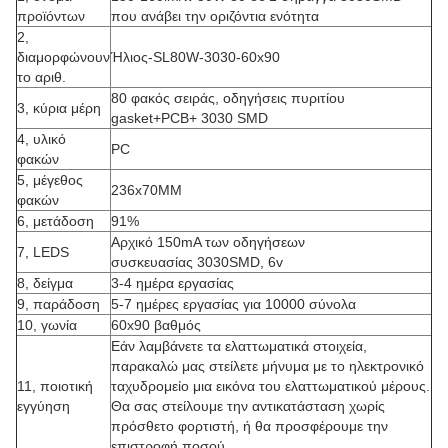
προϊόντων
που ανάβει την οριζόντια ενότητα
2,
διαμορφώνουν
Ήλιος-SL80W-3030-60x90
το αριθ.
80 φακός σειράς, οδηγήσεις πυριτίου
3, κύρια μέρη
gasket+PCB+ 3030 SMD
4, υλικό
PC
φακών
5, μέγεθος
236x70MM
φακών
6, μετάδοση
91%
Αρχικό 150mA των οδηγήσεων
7, LEDS
συσκευασίας 3030SMD, 6v
8, δείγμα
3-4 ημέρα εργασίας
9, παράδοση
5-7 ημέρες εργασίας για 10000 σύνολα
10, γωνία
60x90 βαθμός
Εάν λαμβάνετε τα ελαττωματικά στοιχεία,
παρακαλώ μας στείλετε μήνυμα με το ηλεκτρονικό
11, ποιοτική
ταχυδρομείο μια εικόνα του ελαττωματικού μέρους.
εγγύηση
Θα σας στείλουμε την αντικατάσταση χωρίς
πρόσθετο φορτιστή, ή θα προσφέρουμε την
επιστροφή ποσού.