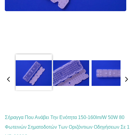
Σήραγγα Που Ανάβει Την Ενότητα 150-160lm/w 50W 80
Φωτεινών Σηματοδοτών Των Οριζόντιων Οδηγήσεων Σε 1