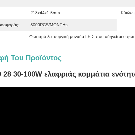
218x44x1.5mm
Κύκλωμ
ροσφοράς:
5000PCS/MONTHs
Φωτισμό λειτουργική μονάδα LED
, 
που οδηγείται ο φωτ
φή Του Προϊόντος
 28 30-100W ελαφριάς κομμάτια ενότη