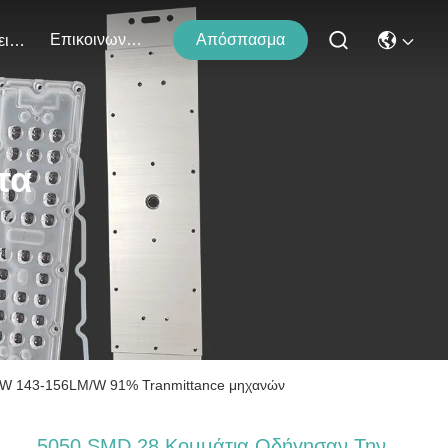
Επικοινωνήστε Μαζί Μας
Απόσπασμα
Εκδηλώσεις
τα
00W 143-156LM/W 91% Tranmittance μηχανών
5050 SMD 28 Κομμάτια Οδήγησαν Την