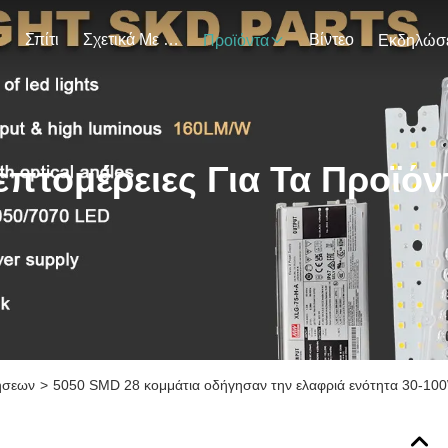
Σπίτι
Σχετικά Με Εμάς
Βίντεο
Προϊόντα
επτομέρειες Για Τα Προϊόν
ήσεων
>
5050 SMD 28 κομμάτια οδήγησαν την ελαφριά ενότητα 30-1