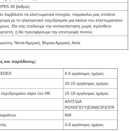
YPE5 30 βαθμός
άν λαμβάνετε τα ελαττωματικά στοιχεία, παρακαλώ μας στείλετε
ήνυμα με το ηλεκτρονικό ταχυδρομείο μια εικόνα του ελαττωματικού
έρους. Θα σας στείλουμε την αντικατάσταση χωρίς πρόσθετο
ορτιστή, ή θα προσφέρουμε την επιστροφή ποσού.
υρώπη, Νότια Αμερική, Βόρεια Αμερική, Ασία
ας και παράδοσης:
FEDEX
4-5 εργάσιμες ημέρες
10-15 εργάσιμες ημέρες
 ταχυδρομείου αέρα του HK
15-18 εργάσιμες ημέρες
ΑΛΥΣΊΔΑ
ΡΟΛΟΓΙΟΎ|EXW|CIF|CFR
ειγμάτων
ΝΑΙ
σης
3-4 εργάσιμες ημέρες