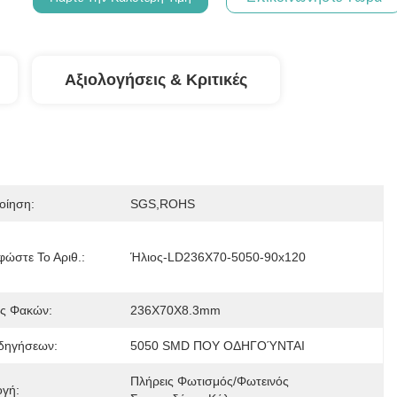
Αξιολογήσεις & Κριτικές
οίηση:
SGS,ROHS
φώστε Το Αριθ.:
Ήλιος-LD236X70-5050-90x120
ς Φακών:
236X70X8.3mm
δηγήσεων:
5050 SMD ΠΟΥ ΟΔΗΓΟΎΝΤΑΙ
Πλήρεις Φωτισμός/φωτεινός 
γή: