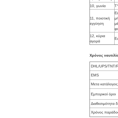
10, γωνία
T
Ε
11, ποιοτική
μ
εγγύηση
μ
φ
12, κύρια
Ε
αγορά
Χρόνος ναυτιλί
DHL/UPS/TNT/
EMS
Μετα κατάλογος
Εμπορικοί όροι
Διαθεσιμότητα δ
Χρόνος παράδο