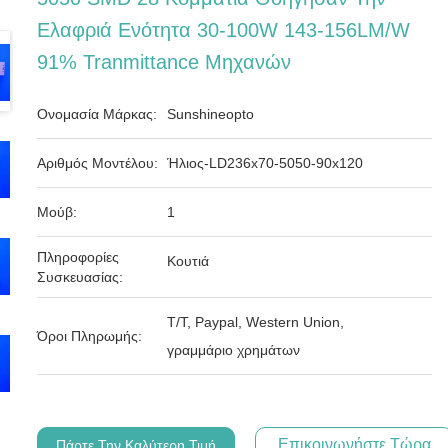
Ελαφριά Ενότητα 30-100W 143-156LM/W
91% Tranmittance Μηχανών
Ονομασία Μάρκας:
Sunshineopto
Αριθμός Μοντέλου:
Ήλιος-LD236x70-5050-90x120
Μούβ:
1
Πληροφορίες
Κουτιά
Συσκευασίας:
T/T, Paypal, Western Union,
Όροι Πληρωμής:
γραμμάριο χρημάτων
Επικοινωνήστε Τώρα
Πάρτε Την Καλύτερη Τιμή