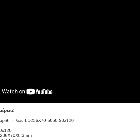
μέρεια:
αριθ.:
Ήλιος-LD236X70-5050-90x120
90x120
236X70X8.3mm