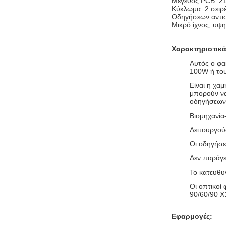
Μέγεθος PCB: 2
Κύκλωμα: 2 σειρ
Οδηγήσεων αντι
Μικρό ίχνος, υψ
Χαρακτηριστικ
Αυτός ο φα
100W ή του
Είναι η χα
μπορούν να
οδηγήσεων
Βιομηχανία
Λειτουργού
Οι οδηγήσε
Δεν παράγε
Το κατευθυ
Οι οπτικοί
90/60/90 X
Εφαρμογές: