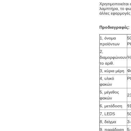
Χρησιμοποιείται
λαμπτήρα, το φω
άλλες εφαρμογές
Προδιαγραφές:
1, όνομα
5
προϊόντων
P
2,
διαμορφώνουν
Ή
το αριθ.
3, κύρια μέρη
Φ
4, υλικό
P
φακών
5, μέγεθος
2
φακών
6, μετάδοση
9
7, LEDS
5
8, δείγμα
3
9, παράδοση
5