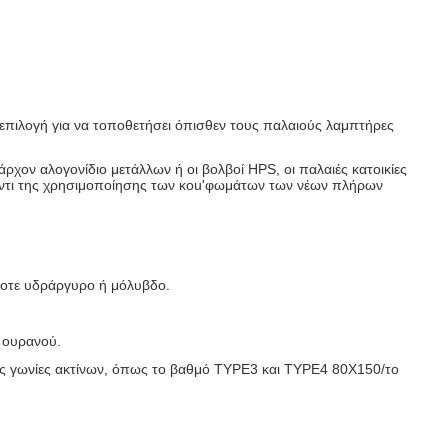
επιλογή για να τοποθετήσει όπισθεν τους παλαιούς λαμπτήρες
χον αλογονίδιο μετάλλων ή οι βολβοί HPS, οι παλαιές κατοικίες
αντι της χρησιμοποίησης των κοu'φωμάτων των νέων πλήρων
ποτε υδράργυρο ή μόλυβδο.
 ουρανού.
τερες γωνίες ακτίνων, όπως το βαθμό TYPE3 και TYPE4 80X150/το