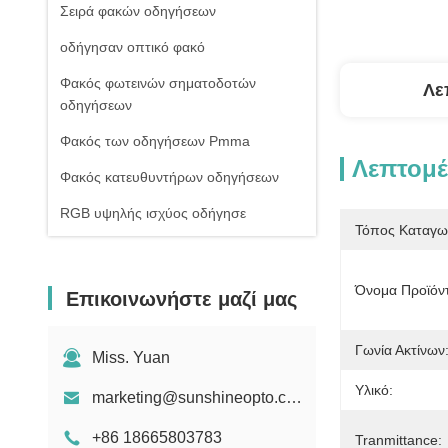
Σειρά φακών οδηγήσεων
οδήγησαν οπτικό φακό
Φακός φωτεινών σηματοδοτών
Λε
οδηγήσεων
Φακός των οδηγήσεων Pmma
Λεπτομέ
Φακός κατευθυντήρων οδηγήσεων
RGB υψηλής ισχύος οδήγησε
Τόπος Καταγω
1W υψηλής ισχύος οδήγησε
Οδηγήσεις ΣΠΑΔΙΚΩΝ υψηλής
Όνομα Προϊόν
Επικοινωνήστε μαζί μας
δύναμης
Φακός γυαλιού οδηγήσεων
Γωνία Ακτίνων
Miss. Yuan
Υλικό:
marketing@sunshineopto.com
+86 18665803783
Tranmittance: