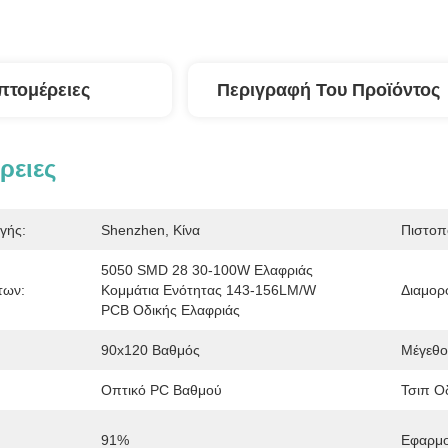
πτομέρειες
Περιγραφή Του Προϊόντος
ρειες
γής:
Shenzhen, Κίνα
Πιστοπ
5050 SMD 28 30-100W Ελαφριάς 
των:
Κομμάτια Ενότητας 143-156LM/W 
Διαμορ
PCB Οδικής Ελαφριάς
:
90x120 Βαθμός
Μέγεθο
Οπτικό PC Βαθμού
Τσιπ Ο
91%
Εφαρμο