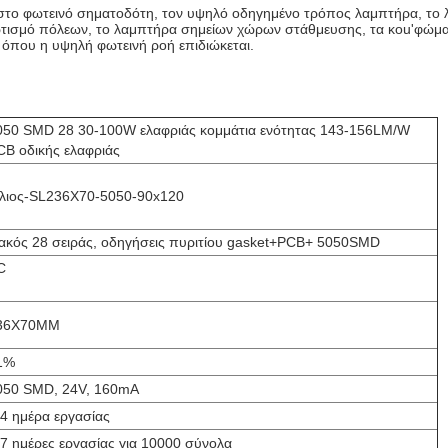
 στο φωτεινό σηματοδότη, τον υψηλό οδηγημένο τρόπος λαμπτήρα, το 
τισμό πόλεων, το λαμπτήρα σημείων χώρων στάθμευσης, τα κοu'φώματα
 όπου η υψηλή φωτεινή ροή επιδιώκεται.
050 SMD 28 30-100W ελαφριάς κομμάτια ενότητας 143-156LM/W
CB οδικής ελαφριάς
λιος-SL236X70-5050-90x120
ακός 28 σειράς, οδηγήσεις πυριτίου gasket+PCB+ 5050SMD
C
36X70MM
1%
050 SMD, 24V, 160mA
-4 ημέρα εργασίας
-7 ημέρες εργασίας για 10000 σύνολα