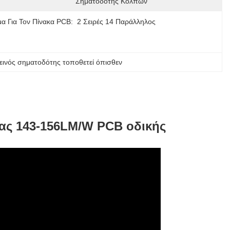
Σηματοδότης Κόλπων
α Για Τον Πίνακα PCB:
2 Σειρές 14 Παράλληλος
εινός σηματοδότης τοποθετεί όπισθεν
τας 143-156LM/W PCB οδικής