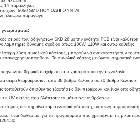
18x44x1.5mm
ές 14 παράλληλος
στοιχιών: 5050 SMD ΠΟΥ ΟΔΗΓΟΎΝΤΑΙ
ηλή ελαφριά παραγωγή
ά γνωρίσματα:
κός σειράς των οδηγήσεων SKD 28 με την ενότητα PCB είναι καλύτερη 
ς λαμπτήρες δύναμης σχεδίου όπως 100W, 110W και ούτω καθεξής.
μηλότερη λύση συνολικού κόστους, μπορούν να αντικαταστήσουν το υπάρ
 επαναχρησιμοποιηθούν. Το συνολικό κόστος μειώνεται σημαντικά έν
.
-οδηγώντας θερμική διαχείριση που χρησιμοποιεί την τεχνολογία
σα σειρά θερμοκρασίας: από 35 βαθμό Κελσίου σε 70 βαθμό Κελσίου.
ις τοποθετούν όπισθεν τις εξαρτήσεις δεν περιέχουν κανέναν οποιοδή
ι τις UV ακτίνες που βλάπτουν τα μάτια των ανθρώπων.
ντικό φως δεν σημαίνει καμία ελαφριά ρύπανση, σκοτεινή συμμόρφωση
 φακοί είναι διαθέσιμοι για τα προγράμματα που χρειάζονται τις μικρό
120/130.