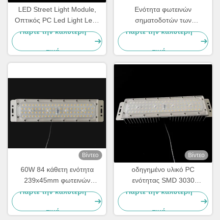
LED Street Light Module,
Ενότητα φωτεινών
Οπτικός PC Led Light Lens
σηματοδοτών των
Για οδικό φωτισμό τύπου II
οδηγήσεων 12LED
Πάρτε την καλύτερη
Πάρτε την καλύτερη
IESNA
5050SMD 20W 30W με
τιμή
τιμή
Heatsink
Βίντεο
Βίντεο
60W 84 κάθετη ενότητα
οδηγημένο υλικό PC
239x45mm φωτεινών
ενότητας SMD 3030
σηματοδοτών σημείων
φωτεινών σηματοδοτών
Πάρτε την καλύτερη
Πάρτε την καλύτερη
SMD3030
160lm/W 50w
τιμή
τιμή