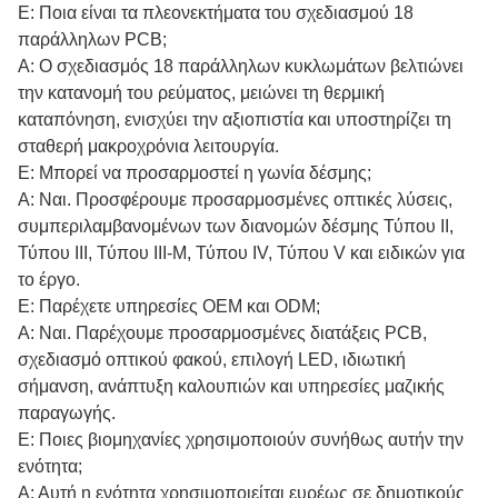
Ε: Ποια είναι τα πλεονεκτήματα του σχεδιασμού 18
παράλληλων PCB;
Α: Ο σχεδιασμός 18 παράλληλων κυκλωμάτων βελτιώνει
την κατανομή του ρεύματος, μειώνει τη θερμική
καταπόνηση, ενισχύει την αξιοπιστία και υποστηρίζει τη
σταθερή μακροχρόνια λειτουργία.
Ε: Μπορεί να προσαρμοστεί η γωνία δέσμης;
Α: Ναι. Προσφέρουμε προσαρμοσμένες οπτικές λύσεις,
συμπεριλαμβανομένων των διανομών δέσμης Τύπου II,
Τύπου III, Τύπου III-M, Τύπου IV, Τύπου V και ειδικών για
το έργο.
Ε: Παρέχετε υπηρεσίες OEM και ODM;
Α: Ναι. Παρέχουμε προσαρμοσμένες διατάξεις PCB,
σχεδιασμό οπτικού φακού, επιλογή LED, ιδιωτική
σήμανση, ανάπτυξη καλουπιών και υπηρεσίες μαζικής
παραγωγής.
Ε: Ποιες βιομηχανίες χρησιμοποιούν συνήθως αυτήν την
ενότητα;
Α: Αυτή η ενότητα χρησιμοποιείται ευρέως σε δημοτικούς