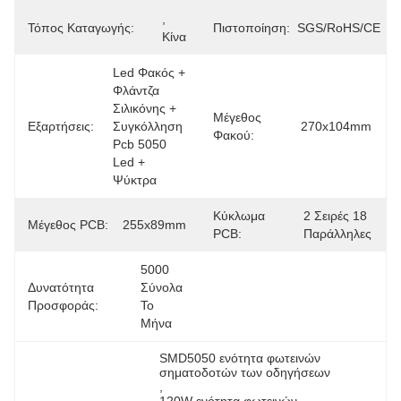
, 
Τόπος Καταγωγής:
Πιστοποίηση:
SGS/RoHS/CE
Κίνα
Led Φακός + 
Φλάντζα 
Σιλικόνης + 
Μέγεθος
Εξαρτήσεις:
Συγκόλληση 
270x104mm
Φακού:
Pcb 5050 
Led + 
Ψύκτρα
Κύκλωμα
2 Σειρές 18 
Μέγεθος PCB:
255x89mm
PCB:
Παράλληλες
5000 
Δυνατότητα
Σύνολα 
Προσφοράς:
Το 
Μήνα
SMD5050 ενότητα φωτεινών 
σηματοδοτών των οδηγήσεων
, 