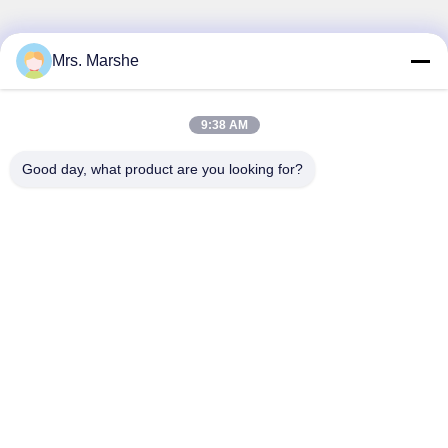
Mrs. Marshe
Γρήγορη επικοινωνία
Διεύθυνση
9:38 AM
Room7E, εμποδίστε το Α, κτήριο Binfen Shiji, δρόμος
Good day, what product are you looking for?
Longxiang, περιοχή Longgang, Shenzhen, Κίνα 518172
Τηλ.
86--13510560547
Ηλεκτρονικό
sales@sunshineopto.com
Πολιτική απορρήτου
|
Sitemap
| Καλή ποιότητα της Κίνας
Ενότητα φωτεινών σηματοδοτών οδηγήσεων Προμηθευτής.