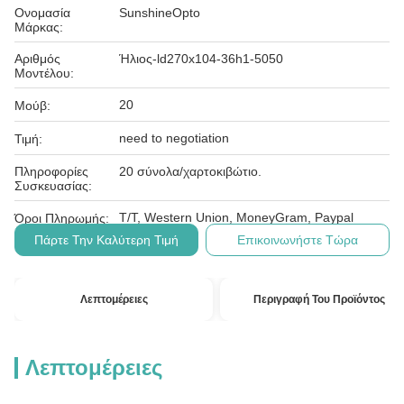
Ονομασία
SunshineOpto
Μάρκας:
Αριθμός
Ήλιος-ld270x104-36h1-5050
Μοντέλου:
20
Μούβ:
need to negotiation
Τιμή:
Πληροφορίες
20 σύνολα/χαρτοκιβώτιο.
Συσκευασίας:
T/T, Western Union, MoneyGram, Paypal
Όροι Πληρωμής:
Πάρτε Την Καλύτερη Τιμή
Επικοινωνήστε Τώρα
Λεπτομέρειες
Περιγραφή Του Προϊόντος
Λεπτομέρειες