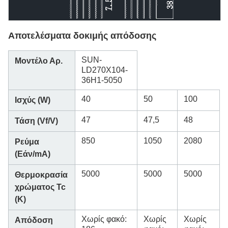
Αποτελέσματα δοκιμής απόδοσης
SUN-
Μοντέλο Αρ.
LD270X104-
36H1-5050
40
50
100
Ισχύς (W)
47
47,5
48
Τάση (Vf/V)
850
1050
2080
Ρεύμα
(Εάν/mA)
5000
5000
5000
Θερμοκρασία
χρώματος Tc
(K)
Χωρίς φακό:
Χωρίς
Χωρίς
Απόδοση