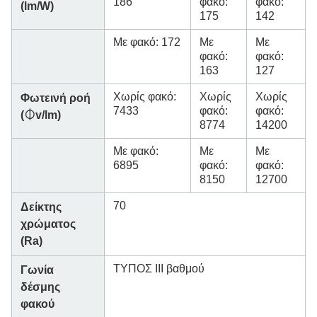
186
φακό:
φακό:
(lm/W)
175
142
Με φακό: 172
Με
Με
φακό:
φακό:
163
127
Χωρίς φακό:
Χωρίς
Χωρίς
Φωτεινή ροή
7433
φακό:
φακό:
(⏀v/lm)
8774
14200
Με φακό:
Με
Με
6895
φακό:
φακό:
8150
12700
70
Δείκτης
χρώματος
(Ra)
ΤΥΠΟΣ III βαθμού
Γωνία
δέσμης
φακού