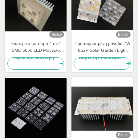
Βίντεο
Βίντεο
Εξωτερικό φωτισμό 4 σε 1
Προσαρμοσμένη μονάδα 7W
SMD 5050 LED Μοντέλο
6S2P Solar Garden Light
10W-15W με 150x75
PCB Board 3030SMD
Πάρτε την καλύτερη
Πάρτε την καλύτερη
βαθμούς φακό Αδιάβροχο
τιμή
τιμή
Βίντεο