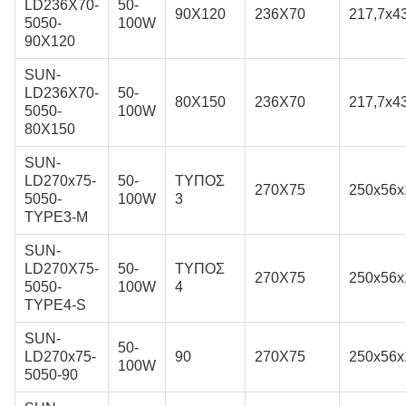
LD236X70-
50-
90Χ120
236Χ70
217,7x43
5050-
100W
90X120
SUN-
LD236X70-
50-
80Χ150
236Χ70
217,7x43
5050-
100W
80X150
SUN-
LD270x75-
50-
ΤΥΠΟΣ
270Χ75
250x56x
5050-
100W
3
TYPE3-M
SUN-
LD270X75-
50-
ΤΥΠΟΣ
270Χ75
250x56x
5050-
100W
4
TYPE4-S
SUN-
50-
LD270x75-
90
270Χ75
250x56x
100W
5050-90