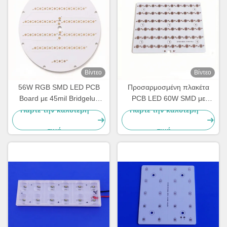
Βίντεο
Βίντεο
56W RGB SMD LED PCB
Προσαρμοσμένη πλακέτα
Board με 45mil Bridgelux
PCB LED 60W SMD με
LED Chips 203,2mm για
οπτικό φακό 10 Σειρά 6
Πάρτε την καλύτερη
Πάρτε την καλύτερη
αρχιτεκτονικό φωτισμό
Παράλληλο κύκλωμα για
τιμή
τιμή
εξωτερικού & εσωτερικού
φωτισμό δρόμου
χώρου