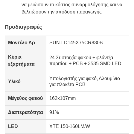
να μειώσουν το κόστος συναρμολόγησης και να
βελτιώσουν την απόδοση παραγωγής
Προδιαγραφές
Μοντέλο Αρ.
SUN-LD145X75CR830B
Κύρια
24 Συστοιχία φακού + φλάντζα
πυριτίου + PCB + 3535 SMD LED
εξαρτήματα
Υπολογιστής για φακό, Αλουμίνιο
Υλικό
για πλακέτα PCB
Μέγεθος φακού
162x107mm
Διαπερατότητα
91%
LED
XTE 150-160LM/W