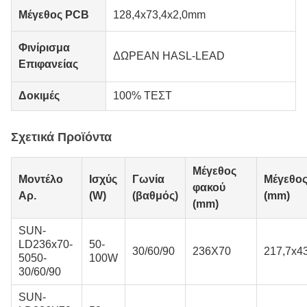
Μέγεθος PCB
128,4x73,4x2,0mm
Φινίρισμα
ΔΩΡΕΑΝ HASL-LEAD
Επιφανείας
Δοκιμές
100% ΤΕΣΤ
Σχετικά Προϊόντα
Μέγεθος
Μοντέλο
Ισχύς
Γωνία
Μέγεθο
φακού
Αρ.
(W)
(βαθμός)
(mm)
(mm)
SUN-
LD236x70-
50-
30/60/90
236Χ70
217,7x43
5050-
100W
30/60/90
SUN-