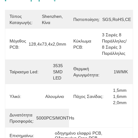
Τόπος
Shenzhen, 
Πιστοποίηση:
SGS,RoHS,CE
Καταγωγής:
Κίνα
3 Σειρές 8 
Μέγεθος
Κύκλωμα
Παράλληλες/ 
128,4x73,4x2,0mm
PCB:
PCB:
8 Σειρές 3 
Παράλληλες
3535 
Θερμική
Ταίριασμα Led:
SMD 
1W/MK
Αγωγιμότητα:
LED
1,5mm 
Υλικό:
Αλουμίνιο
Πάχος Σανίδας:
1,6mm 
2,0mm
Δυνατότητα
5000PCS/MONTHs
Προσφοράς:
οδηγημένο ελαφρύ PCB
, 
Επισημαίνω: