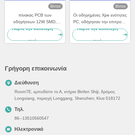
Βίντεο
Βίντεο
πίνακας PCB των
Οι οδηγημένες Xpe ενότητες
οδηγήσεων 12W SMD,
PC, οδήγησαν την επιτροπή
ελαφρύ PCB των οδηγήσεων
SMD PCB για τον οδικό
Πάρτε την καλύτερη
Πάρτε την καλύτερη
για το φωτεινό σηματοδότη
φωτισμό
τιμή
τιμή
αντικατάστασης
Γρήγορη επικοινωνία
Διεύθυνση
Room7E, εμποδίστε το Α, κτήριο Binfen Shiji, δρόμος
Longxiang, περιοχή Longgang, Shenzhen, Κίνα 518172
Τηλ.
86--13510560547
Ηλεκτρονικό