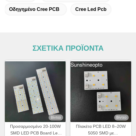
Οδηγημένο Cree PCB
Cree Led Pcb
ΣΧΕΤΙΚΑ ΠΡΟΪΟΝΤΑ
Βίντεο
Βίντεο
Προσαρμοσμένο 20-100W
Πλακέτα PCB LED 8–20W
SMD LED PCB Board Led
5050 SMD με