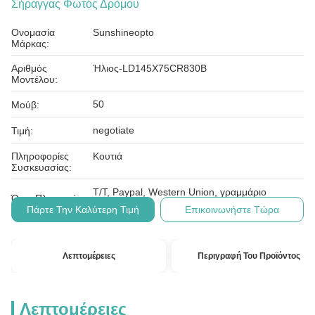
Σήραγγας Φωτός Δρόμου
Ονομασία
Sunshineopto
Μάρκας:
Αριθμός
Ήλιος-LD145X75CR830B
Μοντέλου:
50
Μούβ:
negotiate
Τιμή:
Πληροφορίες
Κουτιά
Συσκευασίας:
T/T, Paypal, Western Union, γραμμάριο
Όροι Πληρωμής:
χρημάτων
Πάρτε Την Καλύτερη Τιμή
Επικοινωνήστε Τώρα
Λεπτομέρειες
Περιγραφή Του Προϊόντος
Λεπτομέρειες