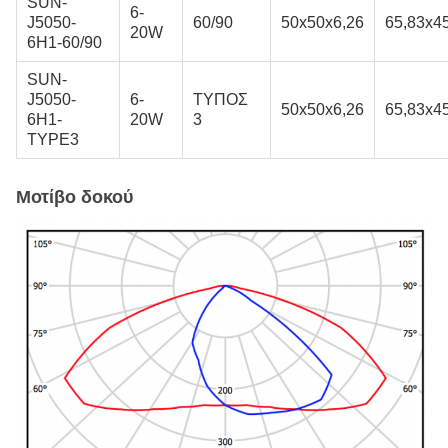
SUN-
6-
J5050-
60/90
50x50x6,26
65,83x4
20W
6H1-60/90
SUN-
J5050-
6-
ΤΥΠΟΣ
50x50x6,26
65,83x4
6H1-
20W
3
TYPE3
Μοτίβο δοκού