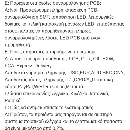
Ε: Παρέχετε υπηρεσίες συναρμολόγησης PCB;
Α: Ναι. Προσφέρουμε πλήρη κατασκευή PCB,
συναρμολόγηση SMT, τοποθέτηση LED, λειτουργικές
δοκιμές και τελική κατασκευή μονάδων LED, επιτρέποντας
στους πελάτες να προμηθεύονται πλήρως
συναρμολογημένες λύσεις LED PCB από έναν
προμηθευτή.
Ε: Ποιες υπηρεσίες μπορούμε να παρέχουμε;
Α: Αποδεκτοί όροι παράδοσης: FOB, CFR, CIF, EXW,
FCA, Express Delivery.
Αποδεκτό νόμισμα πληρωμής: USD,EUR,AUD,HKD,CNY;
Αποδεκτός τύπος πληρωμής: T/T,D/PD/A,,Πιστωτική
κάρτα,PayPal,Western Union,Μετρητά.
Γλώσσα επικοινωνίας: Αγγλικά, Κινέζικα, Ισπανικά,
Ρωσικά
Ε: Πώς να αντιμετωπίσετε το ελαττωματικό;
Α: Πρώτον, τα προϊόντα μας παράγονται σε αυστηρό
σύστημα ποιοτικού ελέγχου και το ελαττωματικό ποσοστό
θα είναι μικρότερο από 0,2%.