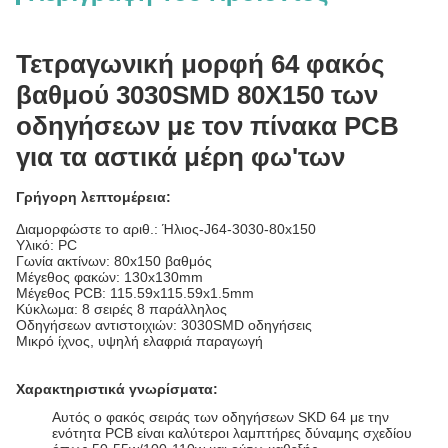
Τετραγωνική μορφή 64 φακός
βαθμού 3030SMD 80X150 των
οδηγήσεων με τον πίνακα PCB
για τα αστικά μέρη φω'των
Γρήγορη λεπτομέρεια:
Διαμορφώστε το αριθ.: Ήλιος-J64-3030-80x150
Υλικό: PC
Γωνία ακτίνων: 80x150 βαθμός
Μέγεθος φακών: 130x130mm
Μέγεθος PCB: 115.59x115.59x1.5mm
Κύκλωμα: 8 σειρές 8 παράλληλος
Οδηγήσεων αντιστοιχιών: 3030SMD οδηγήσεις
Μικρό ίχνος, υψηλή ελαφριά παραγωγή
Χαρακτηριστικά γνωρίσματα:
Αυτός ο φακός σειράς των οδηγήσεων SKD 64 με την
ενότητα PCB είναι καλύτεροι λαμπτήρες δύναμης σχεδίου