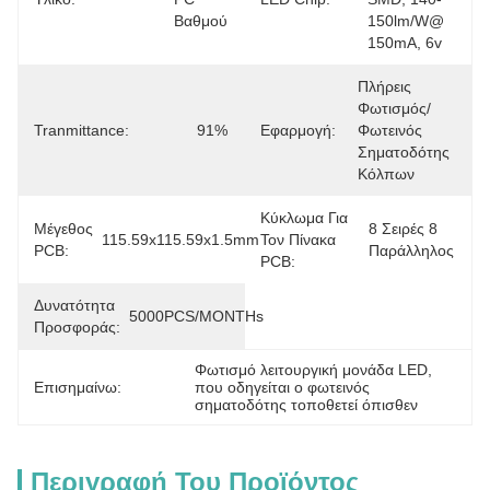
Βαθμού
150lm/w@ 
150mA, 6v
Πλήρεις 
Φωτισμός/
Tranmittance:
91%
Εφαρμογή:
Φωτεινός 
Σηματοδότης 
Κόλπων
Κύκλωμα Για
Μέγεθος
8 Σειρές 8 
115.59x115.59x1.5mm
Τον Πίνακα
PCB:
Παράλληλος
PCB:
Δυνατότητα
5000PCS/MONTHs
Προσφοράς:
Φωτισμό λειτουργική μονάδα LED
, 
Επισημαίνω:
που οδηγείται ο φωτεινός 
σηματοδότης τοποθετεί όπισθεν
Περιγραφή Του Προϊόντος