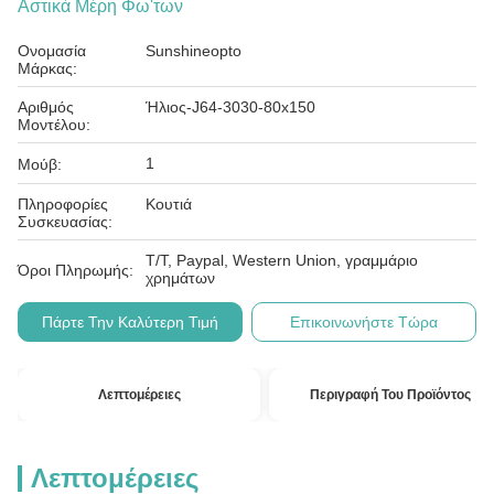
Αστικά Μέρη Φω'των
Ονομασία
Sunshineopto
Μάρκας:
Αριθμός
Ήλιος-J64-3030-80x150
Μοντέλου:
1
Μούβ:
Πληροφορίες
Κουτιά
Συσκευασίας:
T/T, Paypal, Western Union, γραμμάριο
Όροι Πληρωμής:
χρημάτων
Πάρτε Την Καλύτερη Τιμή
Επικοινωνήστε Τώρα
Λεπτομέρειες
Περιγραφή Του Προϊόντος
Λεπτομέρειες