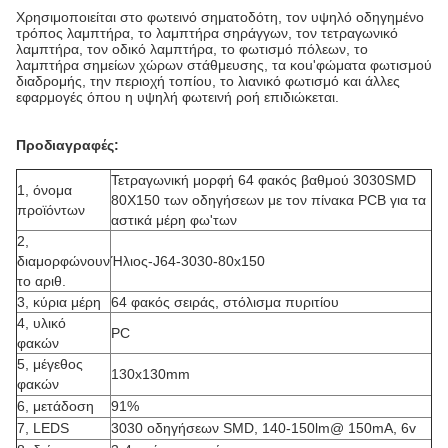
Χρησιμοποιείται στο φωτεινό σηματοδότη, τον υψηλό οδηγημένο
τρόπος λαμπτήρα, το λαμπτήρα σηράγγων, τον τετραγωνικό
λαμπτήρα, τον οδικό λαμπτήρα, το φωτισμό πόλεων, το
λαμπτήρα σημείων χώρων στάθμευσης, τα κοu'φώματα φωτισμού
διαδρομής, την περιοχή τοπίου, το λιανικό φωτισμό και άλλες
εφαρμογές όπου η υψηλή φωτεινή ροή επιδιώκεται.
Προδιαγραφές:
Τετραγωνική μορφή 64 φακός βαθμού 3030SMD
1, όνομα
80X150 των οδηγήσεων με τον πίνακα PCB για τα
προϊόντων
αστικά μέρη φω'των
2,
διαμορφώνουν
Ήλιος-J64-3030-80x150
το αριθ.
3, κύρια μέρη
64 φακός σειράς, στόλισμα πυριτίου
4, υλικό
PC
φακών
5, μέγεθος
130x130mm
φακών
6, μετάδοση
91%
7, LEDS
3030 οδηγήσεων SMD, 140-150lm@ 150mA, 6v