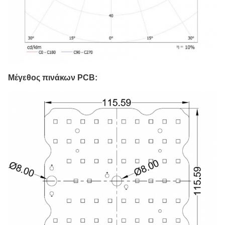
Μέγεθος πινάκων PCB: