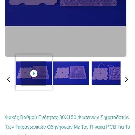
Φακός Βαθμού Ενότητας 80X150 Φωτεινών Σηματοδοτών
Των Τετραγωνικών Οδηγήσεων Με Τον Πίνακα PCB Για Τα