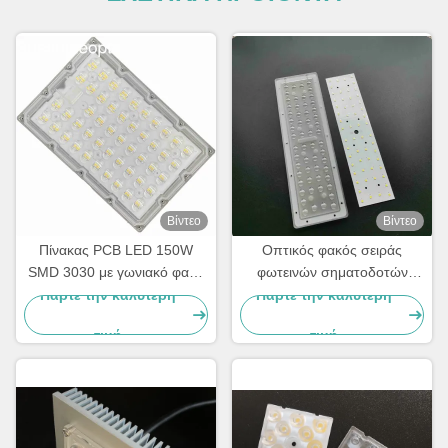
Βίντεο
Βίντεο
Πίνακας PCB LED 150W
Οπτικός φακός σειράς
SMD 3030 με γωνιακό φακό
φωτεινών σηματοδοτών
δέσμης TYPE2-M για μονάδα
ενότητας PCB ενότητας 50W
Πάρτε την καλύτερη
Πάρτε την καλύτερη
φωτός χονδρέμπορος
SMD3030 λαμπτήρων οδών
τιμή
τιμή
PC