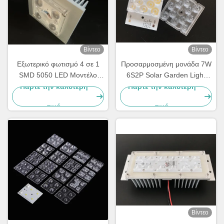
Βίντεο
Βίντεο
Εξωτερικό φωτισμό 4 σε 1
Προσαρμοσμένη μονάδα 7W
SMD 5050 LED Μοντέλο
6S2P Solar Garden Light
10W-15W με 150x75
PCB Board 3030SMD
Πάρτε την καλύτερη
Πάρτε την καλύτερη
βαθμούς φακό Αδιάβροχο
τιμή
τιμή
Βίντεο