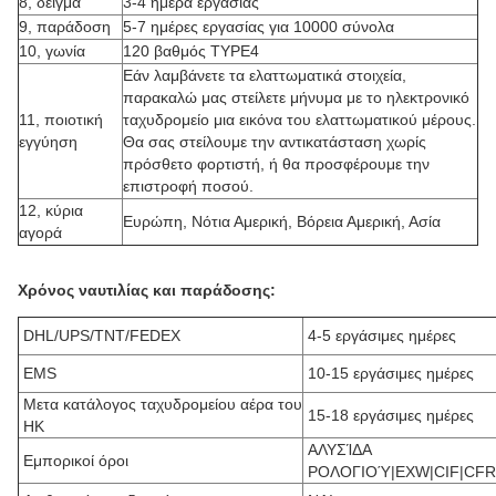
8, δείγμα
3-4 ημέρα εργασίας
9, παράδοση
5-7 ημέρες εργασίας για 10000 σύνολα
10, γωνία
120 βαθμός TYPE4
Εάν λαμβάνετε τα ελαττωματικά στοιχεία,
παρακαλώ μας στείλετε μήνυμα με το ηλεκτρονικό
11, ποιοτική
ταχυδρομείο μια εικόνα του ελαττωματικού μέρους.
εγγύηση
Θα σας στείλουμε την αντικατάσταση χωρίς
πρόσθετο φορτιστή, ή θα προσφέρουμε την
επιστροφή ποσού.
12, κύρια
Ευρώπη, Νότια Αμερική, Βόρεια Αμερική, Ασία
αγορά
Χρόνος ναυτιλίας και παράδοσης:
DHL/UPS/TNT/FEDEX
4-5 εργάσιμες ημέρες
EMS
10-15 εργάσιμες ημέρες
Μετα κατάλογος ταχυδρομείου αέρα του
15-18 εργάσιμες ημέρες
HK
ΑΛΥΣΊΔΑ
Εμπορικοί όροι
ΡΟΛΟΓΙΟΎ|EXW|CIF|CFR