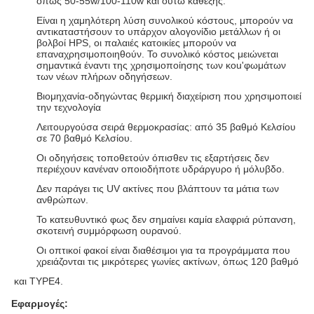
όπως 50-55w/100-110w και ούτω καθεξής.
Είναι η χαμηλότερη λύση συνολικού κόστους, μπορούν να
αντικαταστήσουν το υπάρχον αλογονίδιο μετάλλων ή οι
βολβοί HPS, οι παλαιές κατοικίες μπορούν να
επαναχρησιμοποιηθούν. Το συνολικό κόστος μειώνεται
σημαντικά έναντι της χρησιμοποίησης των κοu'φωμάτων
των νέων πλήρων οδηγήσεων.
Βιομηχανία-οδηγώντας θερμική διαχείριση που χρησιμοποιεί
την τεχνολογία
Λειτουργούσα σειρά θερμοκρασίας: από 35 βαθμό Κελσίου
σε 70 βαθμό Κελσίου.
Οι οδηγήσεις τοποθετούν όπισθεν τις εξαρτήσεις δεν
περιέχουν κανέναν οποιοδήποτε υδράργυρο ή μόλυβδο.
Δεν παράγει τις UV ακτίνες που βλάπτουν τα μάτια των
ανθρώπων.
Το κατευθυντικό φως δεν σημαίνει καμία ελαφριά ρύπανση,
σκοτεινή συμμόρφωση ουρανού.
Οι οπτικοί φακοί είναι διαθέσιμοι για τα προγράμματα που
χρειάζονται τις μικρότερες γωνίες ακτίνων, όπως 120 βαθμό
και TYPE4.
Εφαρμογές: