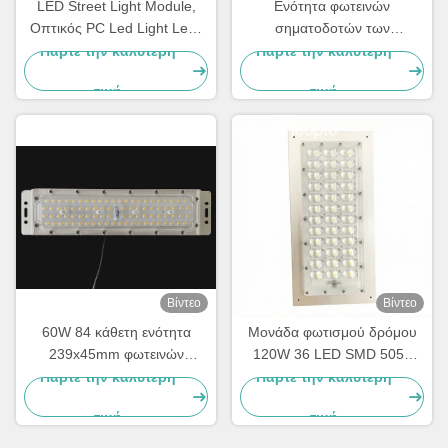
LED Street Light Module,
Ενότητα φωτεινών
Οπτικός PC Led Light Lens
σηματοδοτών των
Για οδικό φωτισμό τύπου II
οδηγήσεων 12LED
Πάρτε την καλύτερη
Πάρτε την καλύτερη
IESNA
5050SMD 20W 30W με
τιμή
τιμή
Heatsink
Βίντεο
Βίντεο
60W 84 κάθετη ενότητα
Μονάδα φωτισμού δρόμου
239x45mm φωτεινών
120W 36 LED SMD 5050
σηματοδοτών σημείων
LED με γωνιακό φακό
Πάρτε την καλύτερη
Πάρτε την καλύτερη
SMD3030
δέσμης τύπου III-M και
τιμή
τιμή
πλακέτα PCB