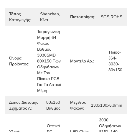
Τόπος
Shenzhen, 
Πιστοποίηση:
SGS,ROHS
Καταγωγής:
Κίνα
Τετραγωνική 
Μορφή 64 
Φακός 
Βαθμού 
Ήλιος-
3030SMD 
Όνομα
J64-
80X150 Των 
Μοντέλο Αρ.:
Προϊόντος:
3030-
Οδηγήσεων 
80x150
Με Τον 
Πίνακα PCB 
Για Τα Αστικά 
Μέρη 
Δοκός Διατομής
80x150 
Μέγεθος
130x130x6.9mm
Σχήματος Λ:
Βαθμός
Φακών:
3030 
Οπτικό 
Οδηγήσεων 
Υλικό:
PC 
LED Chip:
SMD, 140-