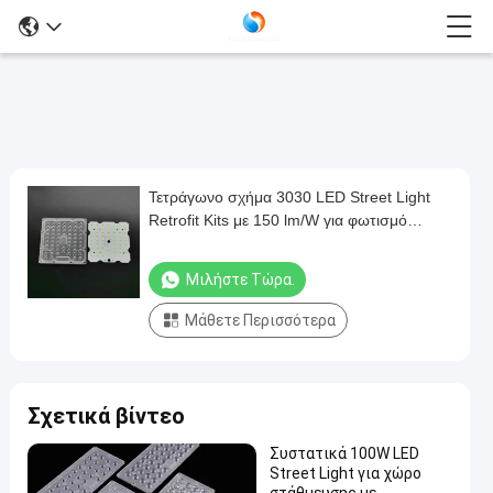
Τετράγωνο σχήμα 3030 LED Street Light
Τετράγωνο
Retrofit Kits με 150 lm/W για φωτισμό
σχήμα
τούνελ 50 W
3030
Μιλήστε Τώρα.
LED
Μάθετε Περισσότερα
Street
Light
Retrofit
Σχετικά βίντεο
Kits
με
Συστατικά 100W LED
Street Light για χώρο
150