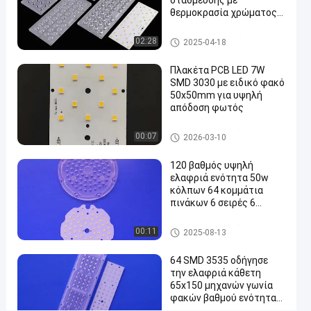
στάθμευσης με
lm/W
θερμοκρασία χρώματος
3000K-6000K
για
Τμήματα φωτεινών σηματο
02:28
2025-04-18
φωτισμό
δοτών οδηγήσεων
τούνελ
Πλακέτα PCB LED 7W
SMD 3030 με ειδικό φακό
50
50x50mm για υψηλή
W
απόδοση φωτός
Ο φωτεινός
Μιλήστε
Ενότητα φωτεινών σηματοδ
σηματοδότης
00:07
2026-03-10
2026-
2814
οτών οδηγήσεων
των οδηγήσεων
τώρα.
τοποθετεί
03-30
απόψεις
Συμμετοχή
120 βαθμός υψηλή
όπισθεν τις
ελαφριά ενότητα 50w
εξαρτήσεις
κόλπων 64 κομμάτια
#
πινάκων 6 σειρές 6
οι
παράλληλα 135-150lm
οδηγημένοι
Ενότητα φωτεινών σηματοδ
00:11
2025-08-13
οτών οδηγήσεων
φωτεινοί
σηματοδότες
64 SMD 3535 οδήγησε
την ελαφριά κάθετη
τοποθετούν
65x150 μηχανών γωνία
όπισθεν
φακών βαθμού ενότητας
#
για τον οδηγημένο οδικό