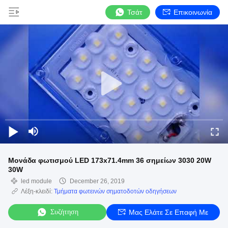
Τσάτ
Επικοινωνία
Μονάδα φωτισμού LED 173x71.4mm 36 σημείων 3030 20W
30W
led module
December 26, 2019
Λέξη-κλειδί:
Τμήματα φωτεινών σηματοδοτών οδηγήσεων
Συζήτηση
Μας Ελάτε Σε Επαφή Με