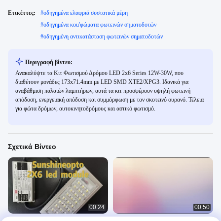
Ετικέττες:
#
οδηγημένα ελαφριά συστατικά μέρη
#
οδηγημένα κοu'φώματα φωτεινών σηματοδοτών
#
οδηγημένη αντικατάσταση φωτεινών σηματοδοτών
Περιγραφή βίντεο:
Ανακαλύψτε τα Κιτ Φωτισμού Δρόμου LED 2x6 Series 12W-30W, που
διαθέτουν μονάδες 173x71.4mm με LED SMD XTE2/XPG3. Ιδανικά για
αναβάθμιση παλαιών λαμπτήρων, αυτά τα κιτ προσφέρουν υψηλή φωτεινή
απόδοση, ενεργειακή απόδοση και συμμόρφωση με τον σκοτεινό ουρανό. Τέλεια
για φώτα δρόμων, αυτοκινητοδρόμους και αστικό φωτισμό.
Σχετικά Βίντεο
00:24
00:50