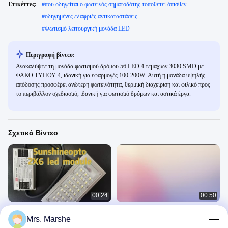
Ετικέττες:
#
που οδηγείται ο φωτεινός σηματοδότης τοποθετεί όπισθεν
#
οδηγημένες ελαφριές αντικαταστάσεις
#
Φωτισμό λειτουργική μονάδα LED
Περιγραφή βίντεο:
Ανακαλύψτε τη μονάδα φωτισμού δρόμου 56 LED 4 τεμαχίων 3030 SMD με
ΦΑΚΟ ΤΥΠΟΥ 4, ιδανική για εφαρμογές 100-200W. Αυτή η μονάδα υψηλής
απόδοσης προσφέρει ανώτερη φωτεινότητα, θερμική διαχείριση και φιλικό προς
το περιβάλλον σχεδιασμό, ιδανική για φωτισμό δρόμων και αστικά έργα.
Σχετικά Βίντεο
00:24
00:50
173mm Οθόνη 20W 25W 30W
160lm 150mA LED Street Light
Mrs. Marshe
12Leds SMD5050 LED φωτεινή
Retrofit Kits 100W SMD3030 Μαρί