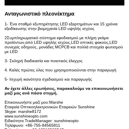
Ανταγωνιστικό πλεονέκτημα
1- Ένα σταθμό εξυπηρέτησης LED εξαρτημάτων και 15 χρόνια
εξειδίκευσης στην βιομηχανία LED υψηλής ισχύος
2Συμπληρωματικό σύστημα εφοδιασμού με πλήρη γκάμα
προϊόντων,από LED υψηλής ισχύος,LED οπτικές φακούς,LED
συνεχείς οδηγούς, μονάδες MCPCB και πολλά στοιχεία φωτισμού
με LED
3- Σκληρή διαδικασία και ποιοτικός έλεγχος
4. Καλές πρώτες ύλες που χρησιμοποιούνται στην παραγωγή
5- Ισχυρή ικανότητα σχεδιασμού και παραγωγής
Αν έχετε άλλες ερωτήσεις, παρακαλούμε να επικοινωνήσετε
μαζί μας ανά πάσα στιγμή.
Επικοινωνήστε μαζί μου:Marshe
Εταιρεία Οπτικοηλεκτρονικών Εταιρειών Sunshine
Skype: marshe8172
www.sunshineopto.com
Ειδικότητα TradeManager: sunshineopto
Τηλέφωνο: +86-755-84565811