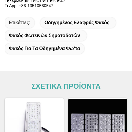
Τηλεφώνημα: +86-13510560547
Τι App: +86-13510560547
Ετικέττες:
Οδηγημένος Ελαφρύς Φακός
Φακός Φωτεινών Σηματοδοτών
Φακός Για Τα Οδηγημένα Φω'τα
ΣΧΕΤΙΚΑ ΠΡΟΪΟΝΤΑ