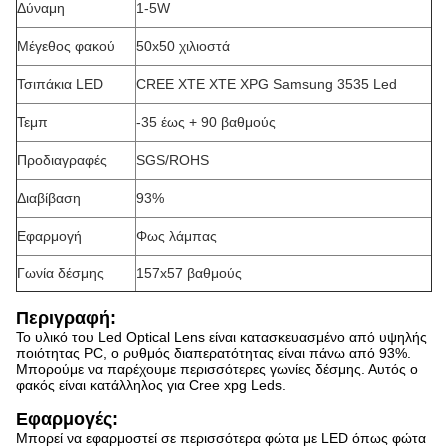
Δύναμη
1-5W
Μέγεθος φακού
50x50 χιλιοστά
Τσιπάκια LED
CREE XTE XTE XPG Samsung 3535 Led
Τεμπ
-35 έως + 90 βαθμούς
Προδιαγραφές
SGS/ROHS
Διαβίβαση
93%
Εφαρμογή
Φως λάμπας
Γωνία δέσμης
157x57 βαθμούς
Περιγραφή:
Το υλικό του Led Optical Lens είναι κατασκευασμένο από υψηλής
ποιότητας PC, ο ρυθμός διαπερατότητας είναι πάνω από 93%.
Μπορούμε να παρέχουμε περισσότερες γωνίες δέσμης. Αυτός ο
φακός είναι κατάλληλος για Cree xpg Leds.
Εφαρμογές:
Μπορεί να εφαρμοστεί σε περισσότερα φώτα με LED όπως φώτα