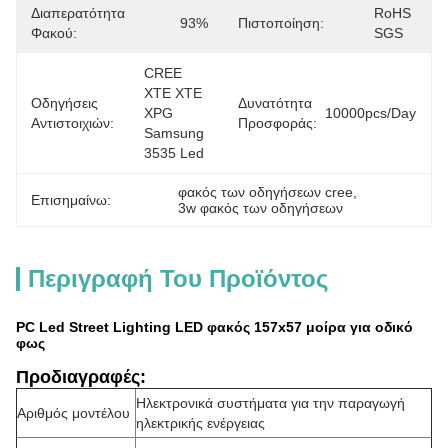
Διαπερατότητα
RoHS 
93%
Πιστοποίηση:
Φακού:
SGS
CREE 
XTE XTE 
Οδηγήσεις
Δυνατότητα
XPG 
10000pcs/day
Αντιστοιχιών:
Προσφοράς:
Samsung 
3535 Led
φακός των οδηγήσεων cree
, 
Επισημαίνω:
3w φακός των οδηγήσεων
Περιγραφή Του Προϊόντος
PC Led Street Lighting LED φακός 157x57 μοίρα για οδικό
φως
Προδιαγραφές:
Ηλεκτρονικά συστήματα για την παραγωγή
Αριθμός μοντέλου
ηλεκτρικής ενέργειας