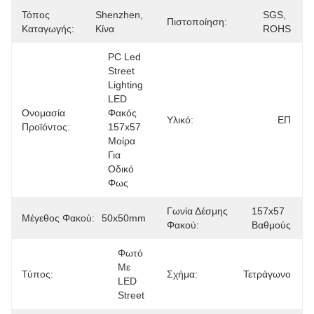
Τόπος
Shenzhen, 
SGS, 
Πιστοποίηση:
Καταγωγής:
Κίνα
ROHS
PC Led 
Street 
Lighting 
LED 
Ονομασία
Φακός 
Υλικό:
ΕΠ
Προϊόντος:
157x57 
Μοίρα 
Για 
Οδικό 
Φως
Γωνία Δέσμης
157x57 
Μέγεθος Φακού:
50x50mm
Φακού:
Βαθμούς
Φωτό 
Με 
Τύπος:
Σχήμα:
Τετράγωνο
LED 
Street