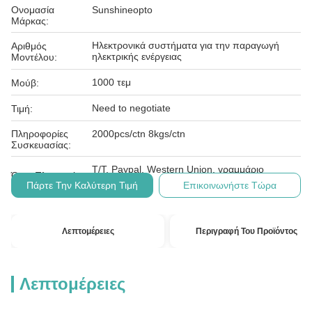
Ονομασία
Sunshineopto
Μάρκας:
Ηλεκτρονικά συστήματα για την παραγωγή
Αριθμός
ηλεκτρικής ενέργειας
Μοντέλου:
1000 τεμ
Μούβ:
Need to negotiate
Τιμή:
Πληροφορίες
2000pcs/ctn 8kgs/ctn
Συσκευασίας:
T/T, Paypal, Western Union, γραμμάριο
Όροι Πληρωμής:
χρημάτων
Πάρτε Την Καλύτερη Τιμή
Επικοινωνήστε Τώρα
Λεπτομέρειες
Περιγραφή Του Προϊόντος
Λεπτομέρειες