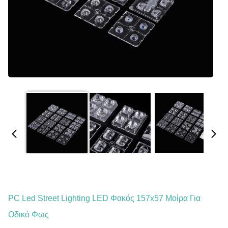
PC Led Street Lighting LED Φακός 157x57 Μοίρα Για
Οδικό Φως