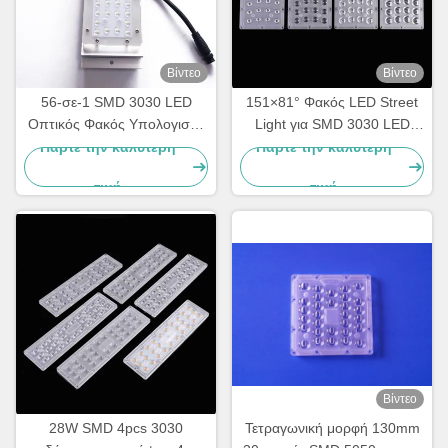
Βίντεο
Βίντεο
56-σε-1 SMD 3030 LED
151×81° Φακός LED Street
Οπτικός Φακός Υπολογιστή
Light για SMD 3030 LED
για Φωτισμό Δρόμων,
High Transmittance
Πάρτε την καλύτερη
Πάρτε την καλύτερη
Αυτοκινητοδρόμων και
Roadway Lighting Optics
τιμή
τιμή
Περιοχών
Κατασκευαστής
Βίντεο
28W SMD 4pcs 3030
Τετραγωνική μορφή 130mm