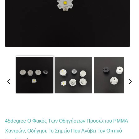
45degree Ο Φακός Των Οδηγήσεων Προσώπου PMMA
Χαντρών, Οδήγησε Το Σημείο Που Ανάβει Τον Οπτικό