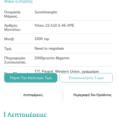
Φακό Εστίασης
Ονομασία
Sunshineopto
Μάρκας:
Αριθμός
Ήλιος-22-h10.5-45-XPE
Μοντέλου:
1000 τεμ
Μούβ:
Need to negotiate
Τιμή:
Πληροφορίες
2000pcs/ctn 8kgs/ctn
Συσκευασίας:
T/T, Paypal, Western Union, γραμμάριο
Όροι Πληρωμής:
χρημάτων
Πάρτε Την Καλύτερη Τιμή
Επικοινωνήστε Τώρα
Λεπτομέρειες
Περιγραφή Του Προϊόντος
Λεπτομέρειες