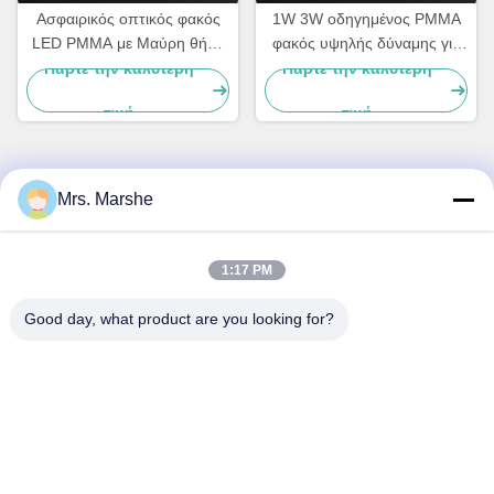
Ασφαιρικός οπτικός φακός
1W 3W οδηγημένος PMMA
LED PMMA με Μαύρη θήκη
φακός υψηλής δύναμης για
για Spot Light LED | Γωνία
το ασφαιρικό οδηγημένο
Πάρτε την καλύτερη
Πάρτε την καλύτερη
δέσμης 60 μοιρών
συμπυκνωτής επίκεντρο
τιμή
τιμή
Mrs. Marshe
Γρήγορη επικοινωνία
Διεύθυνση
1:17 PM
Room7E, εμποδίστε το Α, κτήριο Binfen Shiji, δρόμος
Good day, what product are you looking for?
Longxiang, περιοχή Longgang, Shenzhen, Κίνα 518172
Τηλ.
86--13510560547
Ηλεκτρονικό
sales@sunshineopto.com