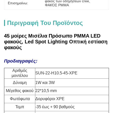
φακός των οδηγήσεων cree
, 
Επισημαίνω:
ΦΑΚΌΣ PMMA
Περιγραφή Του Προϊόντος
45 μοίρες Μισέλια Πρόσωπο PMMA LED
φακούς, Led Spot Lighting Οπτική εστίαση
φακούς
Προδιαγραφές:
Αριθμός
SUN-22-H10.5-45-XPE
μοντέλου
Δύναμη
1W και 3W
Μέγεθος φακού
22*10,5 mm
Φωτόφωτα
Δορυφόροι XPE
Τεμπ
-35 έως + 90 βαθμούς