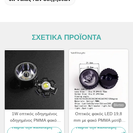
ΣΧΕΤΙΚΑ ΠΡΟΪΟΝΤΑ
Βίντεο
1W οπτικός οδηγημένος
Οπτικός φακός LED 19,8
οδηγημένος PMMA φακός
mm με φακό PMMA μοτίβο
φακών επικέντρων με τη
δέσμης 15x45 μοιρών για
Πάρτε την καλύτερη
Πάρτε την καλύτερη