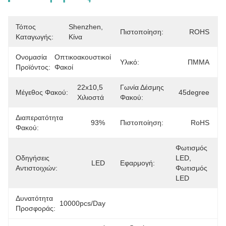
Τόπος
Shenzhen, 
Πιστοποίηση:
ROHS
Καταγωγής:
Κίνα
Ονομασία
Οπτικοακουστικοί 
Υλικό:
ΠΜΜΑ
Προϊόντος:
Φακοί
22x10,5 
Γωνία Δέσμης
Μέγεθος Φακού:
45degree
Χιλιοστά
Φακού:
Διαπερατότητα
93%
Πιστοποίηση:
RoHS
Φακού:
Φωτισμός 
Οδηγήσεις
LED, 
LED
Εφαρμογή:
Αντιστοιχιών:
Φωτισμός 
LED
Δυνατότητα
10000pcs/day
Προσφοράς: