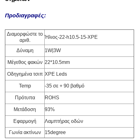
Προδιαγραφές:
Διαμορφώστε το
Ήλιος-22-h10.5-15-XPE
αριθ.
Δύναμη
1W|3W
Μέγεθος φακών
22*10.5mm
Οδηγημένα τσιπ
XPE Leds
Temp
-35 σε + 90 βαθμό
Πρότυπα
ROHS
Μετάδοση
93%
Εφαρμογή
Λαμπτήρας οδών
Γωνία ακτίνων
15degree