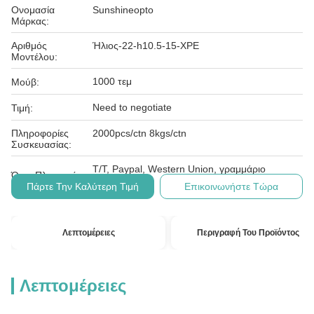
Ονομασία
Sunshineopto
Μάρκας:
Αριθμός
Ήλιος-22-h10.5-15-XPE
Μοντέλου:
1000 τεμ
Μούβ:
Need to negotiate
Τιμή:
Πληροφορίες
2000pcs/ctn 8kgs/ctn
Συσκευασίας:
T/T, Paypal, Western Union, γραμμάριο
Όροι Πληρωμής:
χρημάτων
Πάρτε Την Καλύτερη Τιμή
Επικοινωνήστε Τώρα
Λεπτομέρειες
Περιγραφή Του Προϊόντος
Λεπτομέρειες