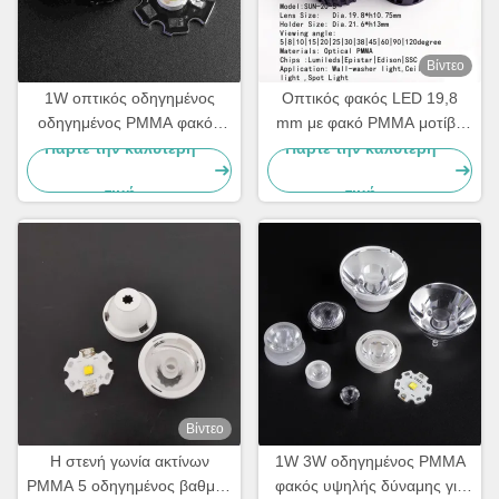
Βίντεο
1W οπτικός οδηγημένος
Οπτικός φακός LED 19,8
οδηγημένος PMMA φακός
mm με φακό PMMA μοτίβο
φακών επικέντρων με τη
δέσμης 15x45 μοιρών για
Πάρτε την καλύτερη
Πάρτε την καλύτερη
μικρή επιφάνεια χαντρών
φώτα έκτακτης ανάγκης,
τιμή
τιμή
φάρου και φώτα που
αναβοσβήνουν
Βίντεο
Η στενή γωνία ακτίνων
1W 3W οδηγημένος PMMA
PMMA 5 οδηγημένος βαθμός
φακός υψηλής δύναμης για