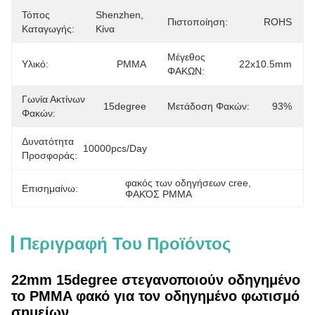
Τόπος
Shenzhen, 
Πιστοποίηση:
ROHS
Καταγωγής:
Κίνα
Μέγεθος
Υλικό:
PMMA
22x10.5mm
ΦΑΚΩΝ:
Γωνία Ακτίνων
15degree
Μετάδοση Φακών:
93%
Φακών:
Δυνατότητα
10000pcs/day
Προσφοράς:
φακός των οδηγήσεων cree
, 
Επισημαίνω:
ΦΑΚΌΣ PMMA
Περιγραφή Του Προϊόντος
22mm 15degree στεγανοποιούν οδηγημένο
το PMMA φακό για τον οδηγημένο φωτισμό
σημείων