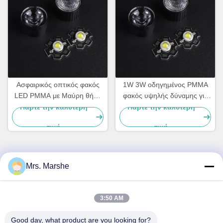
Ασφαιρικός οπτικός φακός
1W 3W οδηγημένος PMMA
LED PMMA με Μαύρη θήκη
φακός υψηλής δύναμης για
για Spot Light LED | Γωνία
το ασφαιρικό οδηγημένο
Πάρτε την καλύτερη
Πάρτε την καλύτερη
δέσμης 60 μοιρών
συμπυκνωτής επίκεντρο
τιμή
τιμή
Mrs. Marshe
Γρήγορη επικοινωνία
Διεύθυνση
3:50 AM
Room7E, εμποδίστε το Α, κτήριο Binfen Shiji, δρόμος
Good day, what product are you looking for?
Longxiang, περιοχή Longgang, Shenzhen, Κίνα 518172