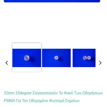
22mm 15degree Στεγανοποιούν Το Φακό Των Οδηγήσεων
PMMA Για Τον Οδηγημένο Φωτισμό Σημείων