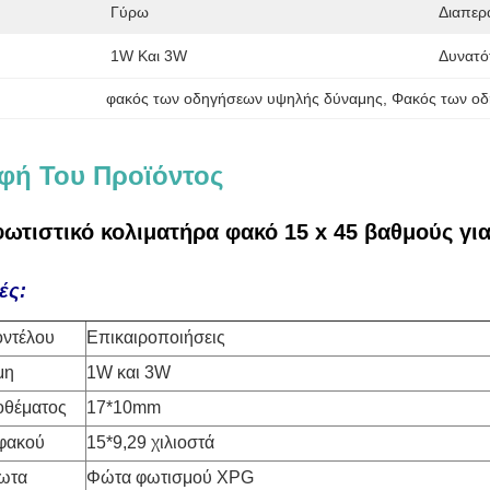
Γύρω
Διαπερ
1W Και 3W
Δυνατό
φακός των οδηγήσεων υψηλής δύναμης
, 
Φακός των ο
φή Του Προϊόντος
ωτιστικό κολιματήρα φακό 15 x 45 βαθμούς γι
ές:
οντέλου
Επικαιροποιήσεις
μη
1W και 3W
οθέματος
17*10mm
φακού
15*9,29 χιλιοστά
ωτα
Φώτα φωτισμού XPG