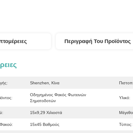
πτομέρειες
Περιγραφή Του Προϊόντος
ρειες
γής:
Shenzhen, Κίνα
Πιστοπ
Οδηγημένος Φακός Φωτεινών 
όντος:
Υλικό:
Σηματοδοτών
ύ:
15x9,29 Χιλιοστά
Μέγεθο
 Φακού:
15x45 Βαθμούς
Τύπος: