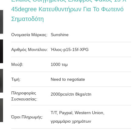
45degree Κατευθυντήρων Για Το Φωτεινό
Σηματοδότη
Ονομασία Μάρκας:
Sunshine
Αριθμός Μοντέλου:
Ήλιος-p15-15f-XPG
Μούβ:
1000 τεμ
Τιμή:
Need to negotiate
Πληροφορίες
2000pcs/ctn 8kgs/ctn
Συσκευασίας:
T/T, Paypal, Western Union,
Όροι Πληρωμής:
γραμμάριο χρημάτων