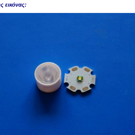
ς εικόνας: