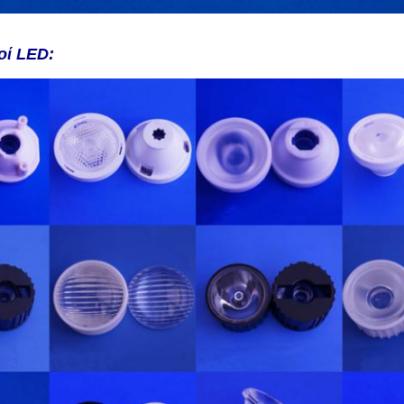
οί LED: