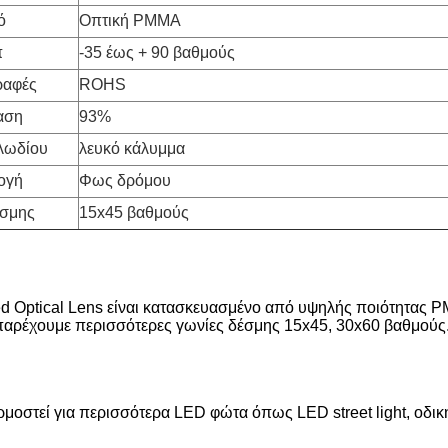
ό
Οπτική PMMA
π
-35 έως + 90 βαθμούς
ραφές
ROHS
αση
93%
λωδίου
λευκό κάλυμμα
ογή
Φως δρόμου
έσμης
15x45 βαθμούς
ed Optical Lens είναι κατασκευασμένο από υψηλής ποιότητας 
αρέχουμε περισσότερες γωνίες δέσμης 15x45, 30x60 βαθμούς. 
μοστεί για περισσότερα LED φώτα όπως LED street light, οδικ