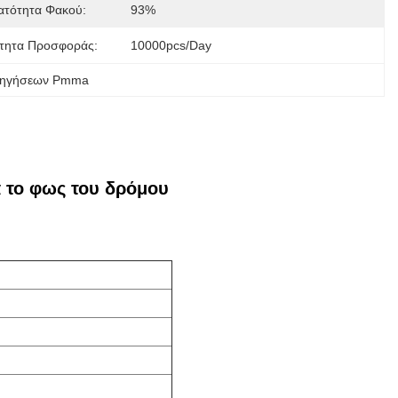
ατότητα Φακού:
93%
τητα Προσφοράς:
10000pcs/day
δηγήσεων Pmma
α το φως του δρόμου