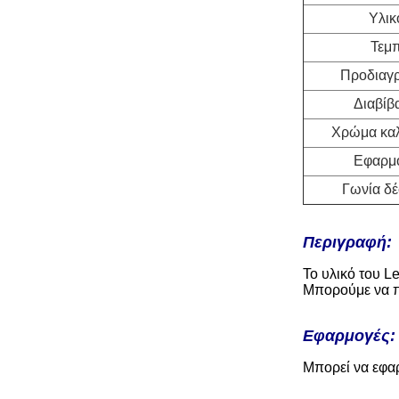
Υλικ
Τεμ
Προδιαγ
Διαβίβ
Χρώμα κα
Εφαρμ
Γωνία δ
Περιγραφή:
Το υλικό του L
Μπορούμε να π
Εφαρμογές:
Μπορεί να εφαρ