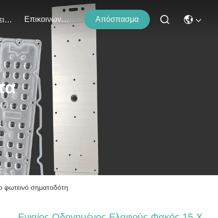
Επικοινωνήστε Μαζί Μας
Απόσπασμα
Εκδηλώσεις
τα
το φωτεινό σηματοδότη
Ενιαίος Οδηγημένος Ελαφρύς Φακός 15 Χ