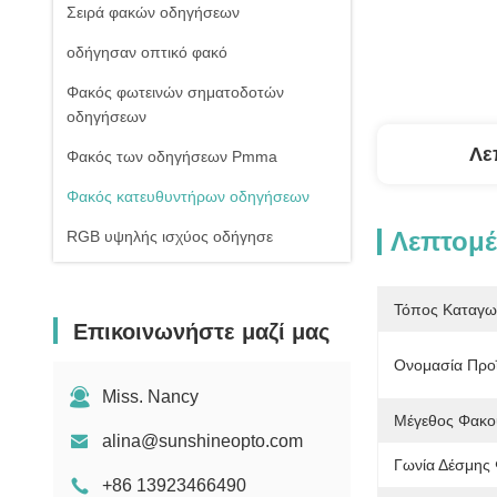
Σειρά φακών οδηγήσεων
οδήγησαν οπτικό φακό
Φακός φωτεινών σηματοδοτών
οδηγήσεων
Λε
Φακός των οδηγήσεων Pmma
Φακός κατευθυντήρων οδηγήσεων
Λεπτομέ
RGB υψηλής ισχύος οδήγησε
1W υψηλής ισχύος οδήγησε
Τόπος Καταγω
Οδηγήσεις ΣΠΑΔΙΚΩΝ υψηλής
Επικοινωνήστε μαζί μας
δύναμης
Ονομασία Προϊ
Φακός γυαλιού οδηγήσεων
Miss. Nancy
Μέγεθος Φακο
alina@sunshineopto.com
Γωνία Δέσμης
+86 13923466490