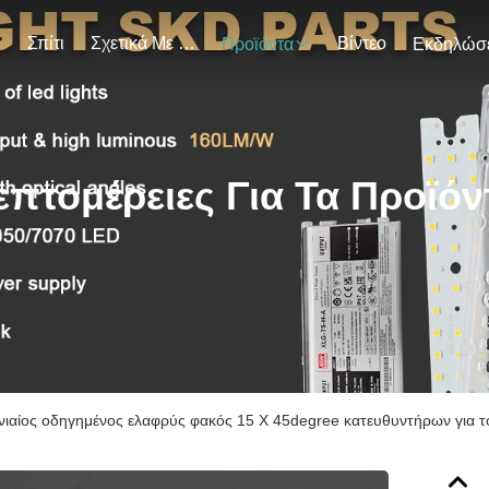
Σπίτι
Σχετικά Με Εμάς
Βίντεο
Προϊόντα
επτομέρειες Για Τα Προϊόν
νιαίος οδηγημένος ελαφρύς φακός 15 Χ 45degree κατευθυντήρων για 