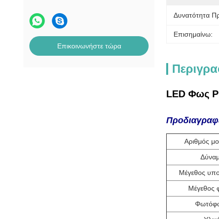
Δυνατότητα Π
Επισημαίνω:
Επικοινωνήστε τώρα
Περιγρα
LED Φως P
Προδιαγραφ
Αριθμός μο
Δύνα
Μέγεθος υπ
Μέγεθος 
Φωτόφ