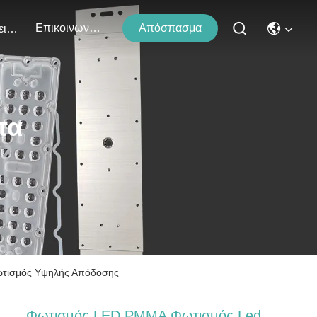
Επικοινωνήστε Μαζί Μας
Απόσπασμα
Εκδηλώσεις
τα
ωτισμός Υψηλής Απόδοσης
Φωτισμός LED PMMA Φωτισμός Led,