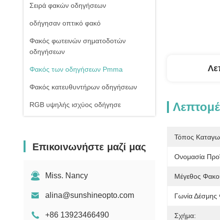
Σειρά φακών οδηγήσεων
οδήγησαν οπτικό φακό
Φακός φωτεινών σηματοδοτών
οδηγήσεων
Λε
Φακός των οδηγήσεων Pmma
Φακός κατευθυντήρων οδηγήσεων
Λεπτομέ
RGB υψηλής ισχύος οδήγησε
1W υψηλής ισχύος οδήγησε
Τόπος Καταγω
Οδηγήσεις ΣΠΑΔΙΚΩΝ υψηλής
Επικοινωνήστε μαζί μας
δύναμης
Ονομασία Προϊ
Φακός γυαλιού οδηγήσεων
Miss. Nancy
Μέγεθος Φακο
alina@sunshineopto.com
Γωνία Δέσμης
+86 13923466490
Σχήμα: