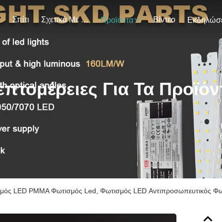
Σπίτι
Σχετικά Με Εμάς
Βίντεο
Προϊόντα
επτομέρειες Για Τα Προϊόν
μός LED PMMA Φωτισμός Led, Φωτισμός LED Αντιπροσωπευτικός Φ