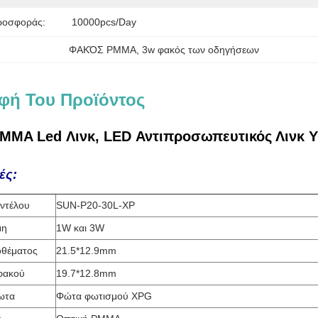
ροσφοράς:
10000pcs/day
ΦΑΚΌΣ PMMA
, 
3w φακός των οδηγήσεων
φή Του Προϊόντος
MMA Led Λινκ, LED Αντιπροσωπευτικός Λινκ 
ές:
ντέλου
SUN-P20-30L-XP
μη
1W και 3W
οθέματος
21.5*12.9mm
φακού
19.7*12.8mm
ωτα
Φώτα φωτισμού XPG