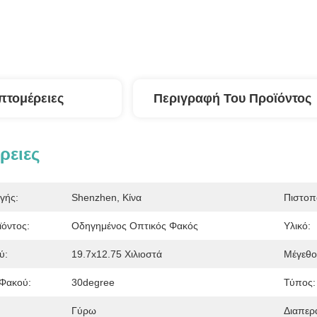
πτομέρειες
Περιγραφή Του Προϊόντος
ρειες
γής:
Shenzhen, Κίνα
Πιστοπ
όντος:
Οδηγημένος Οπτικός Φακός
Υλικό:
ύ:
19.7x12.75 Χιλιοστά
Μέγεθο
 Φακού:
30degree
Τύπος:
Γύρω
Διαπερ