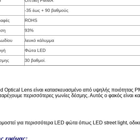
ό
Οπτική PMMA
π
-35 έως + 90 βαθμούς
ραφές
ROHS
αση
93%
λωδίου
λευκό κάλυμμα
ογή
Φώτα LED
σμης
30 βαθμοί.
ed Optical Lens είναι κατασκευασμένο από υψηλής ποιότητας 
ρέχουμε περισσότερες γωνίες δέσμης. Αυτός ο φακός είναι κα
μοστεί για περισσότερα LED φώτα όπως LED street light, οδικ
ς εικόνας: