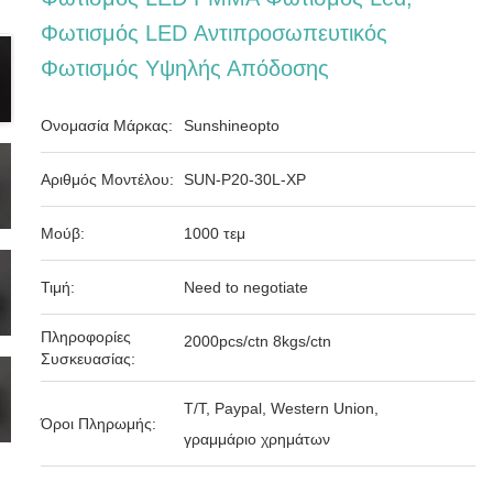
Φωτισμός LED Αντιπροσωπευτικός
Φωτισμός Υψηλής Απόδοσης
Ονομασία Μάρκας:
Sunshineopto
Αριθμός Μοντέλου:
SUN-P20-30L-XP
Μούβ:
1000 τεμ
Τιμή:
Need to negotiate
Πληροφορίες
2000pcs/ctn 8kgs/ctn
Συσκευασίας:
T/T, Paypal, Western Union,
Όροι Πληρωμής:
γραμμάριο χρημάτων