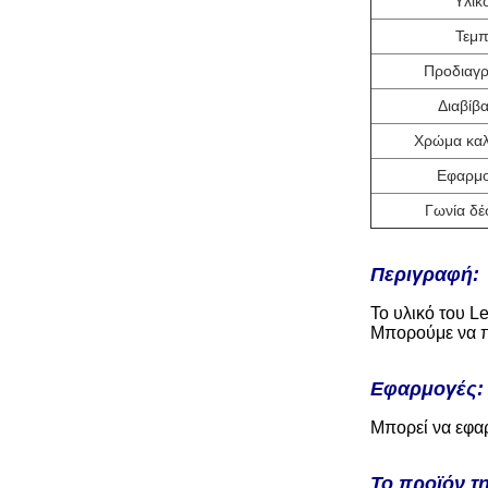
Υλικ
Τεμ
Προδιαγ
Διαβίβ
Χρώμα κα
Εφαρμ
Γωνία δέ
Περιγραφή:
Το υλικό του L
Μπορούμε να πα
Εφαρμογές:
Μπορεί να εφαρ
Το προϊόν τη