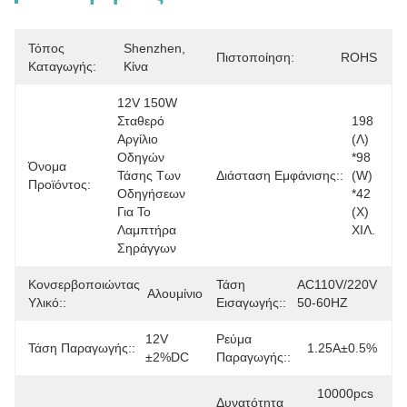
Τόπος
Shenzhen, 
Πιστοποίηση:
ROHS
Καταγωγής:
Κίνα
12V 150W 
Σταθερό 
198 
Αργίλιο 
(Λ) 
Οδηγών 
*98 
Όνομα
Τάσης Των 
Διάσταση Εμφάνισης::
(W) 
Προϊόντος:
Οδηγήσεων 
*42 
Για Το 
(Χ) 
Λαμπτήρα 
ΧΙΛ.
Σηράγγων
Κονσερβοποιώντας
Τάση
AC110V/220V 
Αλουμίνιο
Υλικό::
Εισαγωγής::
50-60HZ
12V 
Ρεύμα
Τάση Παραγωγής::
1.25A±0.5%
±2%DC
Παραγωγής::
10000pcs 
Δυνατότητα