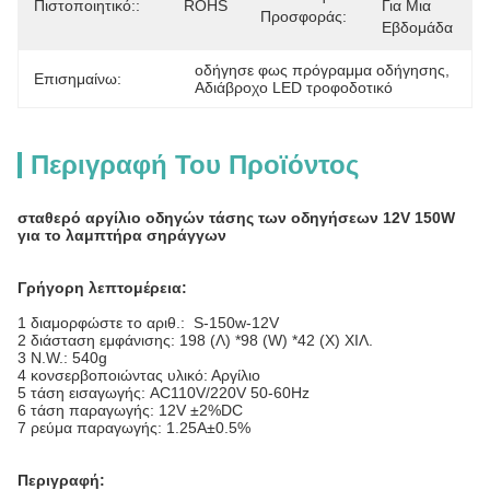
Πιστοποιητικό::
ROHS
Για Μια 
Προσφοράς:
Εβδομάδα
οδήγησε φως πρόγραμμα οδήγησης
, 
Επισημαίνω:
Αδιάβροχο LED τροφοδοτικό
Περιγραφή Του Προϊόντος
σταθερό αργίλιο οδηγών τάσης των οδηγήσεων 12V 150W
για το λαμπτήρα σηράγγων
Γρήγορη λεπτομέρεια:
1 διαμορφώστε το αριθ.: S-150w-12V
2 διάσταση εμφάνισης: 198 (Λ) *98 (W) *42 (Χ) ΧΙΛ.
3 N.W.: 540g
4 κονσερβοποιώντας υλικό: Αργίλιο
5 τάση εισαγωγής: AC110V/220V 50-60Hz
6 τάση παραγωγής: 12V ±2%DC
7 ρεύμα παραγωγής: 1.25A±0.5%
Περιγραφή: