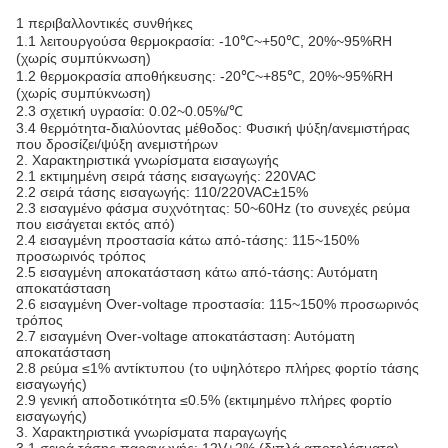
1 περιβαλλοντικές συνθήκες
1.1 λειτουργούσα θερμοκρασία: -10℃~+50℃, 20%~95%RH
(χωρίς συμπύκνωση)
1.2 θερμοκρασία αποθήκευσης: -20℃~+85℃, 20%~95%RH
(χωρίς συμπύκνωση)
2.3 σχετική υγρασία: 0.02~0.05%/℃
3.4 θερμότητα-διαλύοντας μέθοδος: Φυσική ψύξη/ανεμιστήρας
που δροσίζει/ψύξη ανεμιστήρων
2.
Χαρακτηριστικά γνωρίσματα εισαγωγής
2.1 εκτιμημένη σειρά τάσης εισαγωγής: 220VAC
2.2 σειρά τάσης εισαγωγής: 110/220VAC±15%
2.3 εισαγμένο φάσμα συχνότητας: 50~60Hz (το συνεχές ρεύμα
που εισάγεται εκτός από)
2.4 εισαγμένη προστασία κάτω από-τάσης: 115~150%
προσωρινός τρόπος
2.5 εισαγμένη αποκατάσταση κάτω από-τάσης: Αυτόματη
αποκατάσταση
2.6 εισαγμένη Over-voltage προστασία: 115~150% προσωρινός
τρόπος
2.7 εισαγμένη Over-voltage αποκατάσταση: Αυτόματη
αποκατάσταση
2.8 ρεύμα ≤1% αντίκτυπου (το υψηλότερο πλήρες φορτίο τάσης
εισαγωγής)
2.9 γενική αποδοτικότητα ≤0.5% (εκτιμημένο πλήρες φορτίο
εισαγωγής)
3.
Χαρακτηριστικά γνωρίσματα παραγωγής