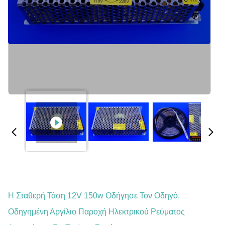
Η Σταθερή Τάση 12V 150w Οδήγησε Τον Οδηγό,
Οδηγημένη Αργίλιο Παροχή Ηλεκτρικού Ρεύματος