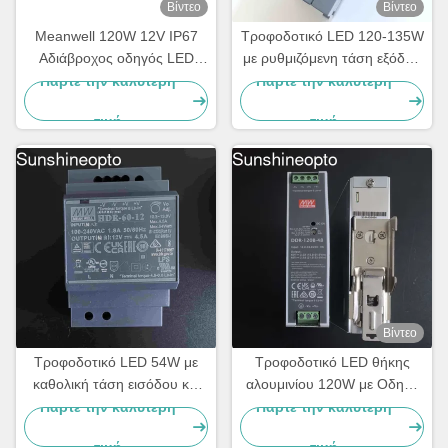
Βίντεο
Βίντεο
Meanwell 120W 12V IP67
Τροφοδοτικό LED 120-135W
Αδιάβροχος οδηγός LED
με ρυθμιζόμενη τάση εξόδου
Ηλεκτρική τροφοδοσία
DC και δυνατότητα
Πάρτε την καλύτερη
Πάρτε την καλύτερη
σταθερής τάσης
τοποθέτησης σε ράγα DIN
τιμή
τιμή
Βίντεο
Τροφοδοτικό LED 54W με
Τροφοδοτικό LED θήκης
καθολική τάση εισόδου και
αλουμινίου 120W με Οδηγό
πιστοποιημένη συμμόρφωση
LED σταθερής τάσης εξόδου
Πάρτε την καλύτερη
Πάρτε την καλύτερη
με την ασφάλεια για
48V
τιμή
τιμή