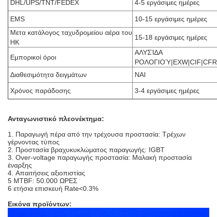
DHL/UPS/TNT/FEDEX
4-5 εργάσιμες ημέρες
EMS
10-15 εργάσιμες ημέρες
Μετα κατάλογος ταχυδρομείου αέρα του
15-18 εργάσιμες ημέρες
HK
ΑΛΥΣΊΔΑ
Εμπορικοί όροι
ΡΟΛΟΓΙΟΎ|EXW|CIF|CFR
Διαθεσιμότητα δειγμάτων
ΝΑΙ
Χρόνος παράδοσης
3-4 εργάσιμες ημέρες
Ανταγωνιστικό πλεονέκτημα:
1. Παραγωγή πέρα από την τρέχουσα προστασία: Τρέχων
γέρνοντας τύπος
2.
Προστασία βραχυκυκλώματος παραγωγής: IGBT
3.
Over-voltage παραγωγής προστασία: Μαλακή προστασία
έναρξης
4.
Απαιτήσεις αξιοπιστίας
5 MTBF: 50.000 ΩΡΕΣ
6 ετήσια επισκευή Rate<0.3%
Εικόνα προϊόντων: