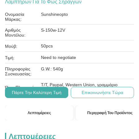
Λαμπτήρων Για Το Φως Σηράγγων
Ονομασία
Sunshineopto
Μάρκας:
Αριθμός
S-150w-12V
Μοντέλου:
50pcs
Μούβ:
Need to negotiate
Τιμή:
Πληροφορίες
G.W.: 540g
Συσκευασίας:
T/T, Paypal, Western Union, γραμμάριο
Όροι Πληρωμής:
χρημάτων
Πάρτε Την Καλύτερη Τιμή
Επικοινωνήστε Τώρα
Λεπτομέρειες
Περιγραφή Του Προϊόντος
Λεπτομέρειες