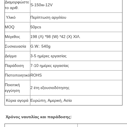
Διαμορφώστε
S-150w-12V
το αριθ.
Υλικό
Περίπτωση αργιλίου
MOQ
50pcs
Μέγεθος
198 (Λ) *98 (W) *42 (Χ) ΧΙΛ.
Συσκευασία
G.W.: 540g
Δείγμα
3-5 ημέρες εργασίας
Παράδοση
7-10 ημέρες εργασίας
Πιστοποιητικό
ROHS
Ποιοτική
2 έτη εξουσιοδότησης
εγγύηση
Κύρια αγορά
Ευρώπη, Αμερική, Ασία
Χρόνος ναυτιλίας και παράδοσης: