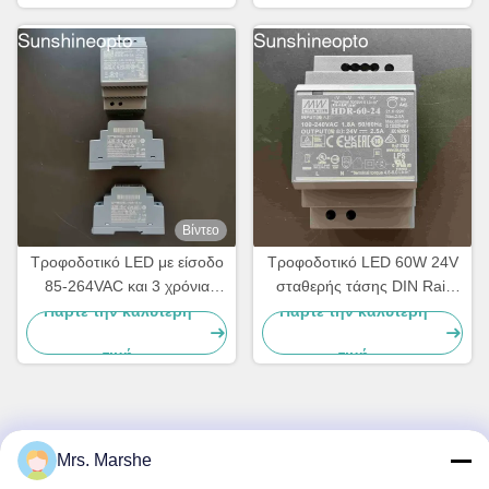
συστήματα φωτισμού LED
Βίντεο
Τροφοδοτικό LED με είσοδο
Τροφοδοτικό LED 60W 24V
85-264VAC και 3 χρόνια
σταθερής τάσης DIN Rail
εγγύηση για φωτισμό
που τοποθετείται για οικιακό
Πάρτε την καλύτερη
Πάρτε την καλύτερη
και βιομηχανικό φωτισμό
τιμή
τιμή
Γρήγορη επικοινωνία
Mrs. Marshe