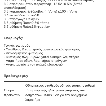
3.1 σειρά τάσης παραγωγής: 12V±2% (διπλά αποτελέσματα)
3.2 σειρά ρευμάτων παραγωγής: 12.5A±0.5% (διπλά
αποτελέσματα)
3.3 κυματισμός & θόρυβος (mVp-π) ≤100 mVp-π
3.4 κα ανόδου Time≤50
3.5 παραγωγή Delay≤S
3.6 ρύθμιση Rate≤0.5% τάσης
3.7 ρύθμιση Rate≤1% φορτίων
Εφαρμογές:
Γενικός φωτισμός
-
Υπαίθριος & εσωτερικός αρχιτεκτονικός φωτισμός
-
Διακοσμητικός φωτισμός
-
Φωτισμός πλημμυρών, χυτοί ελαφριοί λαμπτήρες
-
Λαμπτήρας οδών, λαμπτήρας σηράγγων
-
Αντικαταστήστε τον παλαιό εξοπλισμό
Προδιαγραφές:
Οδηγημένος σταθερός οδηγός τάσης, σταθερή
Όνομα
τάση παροχής ηλεκτρικού ρεύματος των
προϊόντων
οδηγήσεων 150W 12V για τον οδηγημένο
λαμπτήρα