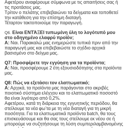
Αφετέρου αναφέρουμε σύμφωνα με τις απαιτήσεις σας ή
τις προτάσεις μας.
Τρίτον ο πελάτης επιβεβαιώνει τα δείγματα και τοποθετεί
την κατάθεση για την επίσημη διαταγή.
Τέταρτον τακτοποιούμε την παραγωγή.
Είναι ΕΝΤΆΞΕΙ τυπωμένη ύλη το λογότυπό μου
Q6.
στο οδηγημένο ελαφρύ προϊόν;
Α:
Ναι. Παρακαλώ μας ενημερώστε τυπικά πριν από την
παραγωγή μας και επιβεβαιώστε το σχέδιο αρχικά
βασισμένο στο δείγμα μας.
Q7: Προσφέρετε την εγγύηση για τα προϊόντα;
Α:
Ναι, προσφέρουμε 2 έτη εξουσιοδότησης στα προϊόντα
μας.
Q8: Πώς να εξετάσει τον ελαττωματικό;
Α:
Αρχικά, τα προϊόντα μας παράγονται στο ακριβές
ποιοτικό σύστημα ελέγχου και το ελαττωματικό ποσοστό
θα είναι λιγότερο από 0,2%.
Αφετέρου, κατά τη διάρκεια της εγγυητικής περιόδου, θα
στείλουμε τα νέα φω'τα με τη νέα διαταγή για τη μικρή
ποσότητα. Για τα ελαττωματικά προϊόντα batch, θα τους
επισκευάσουμε και θα σας τους στείλουμε εκ νέου σε ή
μπορούμε να συζητήσουμε τη λύση συμπεριλαμβανομένης