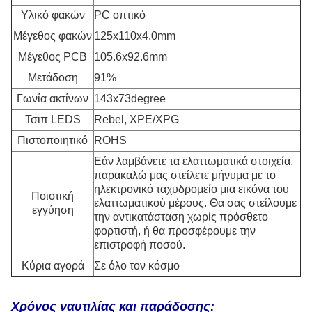
Υλικό φακών
PC οπτικό
Μέγεθος φακών
125x110x4.0mm
Μέγεθος PCB
105.6x92.6mm
Μετάδοση
91%
Γωνία ακτίνων
143x73degree
Τσιπ LEDS
Rebel, XPE/XPG
Πιστοποιητικό
ROHS
Εάν λαμβάνετε τα ελαττωματικά στοιχεία,
παρακαλώ μας στείλετε μήνυμα με το
ηλεκτρονικό ταχυδρομείο μια εικόνα του
Ποιοτική
ελαττωματικού μέρους. Θα σας στείλουμε
εγγύηση
την αντικατάσταση χωρίς πρόσθετο
φορτιστή, ή θα προσφέρουμε την
επιστροφή ποσού.
Κύρια αγορά
Σε όλο τον κόσμο
Χρόνος ναυτιλίας και παράδοσης: