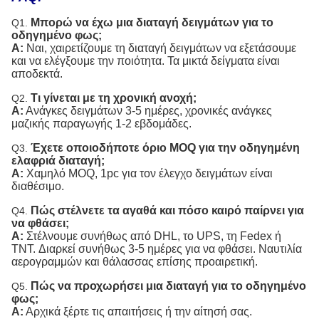
Μπορώ να έχω μια διαταγή δειγμάτων για το
Q1.
οδηγημένο φως;
Α:
Ναι, χαιρετίζουμε τη διαταγή δειγμάτων να εξετάσουμε
και να ελέγξουμε την ποιότητα. Τα μικτά δείγματα είναι
αποδεκτά.
Τι γίνεται με τη χρονική ανοχή;
Q2.
Α:
Ανάγκες δειγμάτων 3-5 ημέρες, χρονικές ανάγκες
μαζικής παραγωγής 1-2 εβδομάδες.
Έχετε οποιοδήποτε όριο MOQ για την οδηγημένη
Q3.
ελαφριά διαταγή;
Α:
Χαμηλό MOQ, 1pc για τον έλεγχο δειγμάτων είναι
διαθέσιμο.
Πώς στέλνετε τα αγαθά και πόσο καιρό παίρνει για
Q4.
να φθάσει;
Α:
Στέλνουμε συνήθως από DHL, το UPS, τη Fedex ή
TNT. Διαρκεί συνήθως 3-5 ημέρες για να φθάσει. Ναυτιλία
αερογραμμών και θάλασσας επίσης προαιρετική.
Πώς να προχωρήσει μια διαταγή για το οδηγημένο
Q5.
φως;
Α:
Αρχικά ξέρτε τις απαιτήσεις ή την αίτησή σας.