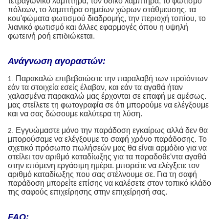
τετραγωνικό λαμπτήρα, τον οδικό λαμπτήρα, το φωτισμό
πόλεων, το λαμπτήρα σημείων χώρων στάθμευσης, τα
κοu'φώματα φωτισμού διαδρομής, την περιοχή τοπίου, το
λιανικό φωτισμό και άλλες εφαρμογές όπου η υψηλή
φωτεινή ροή επιδιώκεται.
Ανάγνωση αγοραστών:
Παρακαλώ επιβεβαιώστε την παραλαβή των προϊόντων
1.
εάν τα στοιχεία εσείς έλαβαν, και εάν τα αγαθά ήταν
χαλασμένα παρακαλώ μας έρχονται σε επαφή με αμέσως.
μας στείλετε τη φωτογραφία σε ότι μπορούμε να ελέγξουμε
και να σας δώσουμε καλύτερα τη λύση.
Εγγυώμαστε μόνο την παράδοση εγκαίρως αλλά δεν θα
2.
μπορούσαμε να ελέγξουμε το σαφή χρόνο παράδοσης. Το
σχετικό πρόσωπο πωλήσεών μας θα είναι αρμόδιο για να
στείλει τον αριθμό καταδίωξης για τα παραδοθε'ντα αγαθά
στην επόμενη εργάσιμη ημέρα. μπορείτε να ελέγξετε τον
αριθμό καταδίωξης που σας στέλνουμε σε. Για τη σαφή
παράδοση μπορείτε επίσης να καλέσετε στον τοπικό κλάδο
της σαφούς επιχείρησης στην επιχείρησή σας.
FAQ: