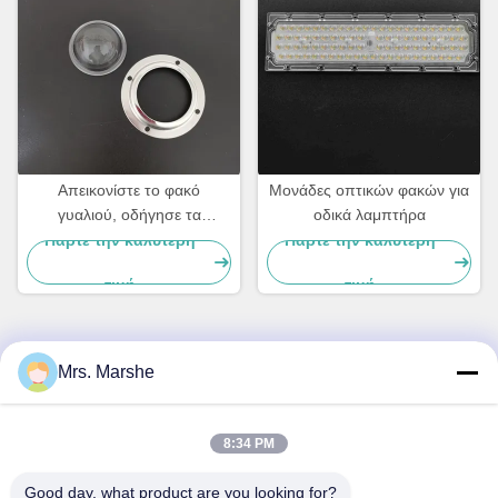
Απεικονίστε το φακό
Μονάδες οπτικών φακών για
γυαλιού, οδήγησε τα
οδικά λαμπτήρα
τμήματα φωτεινών
Πάρτε την καλύτερη
Πάρτε την καλύτερη
σηματοδοτών με τη υψηλή
τιμή
τιμή
δύναμη που οδηγείται
Mrs. Marshe
Γρήγορη επικοινωνία
Διεύθυνση
8:34 PM
Room7E, εμποδίστε το Α, κτήριο Binfen Shiji, δρόμος
Good day, what product are you looking for?
Longxiang, περιοχή Longgang, Shenzhen, Κίνα 518172