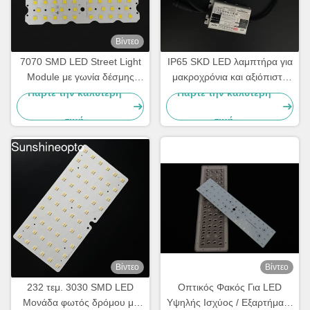
Βίντεο
7070 SMD LED Street Light
IP65 SKD LED λαμπτήρα για
Module με γωνία δέσμης
μακροχρόνια και αξιόπιστη
158x103 μοίρες και 5050
απόδοση
Πάρτε την καλύτερη
Πάρτε την καλύτερη
SMD LED Chip για φωτισμό
τιμή
τιμή
πεζοδρομίου 50W-120W
Βίντεο
Βίντεο
232 τεμ. 3030 SMD LED
Οπτικός Φακός Για LED
Μονάδα φωτός δρόμου με
Υψηλής Ισχύος / Εξαρτήματα