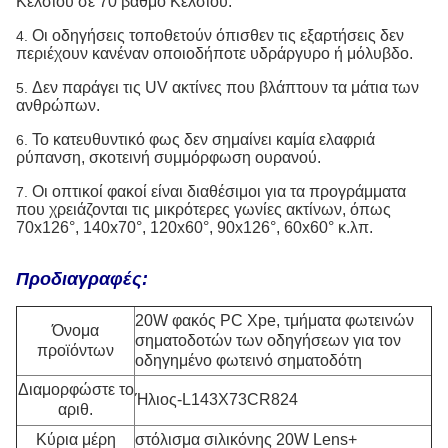
Κελσίου σε 70 βαθμό Κελσίου.
Οι οδηγήσεις τοποθετούν όπισθεν τις εξαρτήσεις δεν
4.
περιέχουν κανέναν οποιοδήποτε υδράργυρο ή μόλυβδο.
Δεν παράγει τις UV ακτίνες που βλάπτουν τα μάτια των
5.
ανθρώπων.
Το κατευθυντικό φως δεν σημαίνει καμία ελαφριά
6.
ρύπανση, σκοτεινή συμμόρφωση ουρανού.
Οι οπτικοί φακοί είναι διαθέσιμοι για τα προγράμματα
7.
που χρειάζονται τις μικρότερες γωνίες ακτίνων, όπως
70x126°, 140x70°, 120x60°, 90x126°, 60x60° κ.λπ.
Προδιαγραφές:
20W φακός PC Xpe, τμήματα φωτεινών
Όνομα
σηματοδοτών των οδηγήσεων για τον
προϊόντων
οδηγημένο φωτεινό σηματοδότη
Διαμορφώστε το
Ήλιος-L143X73CR824
αριθ.
Κύρια μέρη
στόλισμα σιλικόνης 20W Lens+