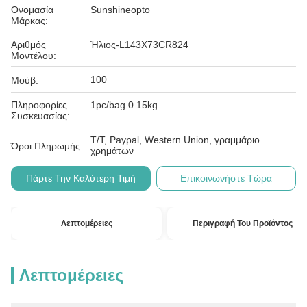
Ονομασία
Sunshineopto
Μάρκας:
Αριθμός
Ήλιος-L143X73CR824
Μοντέλου:
100
Μούβ:
Πληροφορίες
1pc/bag 0.15kg
Συσκευασίας:
T/T, Paypal, Western Union, γραμμάριο
Όροι Πληρωμής:
χρημάτων
Πάρτε Την Καλύτερη Τιμή
Επικοινωνήστε Τώρα
Λεπτομέρειες
Περιγραφή Του Προϊόντος
Λεπτομέρειες