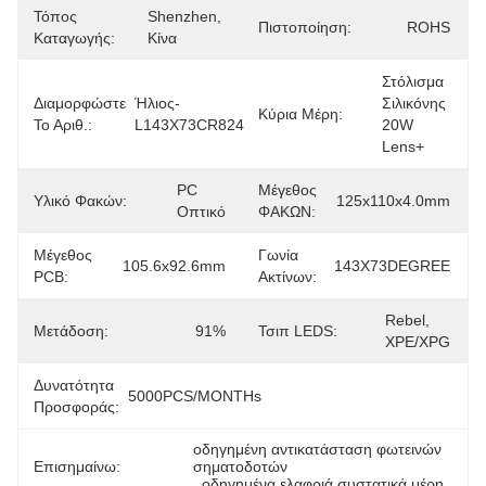
Τόπος
Shenzhen, 
Πιστοποίηση:
ROHS
Καταγωγής:
Κίνα
Στόλισμα 
Διαμορφώστε
Ήλιος-
Σιλικόνης 
Κύρια Μέρη:
Το Αριθ.:
L143X73CR824
20W 
Lens+
PC 
Μέγεθος
Υλικό Φακών:
125x110x4.0mm
Οπτικό
ΦΑΚΩΝ:
Μέγεθος
Γωνία
105.6x92.6mm
143X73DEGREE
PCB:
Ακτίνων:
Rebel, 
Μετάδοση:
91%
Τσιπ LEDS:
XPE/XPG
Δυνατότητα
5000PCS/MONTHs
Προσφοράς:
οδηγημένη αντικατάσταση φωτεινών 
Επισημαίνω:
σηματοδοτών
, 
οδηγημένα ελαφριά συστατικά μέρη