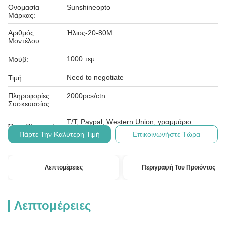
Ονομασία
Sunshineopto
Μάρκας:
Αριθμός
Ήλιος-20-80M
Μοντέλου:
1000 τεμ
Μούβ:
Need to negotiate
Τιμή:
Πληροφορίες
2000pcs/ctn
Συσκευασίας:
T/T, Paypal, Western Union, γραμμάριο
Όροι Πληρωμής:
χρημάτων
Πάρτε Την Καλύτερη Τιμή
Επικοινωνήστε Τώρα
Λεπτομέρειες
Περιγραφή Του Προϊόντος
Λεπτομέρειες