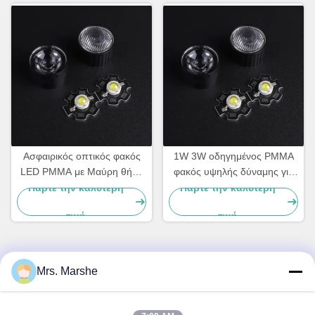
Ασφαιρικός οπτικός φακός
1W 3W οδηγημένος PMMA
LED PMMA με Μαύρη θήκη
φακός υψηλής δύναμης για
για Spot Light LED | Γωνία
το ασφαιρικό οδηγημένο
Πάρτε την καλύτερη
Πάρτε την καλύτερη
δέσμης 60 μοιρών
συμπυκνωτής επίκεντρο
τιμή
τιμή
Mrs. Marshe
Γρήγορη επικοινωνία
Διεύθυνση