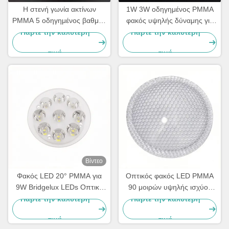
Η στενή γωνία ακτίνων
1W 3W οδηγημένος PMMA
PMMA 5 οδηγημένος βαθμός
φακός υψηλής δύναμης για
φακός για οδηγημένος,
το ασφαιρικό οδηγημένο
Πάρτε την καλύτερη
Πάρτε την καλύτερη
20mm οδήγησε τους
συμπυκνωτής επίκεντρο
τιμή
τιμή
ανακλαστήρες
Βίντεο
Φακός LED 20° PMMA για
Οπτικός φακός LED PMMA
9W Bridgelux LEDs Οπτική
90 μοιρών υψηλής ισχύος
λύση για τούνελ, έμφαση και
1W/3W για τσιπ LED υψηλής
Πάρτε την καλύτερη
Πάρτε την καλύτερη
αρχιτεκτονικό φωτισμό
ισχύος Edison και SSC
τιμή
τιμή