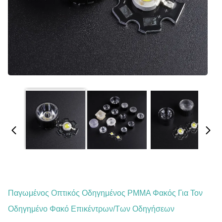
Παγωμένος Οπτικός Οδηγημένος PMMA Φακός Για Τον
Οδηγημένο Φακό Επικέντρων/των Οδηγήσεων