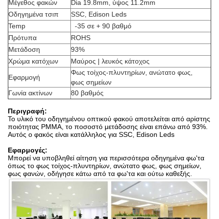
Μέγεθος φακών
Dia 19.8mm, ύψος 11.2mm
Οδηγημένα τσιπ
SSC, Edison Leds
Temp
-35 σε + 90 βαθμό
Πρότυπα
ROHS
Μετάδοση
93%
Χρώμα κατόχων
Μαύρος | λευκός κάτοχος
Φως τοίχος-πλυντηρίων, ανώτατο φως,
Εφαρμογή
φως σημείων
Γωνία ακτίνων
80 βαθμός
Περιγραφή:
Το υλικό του οδηγημένου οπτικού φακού αποτελείται από αρίστης
ποιότητας PMMA, το ποσοστό μετάδοσης είναι επάνω από 93%.
Αυτός ο φακός είναι κατάλληλος για
SSC, Edison Leds
Εφαρμογές:
Μπορεί να υποβληθεί αίτηση για περισσότερα οδηγημένα φω'τα
όπως το φως τοίχος-πλυντηρίων, ανώτατο φως, φως σημείων,
φως φανών, οδήγησε κάτω από τα φω'τα και ούτω καθεξής.