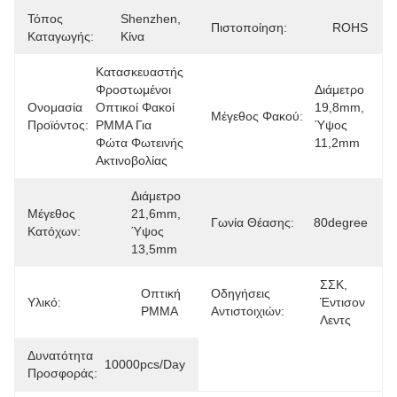
Τόπος
Shenzhen, 
Πιστοποίηση:
ROHS
Καταγωγής:
Κίνα
Κατασκευαστής 
Φροστωμένοι 
Διάμετρο 
Ονομασία
Οπτικοί Φακοί 
19,8mm, 
Μέγεθος Φακού:
Προϊόντος:
PMMA Για 
Ύψος 
Φώτα Φωτεινής 
11,2mm
Ακτινοβολίας
Διάμετρο 
Μέγεθος
21,6mm, 
Γωνία Θέασης:
80degree
Κατόχων:
Ύψος 
13,5mm
ΣΣΚ, 
Οπτική 
Οδηγήσεις
Υλικό:
Έντισον 
PMMA
Αντιστοιχιών:
Λεντς
Δυνατότητα
10000pcs/day
Προσφοράς: