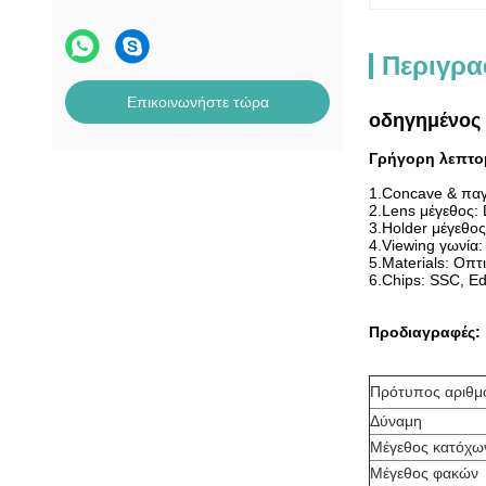
Περιγρα
Επικοινωνήστε τώρα
οδηγημένος
Γρήγορη λεπτο
1.Concave & παγ
2.Lens μέγεθος:
3.Holder μέγεθο
4.Viewing γωνία
5.Materials: Οπ
6.Chips: SSC, E
Προδιαγραφές:
Πρότυπος αριθμ
Δύναμη
Μέγεθος κατόχω
Μέγεθος φακών