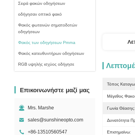
Σειρά φακών οδηγήσεων
οδήγησαν οπτικό φακό
Φακός φωτεινών σηματοδοτών
οδηγήσεων
Λε
Φακός των οδηγήσεων Pmma
Φακός κατευθυντήρων οδηγήσεων
Λεπτομέ
RGB υψηλής ισχύος οδήγησε
1W υψηλής ισχύος οδήγησε
Τόπος Καταγω
Οδηγήσεις ΣΠΑΔΙΚΩΝ υψηλής
Επικοινωνήστε μαζί μας
δύναμης
Μέγεθος Φακο
Φακός γυαλιού οδηγήσεων
Mrs. Marshe
Γωνία Θέασης
sales@sunshineopto.com
Δυνατότητα Π
+86-13510560547
Επισημαίνω: