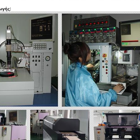
ωγής: