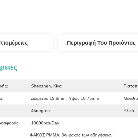
πτομέρειες
Περιγραφή Του Προϊόντος
ρειες
γής:
Shenzhen, Κίνα
Πιστοπ
ύ:
Διάμετρο 19,8mm, Ύψος 10,75mm
Μέγεθο
:
45degree
Υλικό:
ροσφοράς:
10000pcs/day
ΦΑΚΌΣ PMMA
, 
3w φακός των οδηγήσεων