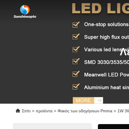
Λ
Σπίτι
>
προϊόντα
>
Φακός των οδηγήσεων Pmma
>
1W 3W