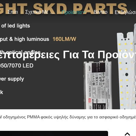
Σπίτι
Σχετικά Με Εμάς
Βίντεο
Προϊόντα
επτομέρειες Για Τα Προϊόν
 οδηγημένος PMMA φακός υψηλής δύναμης για το ασφαιρικό οδηγημέ