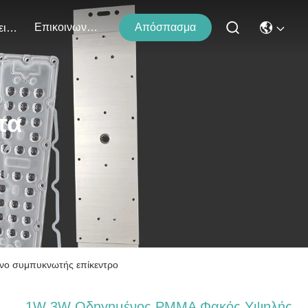
Επικοινωνήστε Μαζί Μας
Απόσπασμα
Εκδηλώσεις
τα
νο συμπυκνωτής επίκεντρο
1W 3W Οδηγημένος PMMA Φακός Υψηλής