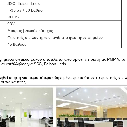
SSC, Edison Leds
-35 σε + 90 βαθμό
ROHS
93%
Μαύρος | λευκός κάτοχος
Φως τοίχος-πλυντηρίων, ανώτατο φως, φως σημείων
45 βαθμός
ηγημένου οπτικού φακού αποτελείται από αρίστης ποιότητας PMMA, το
ναι κατάλληλος για
SSC, Edison Leds
ηθεί αίτηση για περισσότερα οδηγημένα φω'τα όπως το φως τοίχος-π
 ούτω καθεξής.