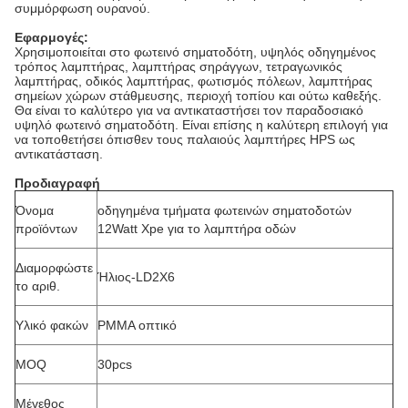
συμμόρφωση ουρανού.
Εφαρμογές:
Χρησιμοποιείται στο φωτεινό σηματοδότη, υψηλός οδηγημένος
τρόπος λαμπτήρας, λαμπτήρας σηράγγων, τετραγωνικός
λαμπτήρας, οδικός λαμπτήρας, φωτισμός πόλεων, λαμπτήρας
σημείων χώρων στάθμευσης, περιοχή τοπίου και ούτω καθεξής.
Θα είναι το καλύτερο για να αντικαταστήσει τον παραδοσιακό
υψηλό φωτεινό σηματοδότη. Είναι επίσης η καλύτερη επιλογή για
να τοποθετήσει όπισθεν τους παλαιούς λαμπτήρες HPS ως
αντικατάσταση.
Προδιαγραφή
Όνομα
οδηγημένα τμήματα φωτεινών σηματοδοτών
προϊόντων
12Watt Xpe για το λαμπτήρα οδών
Διαμορφώστε
Ήλιος-LD2X6
το αριθ.
Υλικό φακών
PMMA οπτικό
MOQ
30pcs
Μέγεθος