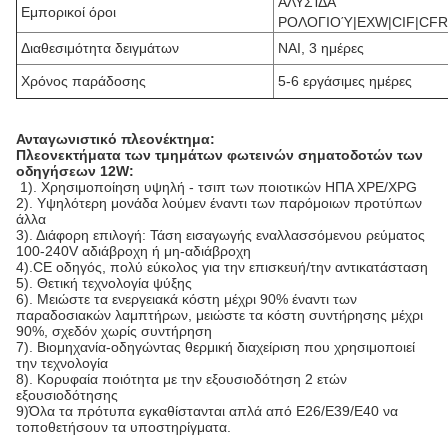
ΑΛΥΣΊΔΑ
Εμπορικοί όροι
ΡΟΛΟΓΙΟΎ|EXW|CIF|CFR
Διαθεσιμότητα δειγμάτων
ΝΑΙ, 3 ημέρες
Χρόνος παράδοσης
5-6 εργάσιμες ημέρες
Ανταγωνιστικό πλεονέκτημα:
Πλεονεκτήματα των τμημάτων φωτεινών σηματοδοτών των
οδηγήσεων 12W:
1). Χρησιμοποίηση υψηλή - τσιπ των ποιοτικών ΗΠΑ XPE/XPG
2). Υψηλότερη μονάδα λούμεν έναντι των παρόμοιων προτύπων
άλλα
3). Διάφορη επιλογή: Τάση εισαγωγής εναλλασσόμενου ρεύματος
100-240V αδιάβροχη ή μη-αδιάβροχη
4).CE οδηγός, πολύ εύκολος για την επισκευή/την αντικατάσταση
5). Θετική τεχνολογία ψύξης
6). Μειώστε τα ενεργειακά κόστη μέχρι 90% έναντι των
παραδοσιακών λαμπτήρων, μειώστε τα κόστη συντήρησης μέχρι
90%, σχεδόν χωρίς συντήρηση
7). Βιομηχανία-οδηγώντας θερμική διαχείριση που χρησιμοποιεί
την τεχνολογία
8). Κορυφαία ποιότητα με την εξουσιοδότηση 2 ετών
εξουσιοδότησης
9)Όλα τα πρότυπα εγκαθίστανται απλά από E26/E39/E40 να
τοποθετήσουν τα υποστηρίγματα.