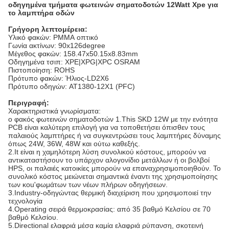
οδηγημένα τμήματα φωτεινών σηματοδοτών 12Watt Xpe για
το λαμπτήρα οδών
Γρήγορη λεπτομέρεια:
Υλικό φακών: PMMA οπτικό
Γωνία ακτίνων: 90x126degree
Μέγεθος φακών: 158.47x50.15x8.83mm
Οδηγημένα τσιπ: XPE|XPG|XPC OSRAM
Πιστοποίηση: ROHS
Πρότυπο φακών: Ήλιος-LD2X6
Πρότυπο οδηγών: AT1380-12X1 (PFC)
Περιγραφή:
Χαρακτηριστικά γνωρίσματα:
ο φακός φωτεινών σηματοδοτών 1.This SKD 12W με την ενότητα
PCB είναι καλύτερη επιλογή για να τοποθετήσει όπισθεν τους
παλαιούς λαμπτήρες ή να συγκεντρώσει τους λαμπτήρες δύναμης
όπως 24W, 36W, 48W και ούτω καθεξής.
2.It είναι η χαμηλότερη λύση συνολικού κόστους, μπορούν να
αντικαταστήσουν το υπάρχον αλογονίδιο μετάλλων ή οι βολβοί
HPS, οι παλαιές κατοικίες μπορούν να επαναχρησιμοποιηθούν. Το
συνολικό κόστος μειώνεται σημαντικά έναντι της χρησιμοποίησης
των κοu'φωμάτων των νέων πλήρων οδηγήσεων.
3.Industry-οδηγώντας θερμική διαχείριση που χρησιμοποιεί την
τεχνολογία
4.Operating σειρά θερμοκρασίας: από 35 βαθμό Κελσίου σε 70
βαθμό Κελσίου.
5.Directional ελαφριά μέσα καμία ελαφριά ρύπανση, σκοτεινή