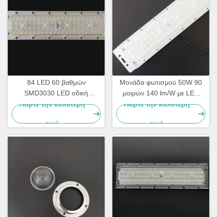
84 LED 60 βαθμών
Μονάδα φωτισμού 50W 90
SMD3030 LED οδική
μοιρών 140 lm/W με LED
φωτεινή μονάδα με 140lm/w
SMD3030 και ψύκτρα
Πάρτε την καλύτερη
Πάρτε την καλύτερη
αποδοτικότητα και PC φακό
αλουμινίου για βιομηχανικό
τιμή
τιμή
και οδικό φωτισμό