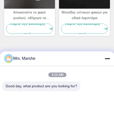
Απεικονίστε το φακό
Μονάδες οπτικών φακών για
γυαλιού, οδήγησε τα
οδικά λαμπτήρα
τμήματα φωτεινών
Πάρτε την καλύτερη
Πάρτε την καλύτερη
σηματοδοτών με τη υψηλή
τιμή
τιμή
δύναμη που οδηγείται
Γρήγορη επικοινωνία
Mrs. Marshe
Διεύθυνση
3:12 AM
Room7E, εμποδίστε το Α, κτήριο Binfen Shiji, δρόμος
Longxiang, περιοχή Longgang, Shenzhen, Κίνα 518172
Good day, what product are you looking for?
Τηλ.
86--13510560547
Ηλεκτρονικό