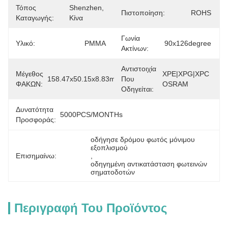
Τόπος
Shenzhen, 
Πιστοποίηση:
ROHS
Καταγωγής:
Κίνα
Γωνία
Υλικό:
PMMA
90x126degree
Ακτίνων:
Αντιστοιχία
Μέγεθος
XPE|XPG|XPC 
158.47x50.15x8.83mm
Που
ΦΑΚΩΝ:
OSRAM
Οδηγείται:
Δυνατότητα
5000PCS/MONTHs
Προσφοράς:
οδήγησε δρόμου φωτός μόνιμου 
εξοπλισμού
Επισημαίνω:
, 
οδηγημένη αντικατάσταση φωτεινών 
σηματοδοτών
Περιγραφή Του Προϊόντος