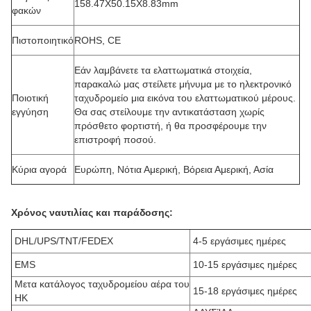
158.47X50.15X8.83mm
φακών
Πιστοποιητικό
ROHS, CE
Εάν λαμβάνετε τα ελαττωματικά στοιχεία,
παρακαλώ μας στείλετε μήνυμα με το ηλεκτρονικό
Ποιοτική
ταχυδρομείο μια εικόνα του ελαττωματικού μέρους.
εγγύηση
Θα σας στείλουμε την αντικατάσταση χωρίς
πρόσθετο φορτιστή, ή θα προσφέρουμε την
επιστροφή ποσού.
Κύρια αγορά
Ευρώπη, Νότια Αμερική, Βόρεια Αμερική, Ασία
Χρόνος ναυτιλίας και παράδοσης:
DHL/UPS/TNT/FEDEX
4-5 εργάσιμες ημέρες
EMS
10-15 εργάσιμες ημέρες
Μετα κατάλογος ταχυδρομείου αέρα του
15-18 εργάσιμες ημέρες
HK