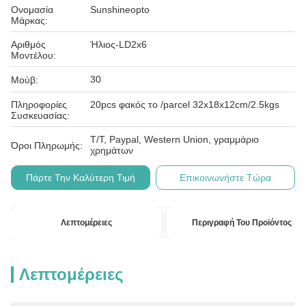
Ονομασία
Sunshineopto
Μάρκας:
Αριθμός
Ήλιος-LD2x6
Μοντέλου:
30
Μούβ:
Πληροφορίες
20pcs φακός το /parcel 32x18x12cm/2.5kgs
Συσκευασίας:
T/T, Paypal, Western Union, γραμμάριο
Όροι Πληρωμής:
χρημάτων
Πάρτε Την Καλύτερη Τιμή
Επικοινωνήστε Τώρα
Λεπτομέρειες
Περιγραφή Του Προϊόντος
Λεπτομέρειες