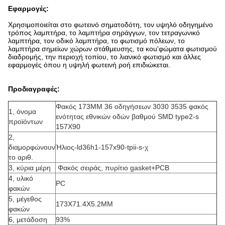
Εφαρμογές:
Χρησιμοποιείται στο φωτεινό σηματοδότη, τον υψηλό οδηγημένο
τρόπος λαμπτήρα, το λαμπτήρα σηράγγων, τον τετραγωνικό
λαμπτήρα, τον οδικό λαμπτήρα, το φωτισμό πόλεων, το
λαμπτήρα σημείων χώρων στάθμευσης, τα κοu'φώματα φωτισμού
διαδρομής, την περιοχή τοπίου, το λιανικό φωτισμό και άλλες
εφαρμογές όπου η υψηλή φωτεινή ροή επιδιώκεται.
Προδιαγραφές:
Φακός 173MM 36 οδηγήσεων 3030 3535 φακός
1, όνομα
ενότητας εθνικών οδών βαθμού SMD type2-s
προϊόντων
157X90
2,
διαμορφώνουν
Ήλιος-ld36h1-157x90-tpii-s-χ
το αριθ.
3, κύρια μέρη
Φακός σειράς, πυρίτιο gasket+PCB
4, υλικό
PC
φακών
5, μέγεθος
173X71.4X5.2MM
φακών
6, μετάδοση
93%