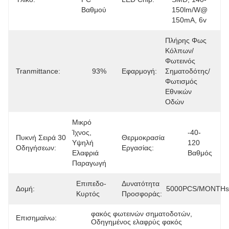
Βαθμού
150lm/w@ 
150mA, 6v
Πλήρης Φως 
Κόλπων/
Φωτεινός 
Tranmittance:
93%
Εφαρμογή:
Σηματοδότης/
Φωτισμός 
Εθνικών 
Οδών
Μικρό 
Ίχνος, 
-40-
Πυκνή Σειρά 30
Θερμοκρασία
Υψηλή 
120 
Οδηγήσεων:
Εργασίας:
Ελαφριά 
Βαθμός
Παραγωγή
Επιπεδο-
Δυνατότητα
Δομή:
5000PCS/MONTHs
Κυρτός
Προσφοράς:
φακός φωτεινών σηματοδοτών
, 
Επισημαίνω:
Οδηγημένος ελαφρύς φακός