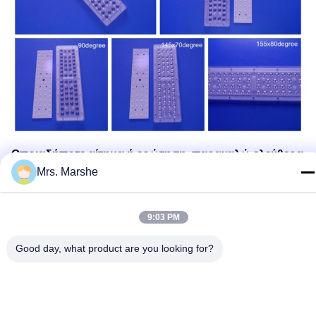
Οποιαδήποτε αίτημα ή ερώτηση, παρακαλώ ελεύθερα
με έρχεται σε επαφή με από:
Mrs. Marshe
Yuan HU
Ηλεκτρονικό ταχυδρομείο: το
9:03 PM
marketing@sunshineopto.com
Skype: yuanhelen56
Good day, what product are you looking for?
Whatsapp: +86-18665803783
Κινητός: +86-18665803783
QQ: 1831466204
Wechat: Helen1404