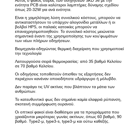
Αυτός ο φακός σειράς των οδηγήσεων SKD 36 με την
ενότητα PCB είναι καλύτεροι λαμπτήρες δύναμης σχεδίου
όπως 20-32W για ανά ενότητα.
Είναι η χαμηλότερη λύση συνολικού κόστους, μπορούν να
αντικαταστήσουν το υπάρχον αλογονίδιο μετάλλων ή οι
βολβοί HPS, οι παλαιές κατοικίες μπορούν να
επαναχρησιμοποιηθούν. Το συνολικό κόστος μειώνεται
σημαντικά έναντι της χρησιμοποίησης των κοu'φωμάτων
των νέων πλήρων οδηγήσεων.
Βιομηχανία-οδηγώντας θερμική διαχείριση που χρησιμοποιεί
την τεχνολογία
Λειτουργούσα σειρά θερμοκρασίας: από 35 βαθμό Κελσίου
σε 70 βαθμό Κελσίου.
Οι οδηγήσεις τοποθετούν όπισθεν τις εξαρτήσεις δεν
περιέχουν κανέναν οποιοδήποτε υδράργυρο ή μόλυβδο.
Δεν παράγει τις UV ακτίνες που βλάπτουν τα μάτια των
ανθρώπων.
Το κατευθυντικό φως δεν σημαίνει καμία ελαφριά ρύπανση,
σκοτεινή συμμόρφωση ουρανού.
Οι οπτικοί φακοί είναι διαθέσιμοι για τα προγράμματα που
χρειάζονται μικρότερες γωνίες ακτίνων, όπως 60 βαθμό, 90
βαθμό. Type2-μ, type3-s, type3-μ και ούτω καθεξής.