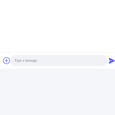
Ετικέττες:
Οδηγημένος Ελαφρύς Φακός
Φακός Φωτεινών Σηματοδοτών
Φακός Για Τα Οδηγημένα Φω'τα
ΣΧΕΤΙΚΑ ΠΡΟΪΟΝΤΑ
Photo
Video Call
Audio Call