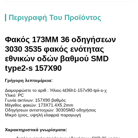
Περιγραφή Του Προϊόντος
Φακός 173MM 36 οδηγήσεων
3030 3535 φακός ενότητας
εθνικών οδών βαθμού SMD
type2-s 157X90
Γρήγορη λεπτομέρεια:
Διαμορφώστε το αριθ.:
Ήλιος-ld36h1-157x90-tpii-s-χ
Υλικό: PC
Γωνία ακτίνων: 157X90 βαθμός
Μέγεθος φακών:
173X71.4X5.2mm
Οδηγήσεων αντιστοιχιών: 3030SMD οδηγήσεις
Μικρό ίχνος, υψηλή ελαφριά παραγωγή
Χαρακτηριστικά γνωρίσματα: