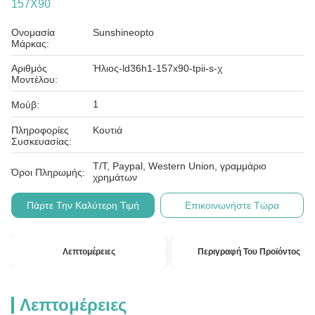
157X90
Ονομασία
Sunshineopto
Μάρκας:
Αριθμός
Ήλιος-ld36h1-157x90-tpii-s-χ
Μοντέλου:
1
Μούβ:
Πληροφορίες
Κουτιά
Συσκευασίας:
T/T, Paypal, Western Union, γραμμάριο
Όροι Πληρωμής:
χρημάτων
Πάρτε Την Καλύτερη Τιμή
Επικοινωνήστε Τώρα
Λεπτομέρειες
Περιγραφή Του Προϊόντος
Λεπτομέρειες