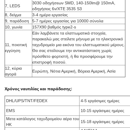
3030 οδηγήσεων SMD, 140-150lm@ 150mA,
7, LEDS
οδηγήσεις 6v/XTE 3535 S3
8, δείγμα
3-4 ημέρα εργασίας
9, παράδοση
5-7 ημέρες εργασίας για 10000 σύνολα
10, γωνία
157X90 βαθμός type2-s
Εάν λαμβάνετε τα ελαττωματικά στοιχεία,
παρακαλώ μας στείλετε μήνυμα με το ηλεκτρονικό
11, ποιοτική
ταχυδρομείο μια εικόνα του ελαττωματικού μέρους.
εγγύηση
Θα σας στείλουμε την αντικατάσταση χωρίς
πρόσθετο φορτιστή, ή θα προσφέρουμε την
επιστροφή ποσού.
12, κύρια
Ευρώπη, Νότια Αμερική, Βόρεια Αμερική, Ασία
αγορά
Χρόνος ναυτιλίας και παράδοσης:
DHL/UPS/TNT/FEDEX
4-5 εργάσιμες ημέρες
EMS
10-15 εργάσιμες ημέρες
Μετα κατάλογος ταχυδρομείου αέρα του
15-18 εργάσιμες ημέρες
HK