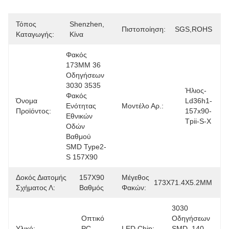
Τόπος
Shenzhen, 
Πιστοποίηση:
SGS,ROHS
Καταγωγής:
Κίνα
Φακός 
173MM 36 
Οδηγήσεων 
3030 3535 
Ήλιος-
Φακός 
Όνομα
Ld36h1-
Ενότητας 
Μοντέλο Αρ.:
Προϊόντος:
157x90-
Εθνικών 
Tpii-S-Χ
Οδών 
Βαθμού 
SMD Type2-
S 157X90
Δοκός Διατομής
157X90 
Μέγεθος
173X71.4X5.2MM
Σχήματος Λ:
Βαθμός
Φακών:
3030 
Οπτικό 
Οδηγήσεων 
Υλικό:
PC 
LED Chip:
SMD, 140-