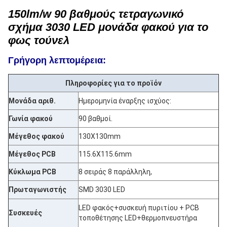
150lm/w 90 βαθμούς τετραγωνικό
σχήμα 3030 LED μονάδα φακού για το
φως τούνελ
Γρήγορη λεπτομέρεια:
Πληροφορίες για το προϊόν
Μονάδα αριθ.
Ημερομηνία έναρξης ισχύος:
Γωνία φακού
90 βαθμοί.
Μέγεθος φακού
130X130mm
Μέγεθος PCB
115.6X115.6mm
Κύκλωμα PCB
8 σειράς 8 παράλληλη,
Πρωταγωνιστής
SMD 3030 LED
LED φακός+συσκευή πυριτίου + PCB
Συσκευές
τοποθέτησης LED+θερμοπνευστήρα