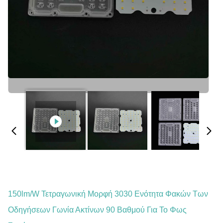
150lm/W Τετραγωνική Μορφή 3030 Ενότητα Φακών Των
Οδηγήσεων Γωνία Ακτίνων 90 Βαθμού Για Το Φως