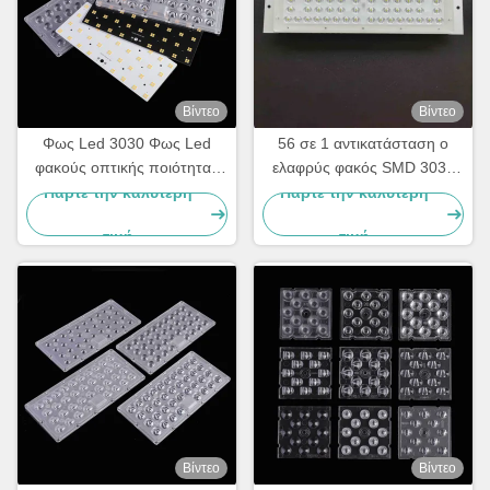
Βίντεο
Βίντεο
Φως Led 3030 Φως Led
56 σε 1 αντικατάσταση ο
φακούς οπτικής ποιότητας
ελαφρύς φακός SMD 3030
PC 60Degree γωνία δέσμης
οδήγησε το βαθμό ενότητας
Πάρτε την καλύτερη
Πάρτε την καλύτερη
155X80
τιμή
τιμή
Βίντεο
Βίντεο