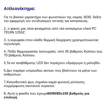
Α
πλεονέκτημα:
Για το βασικό χαρακτήρα των φωτιστικών της σειράς 3030, δείξτε
την εφαρμογή του συνδυασμού οπτικής και κατασκευής.
2, ο φακός μας είναι φτιαγμένος από νέα εισαγόμενα υλικά PC
TEIJIN 1250Z.
3, η κορυφαία στον κλάδο θερμική διαχείριση χρησιμοποιώντας
τεχνολογία.
4, Πεδίο θερμοκρασίας λειτουργίας: από 35 βαθμούς Κελσίου έως
70 βαθμούς Κελσίου.
5,Τα κιτ αναβάθμισης LED δεν περιέχουν υδράργυρο ή μόλυβδο.
6,Δεν παράγει υπεριώδεις ακτίνες που βλάπτουν τα μάτια των
ανθρώπων.
7,Κατευθυντικό φως σημαίνει καμία φωτεινή ρύπανση,
συμμόρφωση σκοτεινού ουρανού.
8, Αυτή η φακίδα που έχουμε
60/90/80x150 βαθμούς για
επιλογή
.