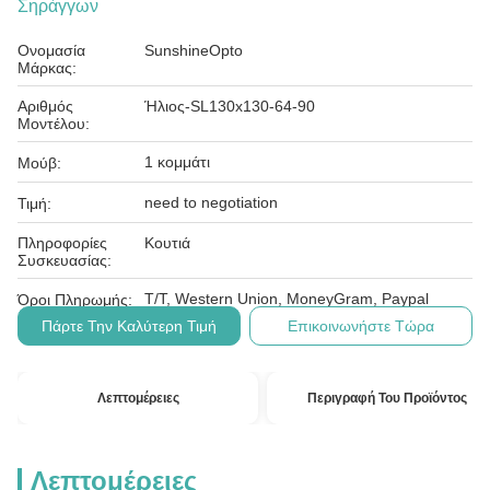
Σηράγγων
Ονομασία
SunshineOpto
Μάρκας:
Αριθμός
Ήλιος-SL130x130-64-90
Μοντέλου:
1 κομμάτι
Μούβ:
need to negotiation
Τιμή:
Πληροφορίες
Κουτιά
Συσκευασίας:
Τ/Τ, Western Union, MoneyGram, Paypal
Όροι Πληρωμής:
Πάρτε Την Καλύτερη Τιμή
Επικοινωνήστε Τώρα
Λεπτομέρειες
Περιγραφή Του Προϊόντος
Λεπτομέρειες