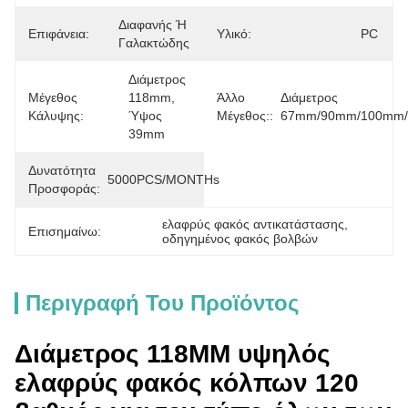
Διαφανής Ή 
Επιφάνεια:
Υλικό:
PC
Γαλακτώδης
Διάμετρος 
Μέγεθος
118mm, 
Άλλο
Διάμετρος 
Κάλυψης:
Ύψος 
Μέγεθος::
67mm/90mm/100mm
39mm
Δυνατότητα
5000PCS/MONTHs
Προσφοράς:
ελαφρύς φακός αντικατάστασης
, 
Επισημαίνω:
οδηγημένος φακός βολβών
Περιγραφή Του Προϊόντος
Διάμετρος 118MM υψηλός
ελαφρύς φακός κόλπων 120