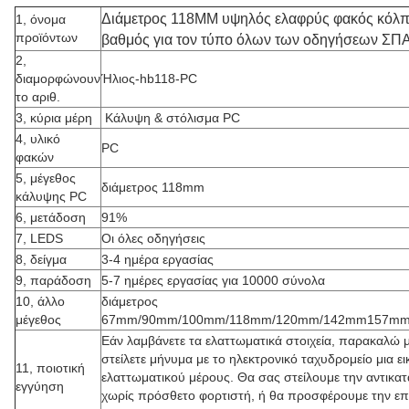
Διάμετρος 118MM υψηλός ελαφρύς φακός κόλ
1, όνομα
προϊόντων
βαθμός για τον τύπο όλων των οδηγήσεων Σ
2,
διαμορφώνουν
Ήλιος-hb118-PC
το αριθ.
3, κύρια μέρη
Κάλυψη & στόλισμα PC
4, υλικό
PC
φακών
5, μέγεθος
διάμετρος 118mm
κάλυψης PC
6, μετάδοση
91%
7, LEDS
Οι όλες οδηγήσεις
8, δείγμα
3-4 ημέρα εργασίας
9, παράδοση
5-7 ημέρες εργασίας για 10000 σύνολα
10, άλλο
διάμετρος
μέγεθος
67mm/90mm/100mm/118mm/120mm/142mm157m
Εάν λαμβάνετε τα ελαττωματικά στοιχεία, παρακαλώ 
στείλετε μήνυμα με το ηλεκτρονικό ταχυδρομείο μια ε
11, ποιοτική
ελαττωματικού μέρους. Θα σας στείλουμε την αντικα
εγγύηση
χωρίς πρόσθετο φορτιστή, ή θα προσφέρουμε την ε