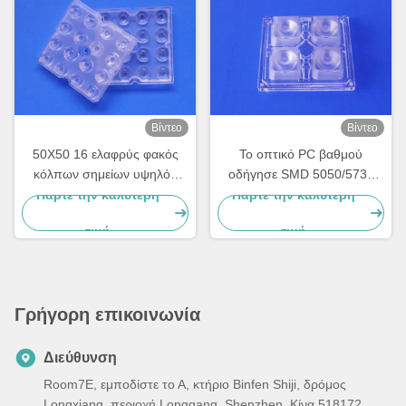
Βίντεο
Βίντεο
50X50 16 ελαφρύς φακός
Το οπτικό PC βαθμού
κόλπων σημείων υψηλός
οδήγησε SMD 5050/5730
επιφάνεια 91% Tranmittance
των οδηγήσεων φακών
Πάρτε την καλύτερη
Πάρτε την καλύτερη
χαντρών 20/30 βαθμός
90x90 4 λαμπτήρων για τον
τιμή
τιμή
υψηλό φωτισμό κόλπων
Γρήγορη επικοινωνία
Διεύθυνση
Room7E, εμποδίστε το Α, κτήριο Binfen Shiji, δρόμος
Longxiang, περιοχή Longgang, Shenzhen, Κίνα 518172