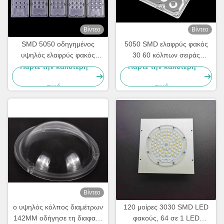
Βίντεο
Βίντεο
SMD 5050 οδηγημένος
5050 SMD ελαφρύς φακός
υψηλός ελαφρύς φακός
30 60 κόλπων σειράς
κόλπων, 28 σε 1 30
υψηλός γωνία ακτίνων 90
Πάρτε την καλύτερη
Πάρτε την καλύτερη
οδηγημένο βαθμός φακό
βαθμού για το λαμπτήρα
τιμή
τιμή
236x70mm
30W-100W
Βίντεο
ο υψηλός κόλπος διαμέτρων
120 μοίρες 3030 SMD LED
142MM οδήγησε τη διαφανή
φακούς, 64 σε 1 LED