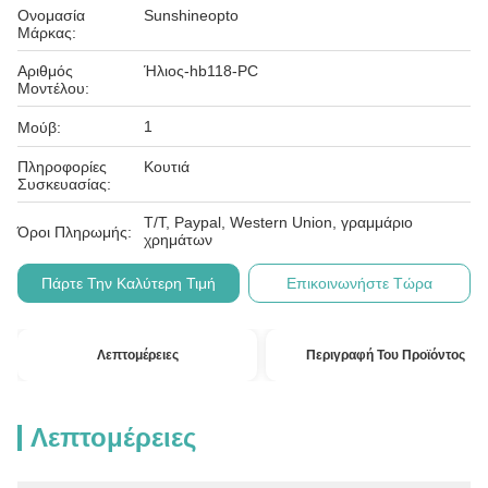
Ονομασία
Sunshineopto
Μάρκας:
Αριθμός
Ήλιος-hb118-PC
Μοντέλου:
1
Μούβ:
Πληροφορίες
Κουτιά
Συσκευασίας:
T/T, Paypal, Western Union, γραμμάριο
Όροι Πληρωμής:
χρημάτων
Πάρτε Την Καλύτερη Τιμή
Επικοινωνήστε Τώρα
Λεπτομέρειες
Περιγραφή Του Προϊόντος
Λεπτομέρειες