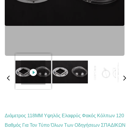
Διάμετρος 118MM Υψηλός Ελαφρύς Φακός Κόλπων 120
Βαθμός Για Τον Τύπο Όλων Των Οδηγήσεων ΣΠΑΔΙΚΩΝ