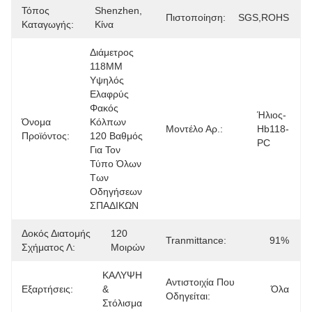
Τόπος
Shenzhen, 
Πιστοποίηση:
SGS,ROHS
Καταγωγής:
Κίνα
Διάμετρος 
118MM 
Υψηλός 
Ελαφρύς 
Φακός 
Ήλιος-
Όνομα
Κόλπων 
Μοντέλο Αρ.:
Hb118-
Προϊόντος:
120 Βαθμός 
PC
Για Τον 
Τύπο Όλων 
Των 
Οδηγήσεων 
ΣΠΑΔΙΚΩΝ
Δοκός Διατομής
120 
Tranmittance:
91%
Σχήματος Λ:
Μοιρών
ΚΑΛΥΨΗ 
Αντιστοιχία Που
Εξαρτήσεις:
& 
Όλα
Οδηγείται:
Στόλισμα