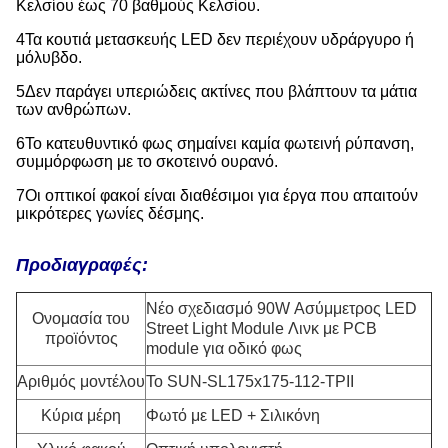
Κελσίου έως 70 βαθμούς Κελσίου.
4Τα κουτιά μετασκευής LED δεν περιέχουν υδράργυρο ή
μόλυβδο.
5Δεν παράγει υπεριώδεις ακτίνες που βλάπτουν τα μάτια
των ανθρώπων.
6Το κατευθυντικό φως σημαίνει καμία φωτεινή ρύπανση,
συμμόρφωση με το σκοτεινό ουρανό.
7Οι οπτικοί φακοί είναι διαθέσιμοι για έργα που απαιτούν
μικρότερες γωνίες δέσμης.
Προδιαγραφές:
Νέο σχεδιασμό 90W Ασύμμετρος LED
Ονομασία του
Street Light Module Λινκ με PCB
προϊόντος
module για οδικό φως
Αριθμός μοντέλου
Το SUN-SL175x175-112-TPII
Κύρια μέρη
Φωτό με LED + Σιλικόνη