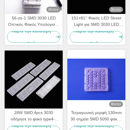
Βίντεο
Βίντεο
56-σε-1 SMD 3030 LED
151×81° Φακός LED Street
Οπτικός Φακός Υπολογιστή
Light για SMD 3030 LED
για Φωτισμό Δρόμων,
High Transmittance
Πάρτε την καλύτερη
Πάρτε την καλύτερη
Αυτοκινητοδρόμων και
Roadway Lighting Optics
τιμή
τιμή
Περιοχών
Κατασκευαστής
Βίντεο
28W SMD 4pcs 3030
Τετραγωνική μορφή 130mm
οδήγησε το φακό type4-s
30 σημεία SMD 5050 φακών
φωτεινών σηματοδοτών για
φωτεινών σηματοδοτών των
Πάρτε την καλύτερη
Πάρτε την καλύτερη