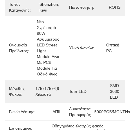
Τόπος
Shenzhen, 
Πιστοποίηση:
ROHS
Καταγωγής:
Κίνα
Νέο 
Σχεδιασμό 
90W 
Ασύμμετρος 
Ονομασία
LED Street 
Οπτική 
Υλικό Φακών:
Προϊόντος:
Light 
PC
Module Λινκ 
Με PCB 
Module Για 
Οδικό Φως
SMD 
Μέγεθος
175x175x6,9 
Τσιπ LED:
3030 
Φακού:
Χιλιοστά
LED
Δυνατότητα
Γωνία Δέσμης:
ΔΠΙΙ
5000PCS/MONTHs
Προσφοράς:
Οδηγημένος ελαφρύς φακός
, 
Επισημαίνω: