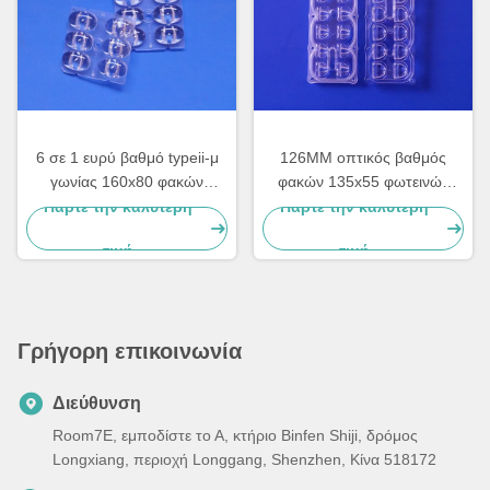
6 σε 1 ευρύ βαθμό typeii-μ
126MM οπτικός βαθμός
γωνίας 160x80 φακών
φακών 135x55 φωτεινών
φωτεινών σηματοδοτών
σηματοδοτών 10 οδηγήσεων
Πάρτε την καλύτερη
Πάρτε την καλύτερη
5050 οδηγήσεων SMD
20 Watt typeii-μ 10
τιμή
τιμή
ανθεκτικό
Γρήγορη επικοινωνία
Διεύθυνση
Room7E, εμποδίστε το Α, κτήριο Binfen Shiji, δρόμος
Longxiang, περιοχή Longgang, Shenzhen, Κίνα 518172