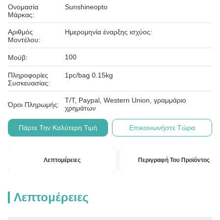
Ονομασία
Sunshineopto
Μάρκας:
Αριθμός
Ημερομηνία έναρξης ισχύος:
Μοντέλου:
100
Μούβ:
Πληροφορίες
1pc/bag 0.15kg
Συσκευασίας:
T/T, Paypal, Western Union, γραμμάριο
Όροι Πληρωμής:
χρημάτων
Πάρτε Την Καλύτερη Τιμή
Επικοινωνήστε Τώρα
Λεπτομέρειες
Περιγραφή Του Προϊόντος
Λεπτομέρειες