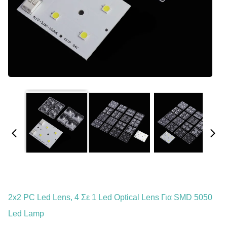
2x2 PC Led Lens, 4 Σε 1 Led Optical Lens Για SMD 5050
Led Lamp