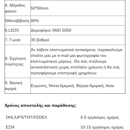
4, Μέγεθος
50*50mm
φακού
5Μεταβίβαση.
90%
6,LEDS
Δορυφόροι SMD 5050
7, Γωνία
30 βαθμοί
Αν λάβετε ελαττωματικά αντικείμενα, παρακαλούμε
στείλτε μας με e-mail μια φωτογραφία του
8, Εγγύηση
ελαττωματικού μέρους. Θα σας στείλουμε
ποιότητας
αντικατάσταση χωρίς επιπλέον χρέωση ή θα σας
προσφέρουμε επιστροφή χρημάτων.
9, Βασική
Ευρώπη, Νότια Αμερική, Βόρεια Αμερική, Ασία
αγορά
Χρόνος αποστολής και παράδοσης:
DHL/UPS/TNT/FEDEX
4-5 εργάσιμες ημέρες
ΕΣΜ
10-15 εργάσιμες ημέρες