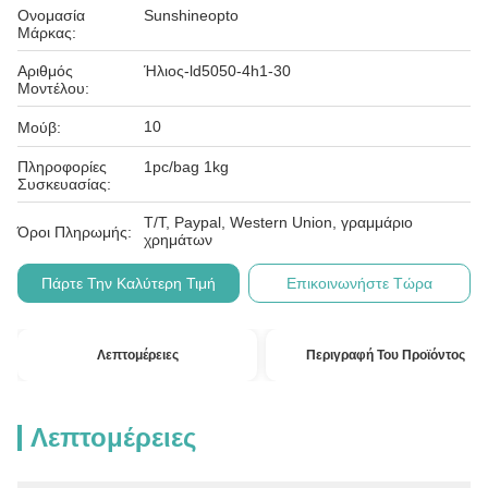
Ονομασία
Sunshineopto
Μάρκας:
Αριθμός
Ήλιος-ld5050-4h1-30
Μοντέλου:
10
Μούβ:
Πληροφορίες
1pc/bag 1kg
Συσκευασίας:
T/T, Paypal, Western Union, γραμμάριο
Όροι Πληρωμής:
χρημάτων
Πάρτε Την Καλύτερη Τιμή
Επικοινωνήστε Τώρα
Λεπτομέρειες
Περιγραφή Του Προϊόντος
Λεπτομέρειες