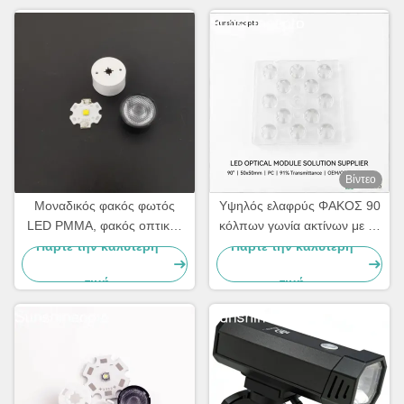
Βίντεο
Μοναδικός φακός φωτός
Υψηλός ελαφρύς ΦΑΚΟΣ 90
LED PMMA, φακός οπτικής
κόλπων γωνία ακτίνων με το
LED για SMD 3535 LED
στρογγυλό σχέδιο για το
Πάρτε την καλύτερη
Πάρτε την καλύτερη
φακό 5050 οδηγήσεων
τιμή
τιμή