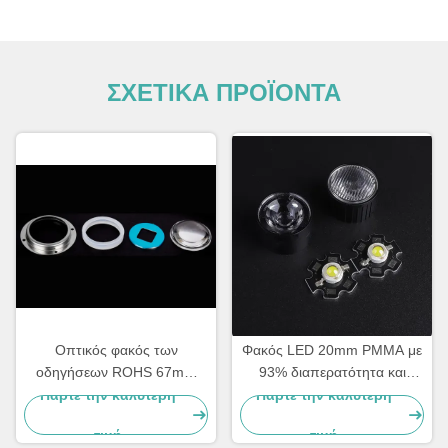
ΣΧΕΤΙΚΑ ΠΡΟΪΟΝΤΑ
Οπτικός φακός των
Φακός LED 20mm PMMA με
οδηγήσεων ROHS 67mm
93% διαπερατότητα και
Dia για 30W 50W των
γωνία δέσμης 5 μοιρών για
Πάρτε την καλύτερη
Πάρτε την καλύτερη
οδηγήσεων ΣΠΑΔΊΚΩΝ
σημειακά φώτα και
τιμή
τιμή
εφαρμογές στενής δέσμης