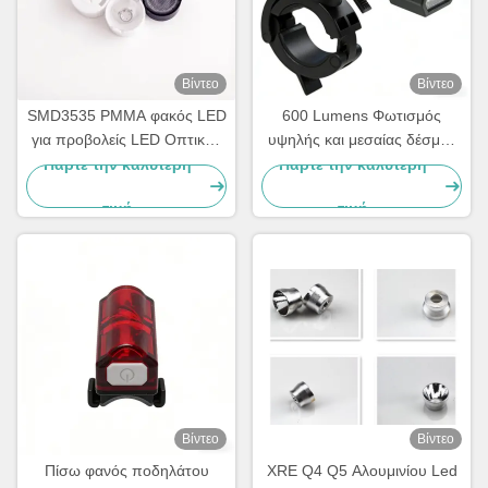
Βίντεο
Βίντεο
SMD3535 PMMA φακός LED
600 Lumens Φωτισμός
για προβολείς LED Οπτικός
υψηλής και μεσαίας δέσμης
φακός Κατασκευαστής για
εμπρός φως
Πάρτε την καλύτερη
Πάρτε την καλύτερη
κάτω φώτα στενής δέσμης
Επαναφορτιζόμενος
τιμή
τιμή
αδιάβροχος προβολέας
ποδηλάτου
Βίντεο
Βίντεο
Πίσω φανός ποδηλάτου
XRE Q4 Q5 Αλουμινίου Led