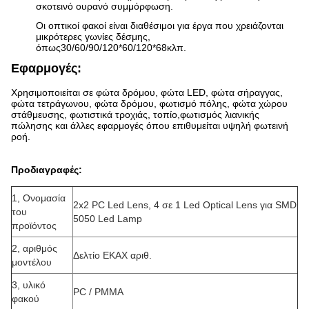
σκοτεινό ουρανό συμμόρφωση.
Οι οπτικοί φακοί είναι διαθέσιμοι για έργα που χρειάζονται
μικρότερες γωνίες δέσμης,
όπως
30/60/90/120*60/120*68
κλπ.
Εφαρμογές:
Χρησιμοποιείται σε φώτα δρόμου, φώτα LED, φώτα σήραγγας,
φώτα τετράγωνου, φώτα δρόμου, φωτισμό πόλης, φώτα χώρου
στάθμευσης, φωτιστικά τροχιάς, τοπίο,φωτισμός λιανικής
πώλησης και άλλες εφαρμογές όπου επιθυμείται υψηλή φωτεινή
ροή.
Προδιαγραφές:
1, Ονομασία
2x2 PC Led Lens, 4 σε 1 Led Optical Lens για SMD
του
5050 Led Lamp
προϊόντος
2, αριθμός
Δελτίο ΕΚΑΧ αριθ.
μοντέλου
3, υλικό
PC / PMMA
φακού