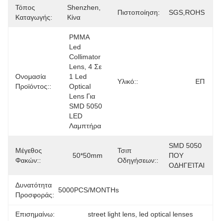
Τόπος
Shenzhen, 
Πιστοποίηση:
SGS,ROHS
Καταγωγής:
Κίνα
PMMA 
Led 
Collimator 
Lens, 4 Σε 
Ονομασία
1 Led 
Υλικό::
ΕΠ
Προϊόντος::
Optical 
Lens Για 
SMD 5050 
LED 
Λαμπτήρα
SMD 5050 
Μέγεθος
Τσιπ
50*50mm
ΠΟΥ 
Φακών::
Οδηγήσεων::
ΟΔΗΓΕΊΤΑΙ
Δυνατότητα
5000PCS/MONTHs
Προσφοράς:
Επισημαίνω:
street light lens
, 
led optical lenses