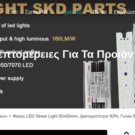
Σπίτι
Σχετικά Με Εμάς
Βίντεο
Προϊόντα
επτομέρειες Για Τα Προϊόν
σεων
>
Φακός LED Street Light 50x50mm, Διαπερατότητα 93%, Γωνία 