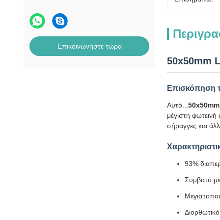
Περιγρα
Επικοινωνήστε τώρα
50x50mm LE
Επισκόπηση τ
Αυτό...
50x50mm
μέγιστη φωτεινή
σήραγγες και άλλ
Χαρακτηριστι
93% διαπερ
Συμβατό μ
Μεγιστοποι
Διορθωτικό