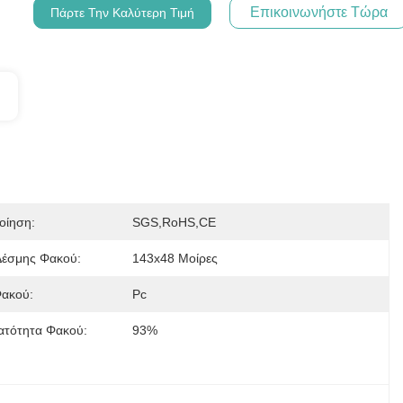
Επικοινωνήστε Τώρα
Πάρτε Την Καλύτερη Τιμή
οίηση:
SGS,RoHS,CE
Δέσμης Φακού:
143x48 Μοίρες
Φακού:
Pc
ατότητα Φακού:
93%