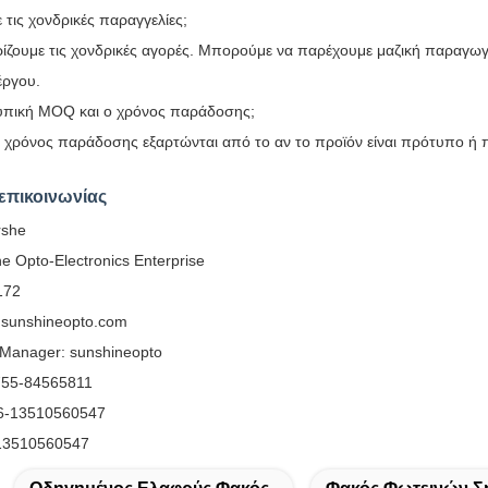
 τις χονδρικές παραγγελίες;
ρίζουμε τις χονδρικές αγορές. Μπορούμε να παρέχουμε μαζική παραγ
έργου.
 τυπική MOQ και ο χρόνος παράδοσης;
 χρόνος παράδοσης εξαρτώνται από το αν το προϊόν είναι πρότυπο 
επικοινωνίας
rshe
ne Opto-Electronics Enterprise
172
.sunshineopto.com
eManager: sunshineopto
755-84565811
6-13510560547
13510560547