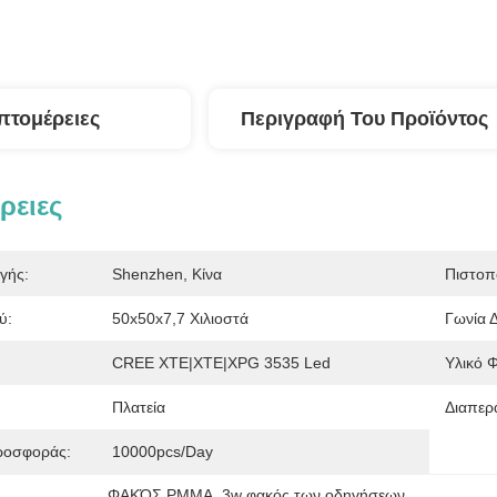
πτομέρειες
Περιγραφή Του Προϊόντος
ρειες
γής:
Shenzhen, Κίνα
Πιστοπ
ύ:
50x50x7,7 Χιλιοστά
Γωνία 
:
CREE XTE|XTE|XPG 3535 Led
Υλικό 
Πλατεία
Διαπερ
ροσφοράς:
10000pcs/day
ΦΑΚΌΣ PMMA
, 
3w φακός των οδηγήσεων