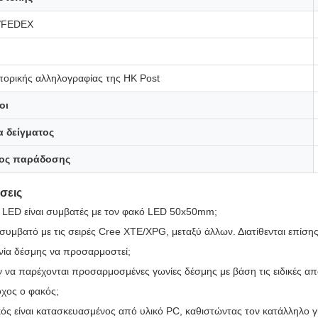
/FEDEX
ορικής αλληλογραφίας της HK Post
οι
α δείγματος
νος παράδοσης
σεις
ς LED είναι συμβατές με τον φακό LED 50x50mm;
 συμβατό με τις σειρές Cree XTE/XPG, μεταξύ άλλων. Διατίθενται επί
νία δέσμης να προσαρμοστεί;
 να παρέχονται προσαρμοσμένες γωνίες δέσμης με βάση τις ειδικές απ
οχος ο φακός;
κός είναι κατασκευασμένος από υλικό PC, καθιστώντας τον κατάλληλο γ