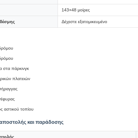
143×48 μοίρες
 δέσμης
Δέχεστε εξατομικευμένο
δρόμου
δρόμου
α στα πάρκινγκ
ρικών πλατειών
σήραγγας
γέφυρας
ς αστικού τοπίου
αποστολής και παράδοσης
στολής