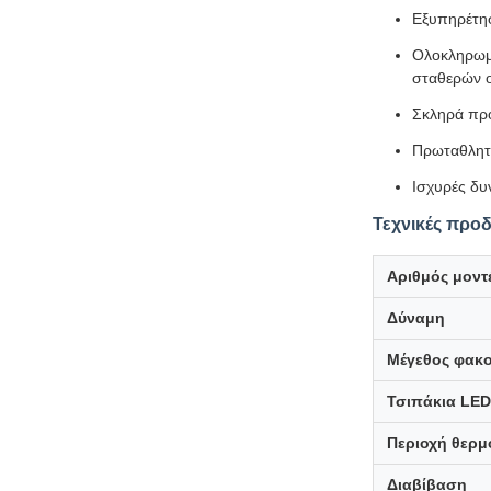
Εξυπηρέτησ
Ολοκληρωμ
σταθερών 
Σκληρά πρό
Πρωταθλητι
Ισχυρές δυ
Τεχνικές προ
Αριθμός μοντ
Δύναμη
Μέγεθος φακ
Τσιπάκια LED
Περιοχή θερμ
Διαβίβαση