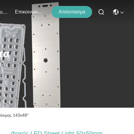
Επικοινωνήστε Μαζί Μας
Απόσπασμα
Εκδηλώσεις
τα
δέσμης 143x48°
Φακός LED Street Light 50x50mm,