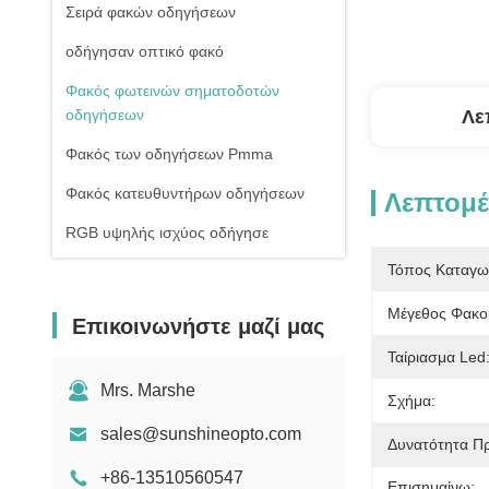
Σειρά φακών οδηγήσεων
οδήγησαν οπτικό φακό
Φακός φωτεινών σηματοδοτών
οδηγήσεων
Λε
Φακός των οδηγήσεων Pmma
Φακός κατευθυντήρων οδηγήσεων
Λεπτομέ
RGB υψηλής ισχύος οδήγησε
Τόπος Καταγω
1W υψηλής ισχύος οδήγησε
Οδηγήσεις ΣΠΑΔΙΚΩΝ υψηλής
Μέγεθος Φακο
Επικοινωνήστε μαζί μας
δύναμης
Ταίριασμα Led
Φακός γυαλιού οδηγήσεων
Mrs. Marshe
Σχήμα:
sales@sunshineopto.com
Δυνατότητα Π
+86-13510560547
Επισημαίνω: