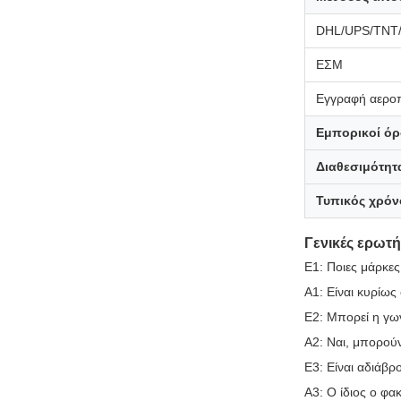
DHL/UPS/TNT
ΕΣΜ
Εγγραφή αεροπ
Εμπορικοί όρ
Διαθεσιμότητ
Τυπικός χρό
Γενικές ερωτή
Ε1: Ποιες μάρκε
Α1: Είναι κυρίως
Ε2: Μπορεί η γω
Α2: Ναι, μπορούν
Ε3: Είναι αδιάβρ
Α3: Ο ίδιος ο φα