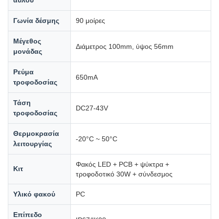
αυλού
Γωνία δέσμης
90 μοίρες
Μέγεθος
Διάμετρος 100mm, ύψος 56mm
μονάδας
Ρεύμα
650mA
τροφοδοσίας
Τάση
DC27-43V
τροφοδοσίας
Θερμοκρασία
-20°C ~ 50°C
λειτουργίας
Φακός LED + PCB + ψύκτρα +
Κιτ
τροφοδοτικό 30W + σύνδεσμος
Υλικό φακού
PC
Επίπεδο