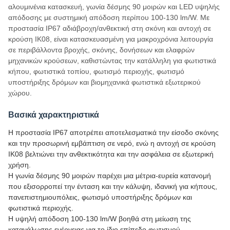
αλουμινένια κατασκευή, γωνία δέσμης 90 μοιρών και LED υψηλής
απόδοσης με συστημική απόδοση περίπου 100-130 lm/W. Με
προστασία IP67 αδιάβροχη/ανθεκτική στη σκόνη και αντοχή σε
κρούση IK08, είναι κατασκευασμένη για μακροχρόνια λειτουργία
σε περιβάλλοντα βροχής, σκόνης, δονήσεων και ελαφρών
μηχανικών κρούσεων, καθιστώντας την κατάλληλη για φωτιστικά
κήπου, φωτιστικά τοπίου, φωτισμό περιοχής, φωτισμό
υποστήριξης δρόμων και βιομηχανικά φωτιστικά εξωτερικού
χώρου.
Βασικά χαρακτηριστικά
Η προστασία IP67 αποτρέπει αποτελεσματικά την είσοδο σκόνης
και την προσωρινή εμβάπτιση σε νερό, ενώ η αντοχή σε κρούση
IK08 βελτιώνει την ανθεκτικότητα και την ασφάλεια σε εξωτερική
χρήση.
Η γωνία δέσμης 90 μοιρών παρέχει μια μέτρια-ευρεία κατανομή
που εξισορροπεί την ένταση και την κάλυψη, ιδανική για κήπους,
πανεπιστημιουπόλεις, φωτισμό υποστήριξης δρόμων και
φωτιστικά περιοχής.
Η υψηλή απόδοση 100-130 lm/W βοηθά στη μείωση της
κατανάλωσης ενέργειας για το ίδιο επίπεδο φωτισμού,