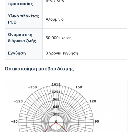
IP67/IK08
προστασίας
Υλικό πλακέτας
Αλουμίνιο
PCB
Ονομαστική
50.000+ ώρες
διάρκεια ζωής
Εγγύηση
3 χρόνια εγγύηση
Οπτικοποίηση μοτίβου δέσμης