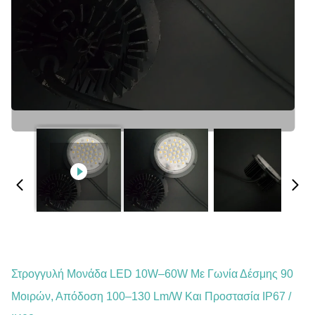
Στρογγυλή Μονάδα LED 10W–60W Με Γωνία Δέσμης 90
Μοιρών, Απόδοση 100–130 Lm/W Και Προστασία IP67 /