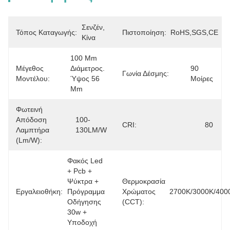
Σενζέν, 
Τόπος Καταγωγής:
Πιστοποίηση:
RoHS,SGS,CE
Κίνα
100 Mm 
Μέγεθος
Διάμετρος. 
90 
Γωνία Δέσμης:
Μοντέλου:
Ύψος 56 
Μοίρες
Mm
Φωτεινή
Απόδοση
100-
CRI:
80
Λαμπτήρα
130LM/W
(lm/w):
Φακός Led 
+ Pcb + 
Ψύκτρα + 
Θερμοκρασία
Εργαλειοθήκη:
Πρόγραμμα 
Χρώματος
2700K/3000K/400
Οδήγησης 
(CCT):
30w + 
Υποδοχή