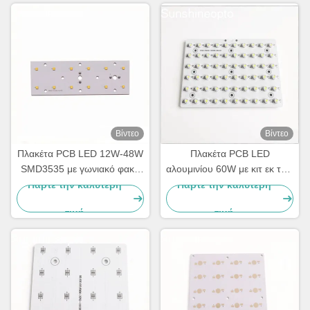
Βίντεο
Βίντεο
Πλακέτα PCB LED 12W-48W
Πλακέτα PCB LED
SMD3535 με γωνιακό φακό
αλουμινίου 60W με κιτ εκ των
δέσμης 143×70° για φωτισμό
υστέρων προσαρμογής
Πάρτε την καλύτερη
Πάρτε την καλύτερη
δρόμου
λαμπτήρων δρόμου LED
τιμή
τιμή
οπτικού φακού υπολογιστή