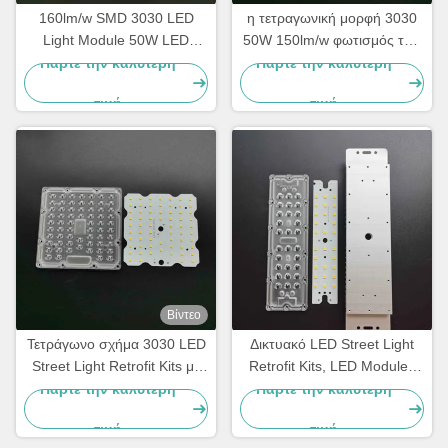
160lm/w SMD 3030 LED
η τετραγωνική μορφή 3030
Light Module 50W LED
50W 150lm/w φωτισμός των
Street Light Retrofit Kit με
οδηγήσεων τοποθετεί
Πάρτε την καλύτερη
Πάρτε την καλύτερη
οπτικό φακό υπολογιστή
όπισθεν τις εξαρτήσεις 64
τιμή
τιμή
Leds για τον οδικό λαμπτήρα
Βίντεο
Τετράγωνο σχήμα 3030 LED
Δικτυακό LED Street Light
Street Light Retrofit Kits με
Retrofit Kits, LED Modules
150 lm/W για φωτισμό
για το Street Light SKD
Πάρτε την καλύτερη
Πάρτε την καλύτερη
τούνελ 50 W
τιμή
τιμή