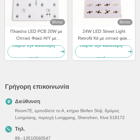
Βίντεο
Βίντεο
Πλακέτα LED PCB 20W με
24W LED Street Light
Οπτικό Φακό Η/Υ με
Retrofit Kit με οπτικό φακό
Φωτιστικό Οδού LED Retrofit
υπολογιστή 75×135° γωνία
Πάρτε την καλύτερη
Πάρτε την καλύτερη
Kit OEM Λύση φωτισμού
δέσμης για αντικατάσταση
τιμή
τιμή
δρόμου
λαμπτήρων HPS
Γρήγορη επικοινωνία
Διεύθυνση
Room7E, εμποδίστε το Α, κτήριο Binfen Shiji, δρόμος
Longxiang, περιοχή Longgang, Shenzhen, Κίνα 518172
Τηλ.
86--13510560547