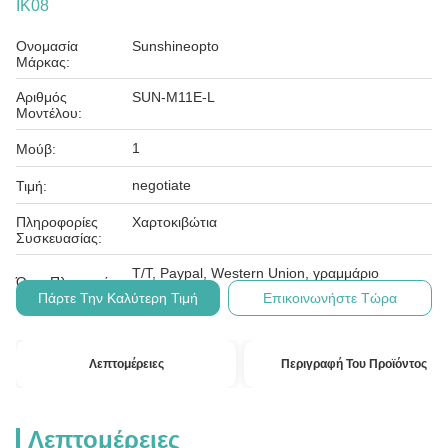
IK08
Ονομασία
Sunshineopto
Μάρκας:
Αριθμός
SUN-M11E-L
Μοντέλου:
1
Μούβ:
negotiate
Τιμή:
Πληροφορίες
Χαρτοκιβώτια
Συσκευασίας:
T/T, Paypal, Western Union, γραμμάριο
Όροι Πληρωμής:
χρημάτων
Πάρτε Την Καλύτερη Τιμή
Επικοινωνήστε Τώρα
Λεπτομέρειες
Περιγραφή Του Προϊόντος
Λεπτομέρειες