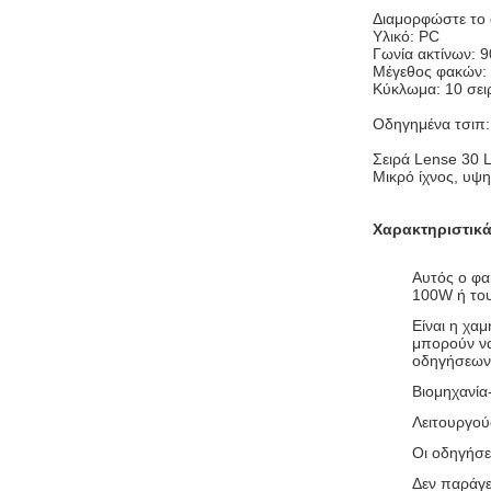
Διαμορφώστε το 
Υλικό: PC
Γωνία ακτίνων: 
Μέγεθος φακών
Κύκλωμα: 10 σει
Οδηγημένα τσιπ:
Σειρά Lense 30 
Μικρό ίχνος, υψ
Χαρακτηριστικ
Αυτός ο φα
100W ή του
Είναι η χα
μπορούν να
οδηγήσεων
Βιομηχανία
Λειτουργού
Οι οδηγήσε
Δεν παράγε