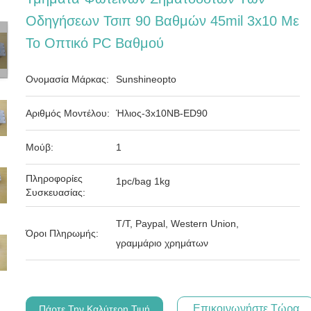
Οδηγήσεων Τσιπ 90 Βαθμών 45mil 3x10 Με
Το Οπτικό PC Βαθμού
Ονομασία Μάρκας:
Sunshineopto
Αριθμός Μοντέλου:
Ήλιος-3x10NB-ED90
Μούβ:
1
Πληροφορίες
1pc/bag 1kg
Συσκευασίας:
T/T, Paypal, Western Union,
Όροι Πληρωμής:
γραμμάριο χρημάτων
Επικοινωνήστε Τώρα
Πάρτε Την Καλύτερη Τιμή