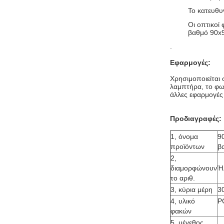
Το κατευθυ
Οι οπτικοί
βαθμό 90x9
.
Εφαρμογές:
Χρησιμοποιείται
λαμπτήρα, το φω
άλλες εφαρμογές
Προδιαγραφές:
1, όνομα
9
προϊόντων
β
2,
διαμορφώνουν
Ή
το αριθ.
3, κύρια μέρη
3
4, υλικό
P
φακών
5, μέγεθος