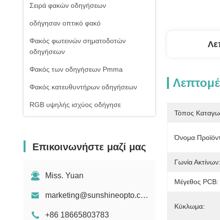
Σειρά φακών οδηγήσεων
οδήγησαν οπτικό φακό
Φακός φωτεινών σηματοδοτών
Λε
οδηγήσεων
Φακός των οδηγήσεων Pmma
Λεπτομέ
Φακός κατευθυντήρων οδηγήσεων
RGB υψηλής ισχύος οδήγησε
Τόπος Καταγω
1W υψηλής ισχύος οδήγησε
Όνομα Προϊόν
Οδηγήσεις ΣΠΑΔΙΚΩΝ υψηλής
Επικοινωνήστε μαζί μας
δύναμης
Γωνία Ακτίνων
Φακός γυαλιού οδηγήσεων
Miss. Yuan
Μέγεθος PCB:
marketing@sunshineopto.com
Κύκλωμα:
+86 18665803783