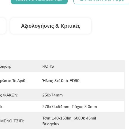
Αξιολογήσεις & Κριτικές
οίηση:
ROHS
φώστε Το Αριθ.:
Ήλιος-3x10nb-ED90
ος ΦΑΚΩΝ:
250x74mm
k:
278x74x54mm, Πάχος 8.0mm
Τσιπ 140-150lm, 6000k 45mil 
ΜΕΝΟ ΤΣΙΠ:
Bridgelux