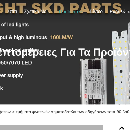
Σπίτι
Σχετικά Με Εμάς
Βίντεο
Προϊόντα
επτομέρειες Για Τα Προϊόν
ήσεων
>
τμήματα φωτεινών σηματοδοτών των οδηγήσεων τσιπ 90 βαθμ