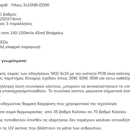
αριθ.: Ήλιος-3x10NB-ED90
90 βαθμός
: 250X74mm
ρές 3 παράλληλος
 τσιπ 140-150lm/w 45mil Bridgelux
LEDs
ηλή ελαφριά παραγωγή
ά γνωρίσματα:
κός σειράς των οδηγήσεων SKD 3x10 με την ενότητα PCB είναι καλύτερ
ς λαμπτήρες δύναμης σχεδίου όπως 30W, 60W, 90W και ούτω καθεξής
μηλότερη λύση συνολικού κόστους, μπορούν να αντικαταστήσουν το υπάρ
 επαναχρησιμοποιηθούν. Το συνολικό κόστος μειώνεται σημαντικά έν
.
-οδηγώντας θερμική διαχείριση που χρησιμοποιεί την τεχνολογία
σα σειρά θερμοκρασίας: από 35 βαθμό Κελσίου σε 70 βαθμό Κελσίου.
ις τοποθετούν όπισθεν τις εξαρτήσεις δεν περιέχουν κανέναν οποιοδή
ι τις UV ακτίνες που βλάπτουν τα μάτια των ανθρώπων.