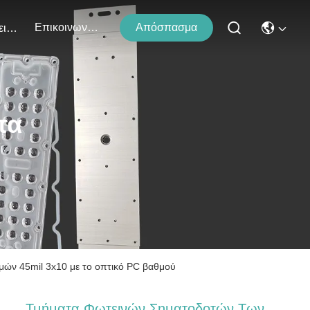
Επικοινωνήστε Μαζί Μας
Απόσπασμα
Εκδηλώσεις
τα
ών 45mil 3x10 με το οπτικό PC βαθμού
Τμήματα Φωτεινών Σηματοδοτών Των