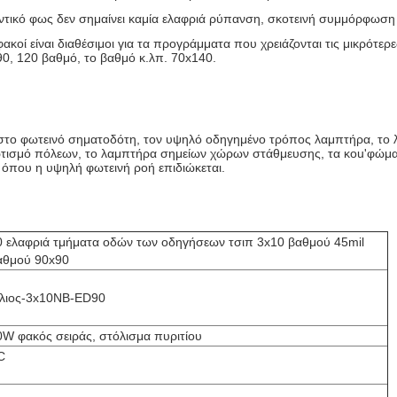
ντικό φως δεν σημαίνει καμία ελαφριά ρύπανση, σκοτεινή συμμόρφωση
 φακοί είναι διαθέσιμοι για τα προγράμματα που χρειάζονται τις μικρότ
0, 120 βαθμό, το βαθμό κ.λπ. 70x140.
 στο φωτεινό σηματοδότη, τον υψηλό οδηγημένο τρόπος λαμπτήρα, το 
τισμό πόλεων, το λαμπτήρα σημείων χώρων στάθμευσης, τα κοu'φώματα
 όπου η υψηλή φωτεινή ροή επιδιώκεται.
0 ελαφριά τμήματα οδών των οδηγήσεων τσιπ 3x10 βαθμού 45mil
αθμού 90x90
λιος-3x10NB-ED90
0W φακός σειράς, στόλισμα πυριτίου
C