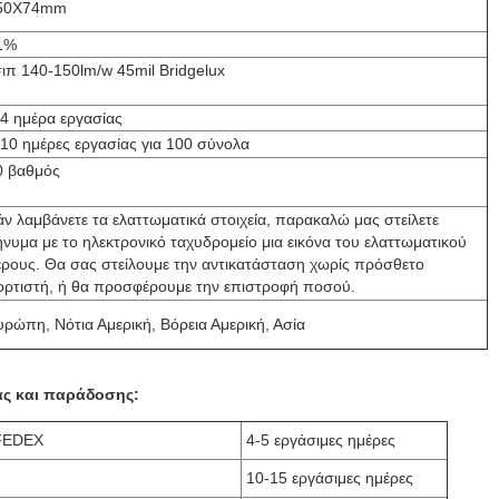
50X74mm
1%
σιπ 140-150lm/w 45mil Bridgelux
-4 ημέρα εργασίας
-10 ημέρες εργασίας για 100 σύνολα
0 βαθμός
άν λαμβάνετε τα ελαττωματικά στοιχεία, παρακαλώ μας στείλετε
ήνυμα με το ηλεκτρονικό ταχυδρομείο μια εικόνα του ελαττωματικού
έρους. Θα σας στείλουμε την αντικατάσταση χωρίς πρόσθετο
ορτιστή, ή θα προσφέρουμε την επιστροφή ποσού.
υρώπη, Νότια Αμερική, Βόρεια Αμερική, Ασία
ας και παράδοσης:
FEDEX
4-5 εργάσιμες ημέρες
10-15 εργάσιμες ημέρες