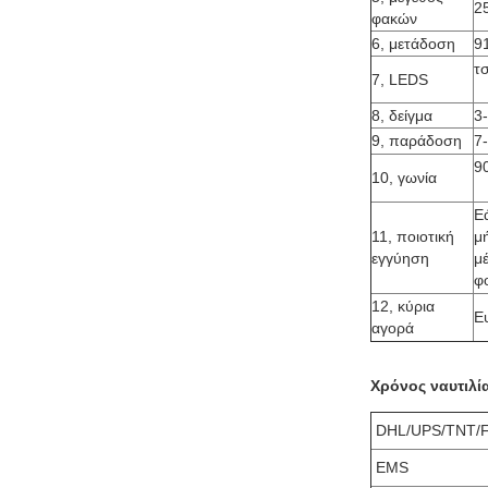
2
φακών
6, μετάδοση
9
τ
7, LEDS
8, δείγμα
3
9, παράδοση
7
9
10, γωνία
Ε
11, ποιοτική
μ
εγγύηση
μ
φ
12, κύρια
Ε
αγορά
Χρόνος ναυτιλί
DHL/UPS/TNT/
EMS