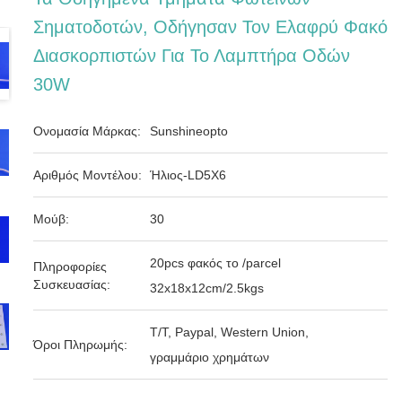
Σηματοδοτών, Οδήγησαν Τον Ελαφρύ Φακό
Διασκορπιστών Για Το Λαμπτήρα Οδών
30W
Ονομασία Μάρκας:
Sunshineopto
Αριθμός Μοντέλου:
Ήλιος-LD5X6
Μούβ:
30
20pcs φακός το /parcel
Πληροφορίες
Συσκευασίας:
32x18x12cm/2.5kgs
T/T, Paypal, Western Union,
Όροι Πληρωμής:
γραμμάριο χρημάτων