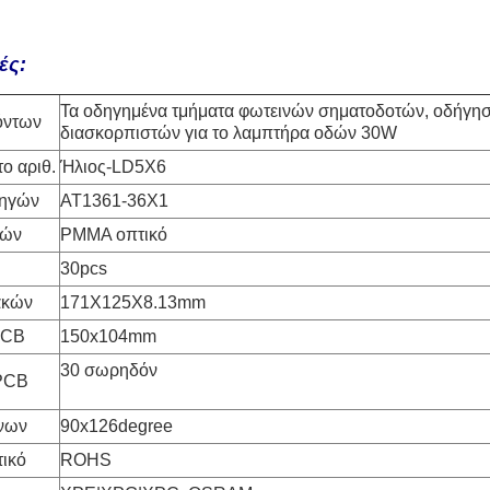
ές:
Τα οδηγημένα τμήματα φωτεινών σηματοδοτών, οδήγησ
όντων
διασκορπιστών για το λαμπτήρα οδών 30W
ο αριθ.
Ήλιος-LD5X6
δηγών
AT1361-36X1
κών
PMMA οπτικό
30pcs
ακών
171X125X8.13mm
PCB
150x104mm
30 σωρηδόν
PCB
ίνων
90x126degree
τικό
ROHS