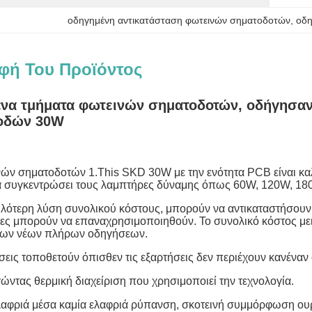
οδηγημένη αντικατάσταση φωτεινών σηματοδοτών
, 
οδη
φή Του Προϊόντος
να τμήματα φωτεινών σηματοδοτών, οδήγησαν
οδών 30W
ών σηματοδοτών 1.This SKD 30W με την ενότητα PCB είναι καλ
α συγκεντρώσει τους λαμπτήρες δύναμης όπως 60W, 120W, 180
αμηλότερη λύση συνολικού κόστους, μπορούν να αντικαταστήσουν
ίες μπορούν να επαναχρησιμοποιηθούν. Το συνολικό κόστος με
των νέων πλήρων οδηγήσεων.
σεις τοποθετούν όπισθεν τις εξαρτήσεις δεν περιέχουν κανέν
γώντας θερμική διαχείριση που χρησιμοποιεί την τεχνολογία.
ελαφριά μέσα καμία ελαφριά ρύπανση, σκοτεινή συμμόρφωση ου