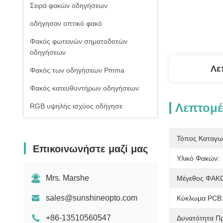
Σειρά φακών οδηγήσεων
οδήγησαν οπτικό φακό
Φακός φωτεινών σηματοδοτών
οδηγήσεων
Λε
Φακός των οδηγήσεων Pmma
Φακός κατευθυντήρων οδηγήσεων
Λεπτομέ
RGB υψηλής ισχύος οδήγησε
1W υψηλής ισχύος οδήγησε
Τόπος Καταγω
Οδηγήσεις ΣΠΑΔΙΚΩΝ υψηλής
Επικοινωνήστε μαζί μας
δύναμης
Υλικό Φακών:
Φακός γυαλιού οδηγήσεων
Mrs. Marshe
Μέγεθος ΦΑΚ
sales@sunshineopto.com
Κύκλωμα PCB
+86-13510560547
Δυνατότητα Π