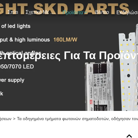
Σπίτι
Σχετικά Με Εμάς
Βίντεο
Προϊόντα
επτομέρειες Για Τα Προϊόν
ήσεων
>
Τα οδηγημένα τμήματα φωτεινών σηματοδοτών, οδήγησαν το