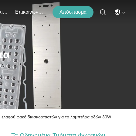
Επικοινωνήστε Μαζί Μας
Απόσπασμα
Εκδηλώσεις
τα
ν ελαφρύ φακό διασκορπιστών για το λαμπτήρα οδών 30W
Τα Οδηγημένα Τμήματα Φωτεινών