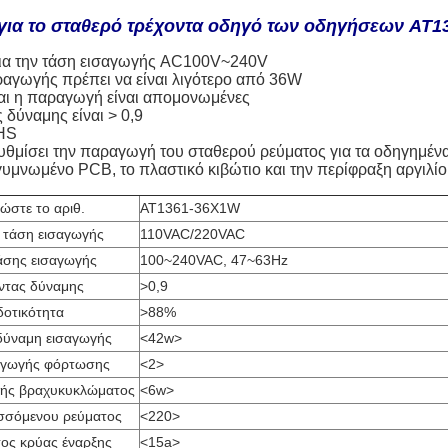
για το σταθερό τρέχοντα οδηγό των οδηγήσεων AT1
ια την τάση εισαγωγής AC100V~240V
ραγωγής πρέπει να είναι λιγότερο από 36W
και η παραγωγή είναι απομονωμένες
 δύναμης είναι > 0,9
HS
υθμίσει την παραγωγή του σταθερού ρεύματος για τα οδηγημέν
γυμνωμένο PCB, το πλαστικό κιβώτιο και την περίφραξη αργιλίο
ώστε το αριθ.
AT1361-36X1W
 τάση εισαγωγής
110VAC/220VAC
άσης εισαγωγής
100~240VAC, 47~63Hz
ντας δύναμης
>0,9
οτικότητα
>88%
δύναμη εισαγωγής
<42w>
αγωγής φόρτωσης
<2>
γής βραχυκυκλώματος
<6w>
σσόμενου ρεύματος
<220>
ος κρύας έναρξης
<15a>