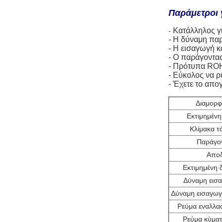
Παράμετροι 
Κατάλληλος γ
-
- Η δύναμη πα
- Η εισαγωγή 
- Ο παράγοντας
- Πρότυπα RO
- Εύκολος να ρ
- Έχετε το απο
Διαμορφ
Εκτιμημένη
Κλίμακα τ
Παράγο
Αποδ
Εκτιμημένη 
Δύναμη εισ
Δύναμη εισαγω
Ρεύμα εναλλα
Ρεύμα κύματ