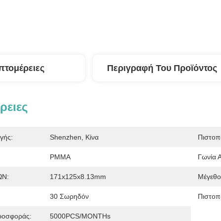
πτομέρειες
Περιγραφή Του Προϊόντος
ρειες
γής:
Shenzhen, Κίνα
Πιστοπ
PMMA
Γωνία Α
ΩΝ:
171x125x8.13mm
Μέγεθο
:
30 Σωρηδόν
Πιστοπ
ροσφοράς:
5000PCS/MONTHs