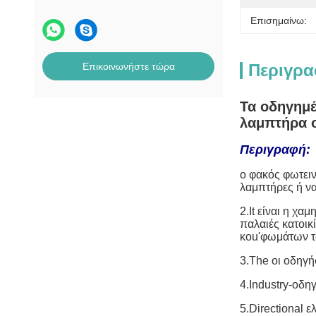
Επισημαίνω:
Επικοινωνήστε τώρα
Περιγρα
Τα οδηγημέ
λαμπτήρα 
Περιγραφή:
ο φακός φωτειν
λαμπτήρες ή ν
2.It είναι η χ
παλαιές κατοικ
κοu'φωμάτων 
3.The οι οδηγή
4.Industry-οδη
5.Directional 