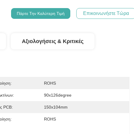
Επικοινωνήστε Τώρα
Πάρτε Την Καλύτερη Τιμή
Αξιολογήσεις & Κριτικές
οίηση:
ROHS
κτίνων:
90x126degree
ς PCB:
150x104mm
οίηση:
ROHS