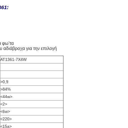
361:
α φω'τα
υ αδιάβροχα για την επιλογή
AT1361-7X4W
>0,9
>84%
<44w>
<2>
<6w>
<220>
<15a>