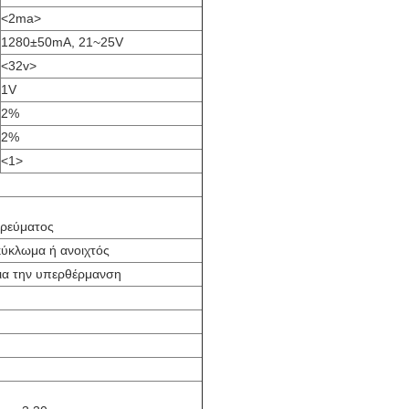
<2ma>
1280±50mA, 21~25V
<32v>
1V
2%
2%
<1>
 ρεύματος
υκύκλωμα ή ανοιχτός
ια την υπερθέρμανση