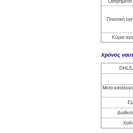
Οδηγημένα 
Ποιοτική εγ
Κύρια αγ
Χρόνος ναυτ
DHL/
Μετα κατάλογο
Εμ
Διαθεσ
Χρό