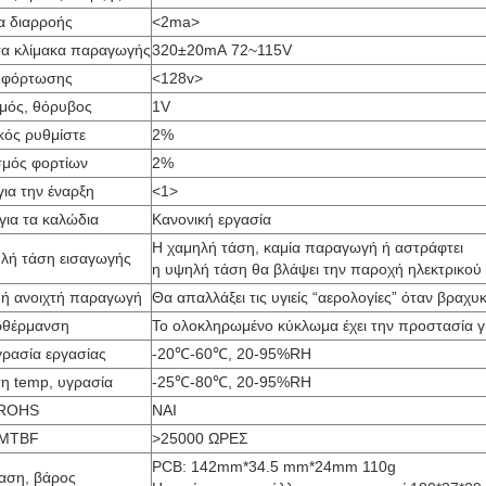
α διαρροής
<2ma>
σα κλίμακα παραγωγής
320±20mA 72~115V
 φόρτωσης
<128v>
μός, θόρυβος
1V
κός ρυθμίστε
2%
σμός φορτίων
2%
ια την έναρξη
<1>
για τα καλώδια
Κανονική εργασία
Η χαμηλή τάση, καμία παραγωγή ή αστράφτει
λή τάση εισαγωγής
η υψηλή τάση θα βλάψει την παροχή ηλεκτρικού
ή ανοιχτή παραγωγή
Θα απαλλάξει τις υγιείς “αερολογίες” όταν βραχ
ρθέρμανση
Το ολοκληρωμένο κύκλωμα έχει την προστασία γ
ρασία εργασίας
-20℃-60℃, 20-95%RH
η temp, υγρασία
-25℃-80℃, 20-95%RH
ROHS
ΝΑΙ
MTBF
>25000 ΩΡΕΣ
PCB: 142mm*34.5 mm*24mm 110g
αση, βάρος