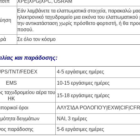
τσιπ
XPE|XPG|XPC, OSRAM
Εάν λαμβάνετε τα ελαττωματικά στοιχεία, παρακαλώ μας
ηλεκτρονικό ταχυδρομείο μια εικόνα του ελαττωματικού
γύηση
την αντικατάσταση χωρίς πρόσθετο φορτιστή, ή θα πρ
ποσού.
ορά
Σε όλο τον κόσμο
ιλίας και παράδοσης:
UPS/TNT/FEDEX
4-5 εργάσιμες ημέρες
EMS
10-15 εργάσιμες ημέρες
ς ταχυδρομείου αέρα του
15-18 εργάσιμες ημέρες
HK
πορικοί όροι
ΑΛΥΣΊΔΑ ΡΟΛΟΓΙΟΎ|EXW|CIF|CF
ιμότητα δειγμάτων
ΝΑΙ, 3 ημέρες
νος παράδοσης
5-6 εργάσιμες ημέρες