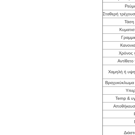
Ρεύμ
Σταθερή τρέχου
Τάση
Κυματισ
Γραμμι
Κανονι
Χρόνος γ
Αντίθετο 
Χαμηλή ή υψη
Βραχυκύκλωμα 
Υπε
Temp & υγ
Αποθήκευσ
Διάστ