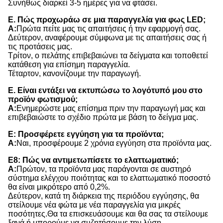
Συνήθως διαρκεί 3-5 ημέρες για να φτάσει.
Ε. Πώς προχωράω σε μια παραγγελία για φως LED;
Α:
Πρώτα πείτε μας τις απαιτήσεις ή την εφαρμογή σας.
Δεύτερον, αναφέρουμε σύμφωνα με τις απαιτήσεις σας ή
τις προτάσεις μας.
Τρίτον, ο πελάτης επιβεβαιώνει τα δείγματα και τοποθετεί
κατάθεση για επίσημη παραγγελία.
Τέταρτον, κανονίζουμε την παραγωγή.
Ε. Είναι εντάξει να εκτυπώσω το λογότυπό μου στο
προϊόν φωτισμού;
Α:
Ενημερώστε μας επίσημα πριν την παραγωγή μας και
επιβεβαιώστε το σχέδιο πρώτα με βάση το δείγμα μας.
Ε: Προσφέρετε εγγύηση για τα προϊόντα;
Α:
Ναι, προσφέρουμε 2 χρόνια εγγύηση στα προϊόντα μας.
Ε8: Πώς να αντιμετωπίσετε το ελαττωματικό;
Α:
Πρώτον, τα προϊόντα μας παράγονται σε αυστηρό
σύστημα ελέγχου ποιότητας και το ελαττωματικό ποσοστό
θα είναι μικρότερο από 0,2%.
Δεύτερον, κατά τη διάρκεια της περιόδου εγγύησης, θα
στείλουμε νέα φώτα με νέα παραγγελία για μικρές
ποσότητες.Θα τα επισκευάσουμε και θα σας τα στείλουμε
ξανά ή μπορούμε να συζητήσουμε την λύση