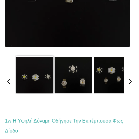
1w Η Υψηλή Δύναμη Οδήγησε Την Εκπέμπουσα Φως
Δίοδο