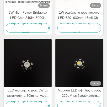
Βίντεο
Βίντεο
3W High Power Bridgelux
1W υψηλής ισχύος κόκκινο
LED Chip 240lm 6000K
LED 620–630nm 45mil Chip
̇6500K Λευκός εκδότης LED
400mA Εκπομπός LED
Πάρτε την καλύτερη
Πάρτε την καλύτερη
για φωτισμό δρόμου,
υψηλής φωτεινότητας
τιμή
τιμή
φωτισμό πλημμύρας και
βιομηχανικό φωτισμό OEM
κατασκευαστής LED
Βίντεο
LED υψηλής ισχύος 3W με
Μονάδα LED υψηλής ισχύος
φωτεινότητα 50lm και γωνία
220LM με θερμοκρασία
θέασης 120 μοιρών για
χρώματος 6500K και PCB
Πάρτε την καλύτερη
Πάρτε την καλύτερη
φωτισμό LED
αλουμινίου αστεριού