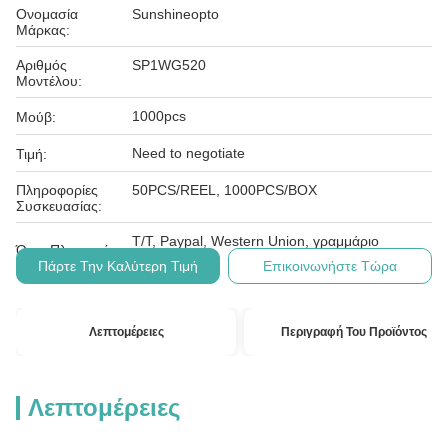
Ονομασία
Sunshineopto
Μάρκας:
Αριθμός
SP1WG520
Μοντέλου:
1000pcs
Μούβ:
Need to negotiate
Τιμή:
Πληροφορίες
50PCS/REEL, 1000PCS/BOX
Συσκευασίας:
T/T, Paypal, Western Union, γραμμάριο
Όροι Πληρωμής:
χρημάτων
Πάρτε Την Καλύτερη Τιμή
Επικοινωνήστε Τώρα
Λεπτομέρειες
Περιγραφή Του Προϊόντος
Λεπτομέρειες