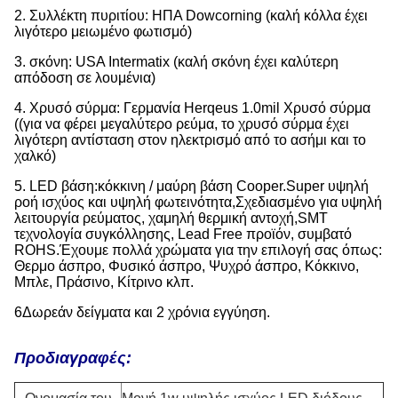
2. Συλλέκτη πυριτίου: ΗΠΑ Dowcorning (καλή κόλλα έχει
λιγότερο μειωμένο φωτισμό)
3. σκόνη: USA Intermatix (καλή σκόνη έχει καλύτερη
απόδοση σε λουμένια)
4. Χρυσό σύρμα: Γερμανία Herqeus 1.0mil Χρυσό σύρμα
((για να φέρει μεγαλύτερο ρεύμα, το χρυσό σύρμα έχει
λιγότερη αντίσταση στον ηλεκτρισμό από το ασήμι και το
χαλκό)
5. LED βάση:κόκκινη / μαύρη βάση Cooper.Super υψηλή
ροή ισχύος και υψηλή φωτεινότητα,Σχεδιασμένο για υψηλή
λειτουργία ρεύματος, χαμηλή θερμική αντοχή,SMT
τεχνολογία συγκόλλησης, Lead Free προϊόν, συμβατό
ROHS.
Έχουμε πολλά χρώματα για την επιλογή σας όπως:
Θερμο άσπρο, Φυσικό άσπρο, Ψυχρό άσπρο, Κόκκινο,
Μπλε, Πράσινο, Κίτρινο κλπ.
6Δωρεάν δείγματα και 2 χρόνια εγγύηση.
Προδιαγραφές: