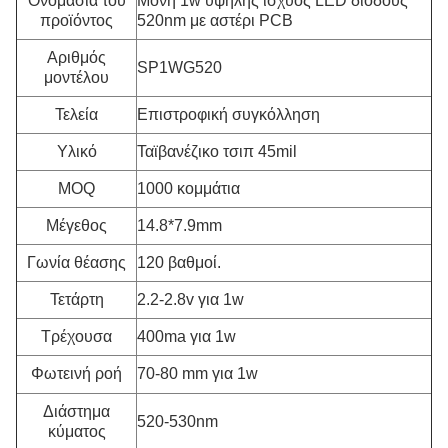
Ονομασία του
Μονή 1w υψηλής ισχύος LED διόδους
προϊόντος
520nm με αστέρι PCB
Αριθμός
SP1WG520
μοντέλου
Τελεία
Επιστροφική συγκόλληση
Υλικό
Ταϊβανέζικο τσιπ 45mil
MOQ
1000 κομμάτια
Μέγεθος
14.8*7.9mm
Γωνία θέασης
120 βαθμοί.
Τετάρτη
2.2-2.8v για 1w
Τρέχουσα
400ma για 1w
Φωτεινή ροή
70-80 mm για 1w
Διάστημα
520-530nm
κύματος