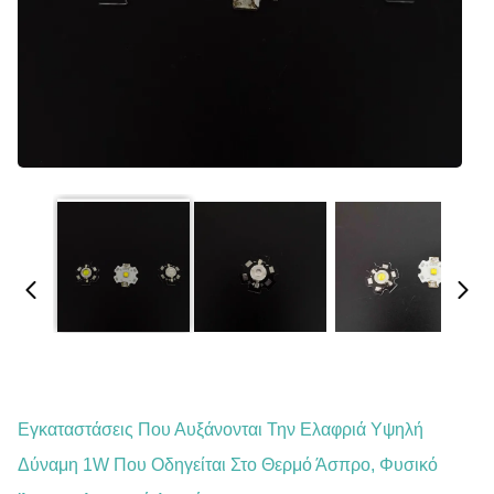
Εγκαταστάσεις Που Αυξάνονται Την Ελαφριά Υψηλή
Δύναμη 1W Που Οδηγείται Στο Θερμό Άσπρο, Φυσικό