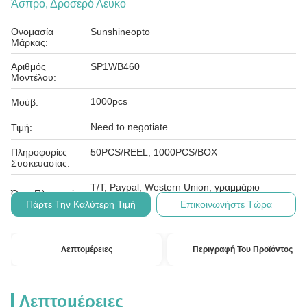
Άσπρο, Δροσερό Λευκό
Ονομασία
Sunshineopto
Μάρκας:
Αριθμός
SP1WB460
Μοντέλου:
1000pcs
Μούβ:
Need to negotiate
Τιμή:
Πληροφορίες
50PCS/REEL, 1000PCS/BOX
Συσκευασίας:
T/T, Paypal, Western Union, γραμμάριο
Όροι Πληρωμής:
χρημάτων
Πάρτε Την Καλύτερη Τιμή
Επικοινωνήστε Τώρα
Λεπτομέρειες
Περιγραφή Του Προϊόντος
Λεπτομέρειες