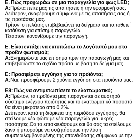
Ε. Πώς προχωράω σε μια παραγγελία για φως LED;
Α:
Πρώτα πείτε μας τις απαιτήσεις ή την εφαρμογή σας.
Δεύτερον, αναφέρουμε σύμφωνα με τις απαιτήσεις σας ή
τις προτάσεις μας.
Τρίτον, ο πελάτης επιβεβαιώνει τα δείγματα και τοποθετεί
κατάθεση για επίσημη παραγγελία.
Τέταρτον, κανονίζουμε την παραγωγή.
Ε. Είναι εντάξει να εκτυπώσω το λογότυπό μου στο
προϊόν φωτισμού;
Α:
Ενημερώστε μας επίσημα πριν την παραγωγή μας και
επιβεβαιώστε το σχέδιο πρώτα με βάση το δείγμα μας.
Ε: Προσφέρετε εγγύηση για τα προϊόντα;
Α:
Ναι, προσφέρουμε 2 χρόνια εγγύηση στα προϊόντα μας.
Ε8: Πώς να αντιμετωπίσετε το ελαττωματικό;
Α:
Πρώτον, τα προϊόντα μας παράγονται σε αυστηρό
σύστημα ελέγχου ποιότητας και το ελαττωματικό ποσοστό
θα είναι μικρότερο από 0,2%.
Δεύτερον, κατά τη διάρκεια της περιόδου εγγύησης, θα
στείλουμε νέα φώτα με νέα παραγγελία για μικρές
ποσότητες.Θα τα επισκευάσουμε και θα σας τα στείλουμε
ξανά ή μπορούμε να συζητήσουμε την λύση
συμπεριλαμβανομένης της επανέκδοσης σύμφωνα με την