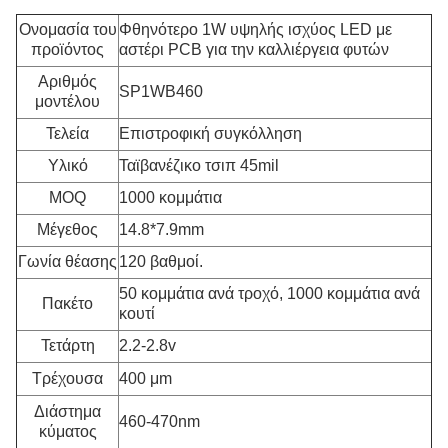
Ονομασία του
Φθηνότερο 1W υψηλής ισχύος LED με
προϊόντος
αστέρι PCB για την καλλιέργεια φυτών
Αριθμός
SP1WB460
μοντέλου
Τελεία
Επιστροφική συγκόλληση
Υλικό
Ταϊβανέζικο τσιπ 45mil
MOQ
1000 κομμάτια
Μέγεθος
14.8*7.9mm
Γωνία θέασης
120 βαθμοί.
50 κομμάτια ανά τροχό, 1000 κομμάτια ανά
Πακέτο
κουτί
Τετάρτη
2.2-2.8v
Τρέχουσα
400 μm
Διάστημα
460-470nm
κύματος