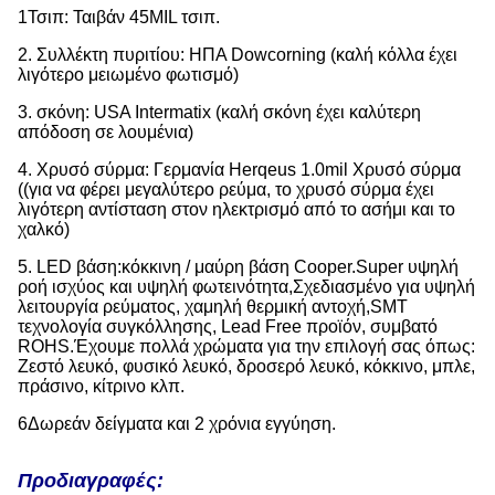
1Τσιπ: Ταιβάν 45MIL τσιπ.
2. Συλλέκτη πυριτίου: ΗΠΑ Dowcorning (καλή κόλλα έχει
λιγότερο μειωμένο φωτισμό)
3. σκόνη: USA Intermatix (καλή σκόνη έχει καλύτερη
απόδοση σε λουμένια)
4. Χρυσό σύρμα: Γερμανία Herqeus 1.0mil Χρυσό σύρμα
((για να φέρει μεγαλύτερο ρεύμα, το χρυσό σύρμα έχει
λιγότερη αντίσταση στον ηλεκτρισμό από το ασήμι και το
χαλκό)
5. LED βάση:κόκκινη / μαύρη βάση Cooper.Super υψηλή
ροή ισχύος και υψηλή φωτεινότητα,Σχεδιασμένο για υψηλή
λειτουργία ρεύματος, χαμηλή θερμική αντοχή,SMT
τεχνολογία συγκόλλησης, Lead Free προϊόν, συμβατό
ROHS.Έχουμε πολλά χρώματα για την επιλογή σας όπως:
Ζεστό λευκό, φυσικό λευκό, δροσερό λευκό, κόκκινο, μπλε,
πράσινο, κίτρινο κλπ.
6Δωρεάν δείγματα και 2 χρόνια εγγύηση.
Προδιαγραφές: