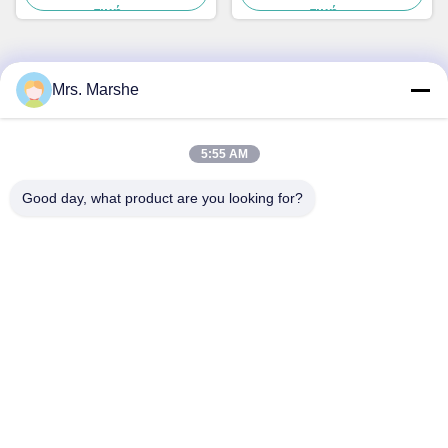
τιμή
τιμή
αδιάβροχος προβολέας
ποδηλάτου
Mrs. Marshe
Γρήγορη επικοινωνία
Διεύθυνση
5:55 AM
Room7E, εμποδίστε το Α, κτήριο Binfen Shiji, δρόμος
Good day, what product are you looking for?
Longxiang, περιοχή Longgang, Shenzhen, Κίνα 518172
Τηλ.
86--13510560547
Ηλεκτρονικό
sales@sunshineopto.com
Πολιτική απορρήτου
|
Sitemap
| Καλή ποιότητα της Κίνας