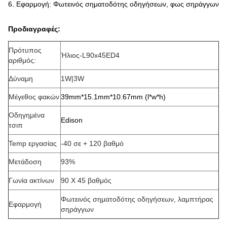
6.
Εφαρμογή: Φωτεινός σηματοδότης οδηγήσεων, φως σηράγγων
Προδιαγραφές:
Πρότυπος
Ήλιος-L90x45ED4
αριθμός:
Δύναμη
1W|3W
Μέγεθος φακών
39mm*15.1mm*10.67mm (l*w*h)
Οδηγημένα
Edison
τσιπ
Temp εργασίας
-40 σε + 120 βαθμό
Μετάδοση
93%
Γωνία ακτίνων
90 X 45 βαθμός
Φωτεινός σηματοδότης οδηγήσεων, λαμπτήρας
Εφαρμογή
σηράγγων