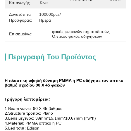
Καταγωγής:
Κίνα
Δυνατότητα
100000pcs/
Προσφοράς:
Ημέρα
φακός φωτεινών σηματοδοτών
, 
Επισημαίνω:
Οπτικός φακός οδηγήσεων
Περιγραφή Του Προϊόντος
Η πλαστική υψηλή δύναμη PMMA ή PC οδήγησε τον οπτικό
βαθμό σχεδίου 90 X 45 φακών
Γρήγορη λεπτομέρεια:
1.Beam γωνία: 90 X 45 βαθμός
2.Structure τρόπος: Plano
3.Lens μέγεθος:
39mm*15.1mm*10.67mm (l*w*h)
4.Material: PMMA οπτικό ή PC
5.Led τσιπ:
Edison