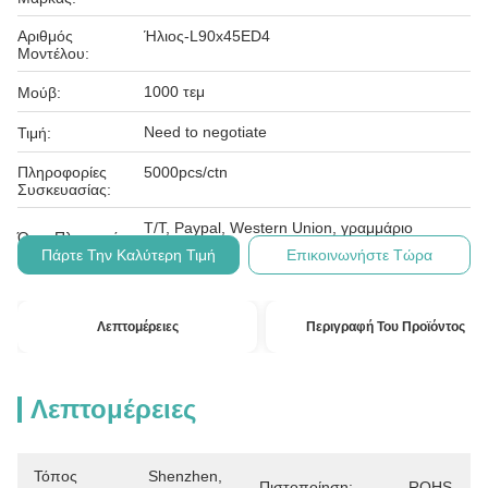
Αριθμός
Ήλιος-L90x45ED4
Μοντέλου:
1000 τεμ
Μούβ:
Need to negotiate
Τιμή:
Πληροφορίες
5000pcs/ctn
Συσκευασίας:
T/T, Paypal, Western Union, γραμμάριο
Όροι Πληρωμής:
χρημάτων
Πάρτε Την Καλύτερη Τιμή
Επικοινωνήστε Τώρα
Λεπτομέρειες
Περιγραφή Του Προϊόντος
Λεπτομέρειες
Τόπος
Shenzhen, 
Πιστοποίηση:
ROHS