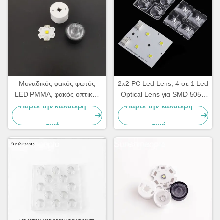
Μοναδικός φακός φωτός
2x2 PC Led Lens, 4 σε 1 Led
LED PMMA, φακός οπτικής
Optical Lens για SMD 5050
LED για SMD 3535 LED
Led Lamp
Πάρτε την καλύτερη
Πάρτε την καλύτερη
τιμή
τιμή