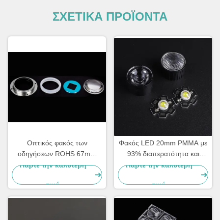
ΣΧΕΤΙΚΑ ΠΡΟΪΟΝΤΑ
Οπτικός φακός των
Φακός LED 20mm PMMA με
οδηγήσεων ROHS 67mm
93% διαπερατότητα και
Dia για 30W 50W των
γωνία δέσμης 5 μοιρών για
Πάρτε την καλύτερη
Πάρτε την καλύτερη
οδηγήσεων ΣΠΑΔΊΚΩΝ
σημειακά φώτα και
τιμή
τιμή
εφαρμογές στενής δέσμης