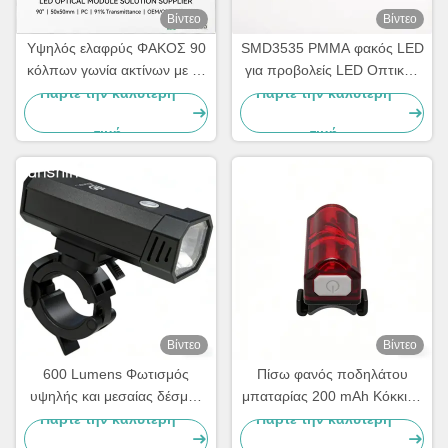
Βίντεο
Βίντεο
Υψηλός ελαφρύς ΦΑΚΟΣ 90
SMD3535 PMMA φακός LED
κόλπων γωνία ακτίνων με το
για προβολείς LED Οπτικός
στρογγυλό σχέδιο για το
φακός Κατασκευαστής για
Πάρτε την καλύτερη
Πάρτε την καλύτερη
φακό 5050 οδηγήσεων
κάτω φώτα στενής δέσμης
τιμή
τιμή
Βίντεο
Βίντεο
600 Lumens Φωτισμός
Πίσω φανός ποδηλάτου
υψηλής και μεσαίας δέσμης
μπαταρίας 200 mAh Κόκκινο
εμπρός φως
πίσω φως ποδηλάτου 50
Πάρτε την καλύτερη
Πάρτε την καλύτερη
Επαναφορτιζόμενος
μέτρα Απόσταση φωτισμού