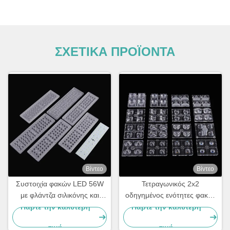
ΣΧΕΤΙΚΑ ΠΡΟΪΟΝΤΑ
Βίντεο
Βίντεο
Συστοιχία φακών LED 56W
Τετραγωνικός 2x2
με φλάντζα σιλικόνης και
οδηγημένος ενότητες φακός
πολλαπλές γωνίες δέσμης
PMMA για τον τύπο ΙΙ IESNA
Πάρτε την καλύτερη
Πάρτε την καλύτερη
οδικός φωτισμός
τιμή
τιμή