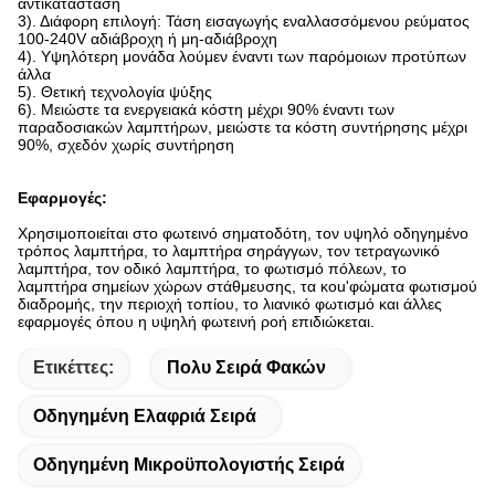
αντικατάσταση
3). Διάφορη επιλογή: Τάση εισαγωγής εναλλασσόμενου ρεύματος
100-240V αδιάβροχη ή μη-αδιάβροχη
4). Υψηλότερη μονάδα λούμεν έναντι των παρόμοιων προτύπων
άλλα
5). Θετική τεχνολογία ψύξης
6). Μειώστε τα ενεργειακά κόστη μέχρι 90% έναντι των
παραδοσιακών λαμπτήρων, μειώστε τα κόστη συντήρησης μέχρι
90%, σχεδόν χωρίς συντήρηση
Εφαρμογές:
Χρησιμοποιείται στο φωτεινό σηματοδότη, τον υψηλό οδηγημένο
τρόπος λαμπτήρα, το λαμπτήρα σηράγγων, τον τετραγωνικό
λαμπτήρα, τον οδικό λαμπτήρα, το φωτισμό πόλεων, το
λαμπτήρα σημείων χώρων στάθμευσης, τα κοu'φώματα φωτισμού
διαδρομής, την περιοχή τοπίου, το λιανικό φωτισμό και άλλες
εφαρμογές όπου η υψηλή φωτεινή ροή επιδιώκεται.
Ετικέττες:
Πολυ Σειρά Φακών
Οδηγημένη Ελαφριά Σειρά
Οδηγημένη Μικροϋπολογιστής Σειρά