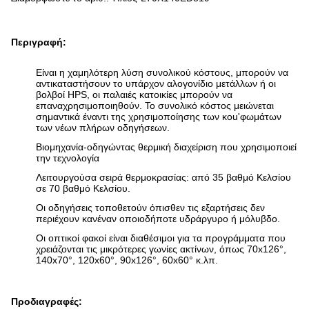
Περιγραφή:
Είναι η χαμηλότερη λύση συνολικού κόστους, μπορούν να
αντικαταστήσουν το υπάρχον αλογονίδιο μετάλλων ή οι
βολβοί HPS, οι παλαιές κατοικίες μπορούν να
επαναχρησιμοποιηθούν. Το συνολικό κόστος μειώνεται
σημαντικά έναντι της χρησιμοποίησης των κοu'φωμάτων
των νέων πλήρων οδηγήσεων.
Βιομηχανία-οδηγώντας θερμική διαχείριση που χρησιμοποιεί
την τεχνολογία
Λειτουργούσα σειρά θερμοκρασίας: από 35 βαθμό Κελσίου
σε 70 βαθμό Κελσίου.
Οι οδηγήσεις τοποθετούν όπισθεν τις εξαρτήσεις δεν
περιέχουν κανέναν οποιοδήποτε υδράργυρο ή μόλυβδο.
Οι οπτικοί φακοί είναι διαθέσιμοι για τα προγράμματα που
χρειάζονται τις μικρότερες γωνίες ακτίνων, όπως 70x126°,
140x70°, 120x60°, 90x126°, 60x60° κ.λπ.
Προδιαγραφές: