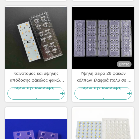
Βίντεο
Καινοτόμος και υψηλής
Υψηλή σειρά 28 φακών
απόδοσης φάκελος φακών
κόλπων ελαφριά πολυ σε 1
LED για αναβάθμιση
60 οδηγημένο Pmma φακό
Πάρτε την καλύτερη
Πάρτε την καλύτερη
φωτισμού δρόμου
βαθμού SMD 5050
τιμή
τιμή