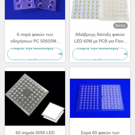
Βίντεο
6 σειρά φακών των
Αδιάβροχη διάταξη φακών
οδηγήσεων PC 5050SMD
LED 60W με PCB για Flood
των οδηγήσεων 90 βαθμός
Light, High Bay &
Πάρτε την καλύτερη
Πάρτε την καλύτερη
υψηλή σειρά φακών κόλπων
βιομηχανικός φωτισμός
τιμή
τιμή
ελαφριά πολυ
60 σημεία 5050 LED
Σειρά 60 φακών των