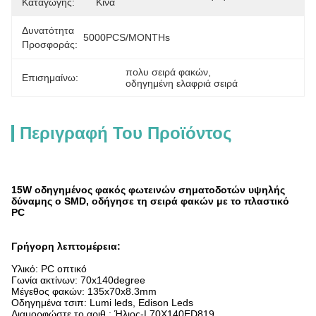
Καταγωγής:
Κίνα
Δυνατότητα
5000PCS/MONTHs
Προσφοράς:
πολυ σειρά φακών
, 
Επισημαίνω:
οδηγημένη ελαφριά σειρά
Περιγραφή Του Προϊόντος
15W οδηγημένος φακός φωτεινών σηματοδοτών υψηλής
δύναμης ο SMD, οδήγησε τη σειρά φακών με το πλαστικό
PC
Γρήγορη λεπτομέρεια:
Υλικό: PC οπτικό
Γωνία ακτίνων: 70x140degree
Μέγεθος φακών: 135x70x8.3mm
Οδηγημένα τσιπ: Lumi leds, Edison Leds
Διαμορφώστε το αριθ.: Ήλιος-L70X140ED819