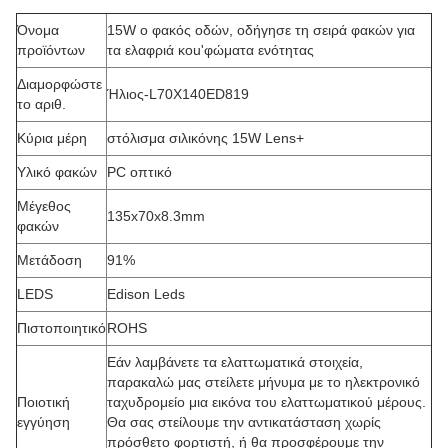
Όνομα
15W ο φακός οδών, οδήγησε τη σειρά φακών για
προϊόντων
τα ελαφριά κοu'φώματα ενότητας
Διαμορφώστε
Ήλιος-L70X140ED819
το αριθ.
Κύρια μέρη
στόλισμα σιλικόνης 15W Lens+
Υλικό φακών
PC οπτικό
Μέγεθος
135x70x8.3mm
φακών
Μετάδοση
91%
LEDS
Edison Leds
Πιστοποιητικό
ROHS
Εάν λαμβάνετε τα ελαττωματικά στοιχεία,
παρακαλώ μας στείλετε μήνυμα με το ηλεκτρονικό
Ποιοτική
ταχυδρομείο μια εικόνα του ελαττωματικού μέρους.
εγγύηση
Θα σας στείλουμε την αντικατάσταση χωρίς
πρόσθετο φορτιστή, ή θα προσφέρουμε την