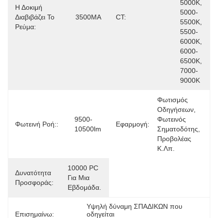
5000K, 
Η Δοκιμή
5000-
Διαβιβάζει Το
3500MA
CT:
5500K, 
Ρεύμα:
5500-
6000K, 
6000-
6500K, 
7000-
9000K
Φωτισμός 
Οδηγήσεων, 
9500-
Φωτεινός 
Φωτεινή Ροή::
Εφαρμογή:
10500lm
Σηματοδότης, 
Προβολέας 
Κ.λπ.
10000 PC 
Δυνατότητα
Για Μια 
Προσφοράς:
Εβδομάδα.
Υψηλή δύναμη ΣΠΑΔΙΚΩΝ που 
Επισημαίνω:
οδηγείται