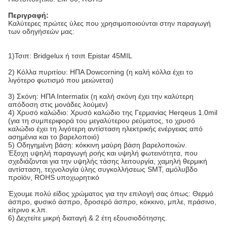
Περιγραφή:
Καλύτερες πρώτες ύλες που χρησιμοποιούνται στην παραγωγή
των οδηγήσεών μας:
1)Τσιπ: Bridgelux ή τσιπ Epistar 45MIL
2) Κόλλα πυριτίου: ΗΠΑ Dowcorning (η καλή κόλλα έχει το
λιγότερο φωτισμό που μειώνεται)
3) Σκόνη: ΗΠΑ Intermatix (η καλή σκόνη έχει την καλύτερη
απόδοση στις μονάδες λούμεν)
4) Χρυσό καλώδιο: Χρυσό καλώδιο της Γερμανίας Herqeus 1.0mil
(για τη συμπεριφορά του μεγαλύτερου ρεύματος, το χρυσό
καλώδιο έχει τη λιγότερη αντίσταση ηλεκτρικής ενέργειας από
ασημένια και το βαρελοποιό)
5) Οδηγημένη βάση: κόκκινη μαύρη βάση βαρελοποιών.
Έξοχη υψηλή παραγωγή ροής και υψηλή φωτεινότητα, που
σχεδιάζονται για την υψηλής τάσης λειτουργία, χαμηλή θερμική
αντίσταση, τεχνολογία ύλης συγκολλήσεως SMT, αμόλυβδο
προϊόν, ROHS υποχωρητικό
Έχουμε πολύ είδος χρώματος για την επιλογή σας όπως: Θερμό
άσπρο, φυσικό άσπρο, δροσερό άσπρο, κόκκινο, μπλε, πράσινο,
κίτρινο κ.λπ.
6) Δεχτείτε μικρή διαταγή & 2 έτη εξουσιοδότησης.