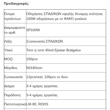
Προδιαγραφές:
Όνομα
Οδηγήσεις ΣΠΑΔΊΚΩΝ υψηλής δύναμης ενότητας
προϊόντων
100W οδηγήσεων με το ΦΑΚΌ γυαλιού
Διαμορφώστε
SP100W
το αριθ.
Λήξη
Συσκευασία ΣΠΑΔΙΚΩΝ
Υλικό
Τσιπ ή τσιπ 45mil Epistar Bridgelux
MOQ
100pcs
Μέγεθος
56X40mm
Συσκευασία
12pcs/reel, 100pcs το /box
Δείγμα
3-4 ημέρες εργασίας
Παράδοση
3-4 ημέρες εργασίας
Πιστοποιητικό
LM-80, ROHS