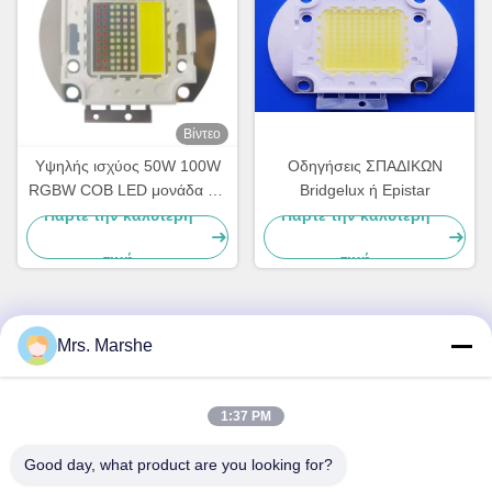
Βίντεο
Υψηλής ισχύος 50W 100W
Οδηγήσεις ΣΠΑΔΙΚΩΝ
RGBW COB LED μονάδα για
Bridgelux ή Epistar
επαγγελματικές λύσεις
Πάρτε την καλύτερη
Πάρτε την καλύτερη
φωτισμού
τιμή
τιμή
Mrs. Marshe
Γρήγορη επικοινωνία
Διεύθυνση
1:37 PM
Room7E, εμποδίστε το Α, κτήριο Binfen Shiji, δρόμος
Good day, what product are you looking for?
Longxiang, περιοχή Longgang, Shenzhen, Κίνα 518172