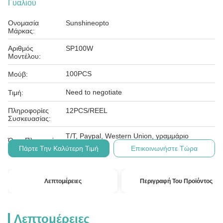
Γυαλιού
Ονομασία
Sunshineopto
Μάρκας:
Αριθμός
SP100W
Μοντέλου:
100PCS
Μούβ:
Need to negotiate
Τιμή:
Πληροφορίες
12PCS/REEL
Συσκευασίας:
T/T, Paypal, Western Union, γραμμάριο
Όροι Πληρωμής:
χρημάτων
Πάρτε Την Καλύτερη Τιμή
Επικοινωνήστε Τώρα
Λεπτομέρειες
Περιγραφή Του Προϊόντος
Λεπτομέρειες