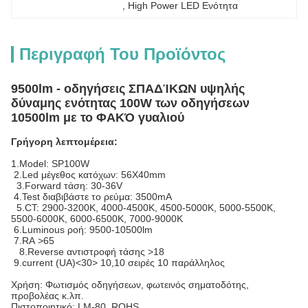
, 
High Power LED Ενότητα
Περιγραφή Του Προϊόντος
9500lm - οδηγήσεις ΣΠΑΔΊΚΩΝ υψηλής
δύναμης ενότητας 100W των οδηγήσεων
10500lm με το ΦΑΚΌ γυαλιού
Γρήγορη λεπτομέρεια:
1.Model: SP100W
2.Led μέγεθος κατόχων: 56X40mm
3.Forward τάση: 30-36V
4.Test διαβιβάστε το ρεύμα: 3500mA
5.CT: 2900-3200K, 4000-4500K, 4500-5000K, 5000-5500K,
5500-6000K, 6000-6500K, 7000-9000K
6.Luminous ροή: 9500-10500lm
7.RA >65
8.Reverse αντιστροφή τάσης >18
9.current (UA)
<30>
10,10 σειρές 10 παράλληλος
Χρήση: Φωτισμός οδηγήσεων, φωτεινός σηματοδότης,
προβολέας κ.λπ.
Πιστοποιητικό: LM-80, ROHS