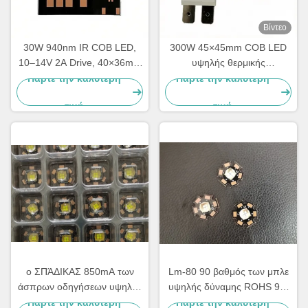
Βίντεο
30W 940nm IR COB LED,
300W 45×45mm COB LED
10–14V 2A Drive, 40×36mm
υψηλής θερμικής
Πακέτο με φωτεινή περιοχή
αγωγιμότητας για φωτισμό
Πάρτε την καλύτερη
Πάρτε την καλύτερη
5,14mm
σκηνής υψηλής ισχύος και
τιμή
τιμή
προβολείς προβολής
ο ΣΠΆΔΙΚΑΣ 850mA των
Lm-80 90 βαθμός των μπλε
άσπρων οδηγήσεων υψηλής
υψηλής δύναμης ROHS 9W
δύναμης 900lm 1100lm 10W
οδηγήσεων ΣΠΑΔΊΚΩΝ για
Πάρτε την καλύτερη
Πάρτε την καλύτερη