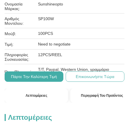
Ονομασία
Sunshineopto
Μάρκας:
Αριθμός
SP100W
Μοντέλου:
100PCS
Μούβ:
Need to negotiate
Τιμή:
Πληροφορίες
12PCS/REEL
Συσκευασίας:
T/T, Paypal, Western Union, γραμμάριο
Όροι Πληρωμής:
χρημάτων
Πάρτε Την Καλύτερη Τιμή
Επικοινωνήστε Τώρα
Λεπτομέρειες
Περιγραφή Του Προϊόντος
Λεπτομέρειες