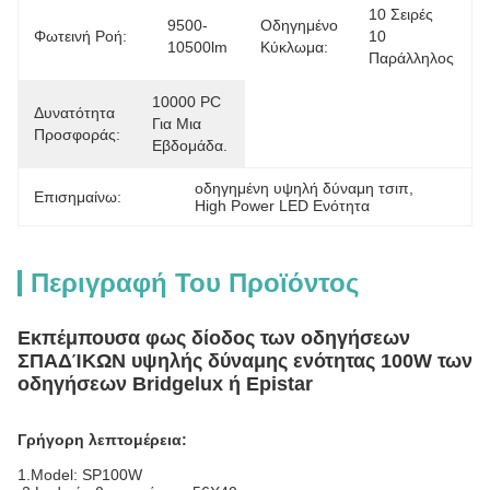
10 Σειρές 
9500-
Οδηγημένο
Φωτεινή Ροή:
10 
10500lm
Κύκλωμα:
Παράλληλος
10000 PC 
Δυνατότητα
Για Μια 
Προσφοράς:
Εβδομάδα.
οδηγημένη υψηλή δύναμη τσιπ
, 
Επισημαίνω:
High Power LED Ενότητα
Περιγραφή Του Προϊόντος
Εκπέμπουσα φως δίοδος των οδηγήσεων
ΣΠΑΔΊΚΩΝ υψηλής δύναμης ενότητας 100W των
οδηγήσεων Bridgelux ή Epistar
Γρήγορη λεπτομέρεια:
1.Model: SP100W