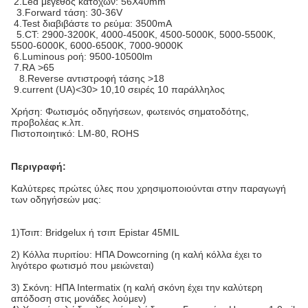
2.Led μέγεθος κατόχων: 56X40mm
3.Forward τάση: 30-36V
4.Test διαβιβάστε το ρεύμα: 3500mA
5.CT: 2900-3200K, 4000-4500K, 4500-5000K, 5000-5500K,
5500-6000K, 6000-6500K, 7000-9000K
6.Luminous ροή: 9500-10500lm
7.RA >65
8.Reverse αντιστροφή τάσης >18
9.current (UA)
<30>
10,10 σειρές 10 παράλληλος
Χρήση: Φωτισμός οδηγήσεων, φωτεινός σηματοδότης,
προβολέας κ.λπ.
Πιστοποιητικό: LM-80, ROHS
Περιγραφή:
Καλύτερες πρώτες ύλες που χρησιμοποιούνται στην παραγωγή
των οδηγήσεών μας:
1)Τσιπ: Bridgelux ή τσιπ Epistar 45MIL
2) Κόλλα πυριτίου: ΗΠΑ Dowcorning (η καλή κόλλα έχει το
λιγότερο φωτισμό που μειώνεται)
3) Σκόνη: ΗΠΑ Intermatix (η καλή σκόνη έχει την καλύτερη
απόδοση στις μονάδες λούμεν)