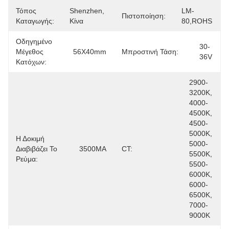
Τόπος
Shenzhen, 
LM-
Πιστοποίηση:
Καταγωγής:
Κίνα
80,ROHS
Οδηγημένο
30-
Μέγεθος
56X40mm
Μπροστινή Τάση:
36V
Κατόχων:
2900-
3200K, 
4000-
4500K, 
4500-
5000K, 
Η Δοκιμή
5000-
Διαβιβάζει Το
3500MA
CT:
5500K, 
Ρεύμα:
5500-
6000K, 
6000-
6500K, 
7000-
9000K