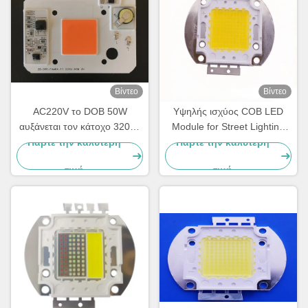
Βίντεο
Βίντεο
AC220V το DOB 50W
Υψηλής ισχύος COB LED
αυξάνεται τον κάτοχο 3200k
Module for Street Lighting
78x55mm των ελαφριών
2700K-6500K COB LED
Πάρτε την καλύτερη
Πάρτε την καλύτερη
οδηγήσεων Driverless
Light Source Κατασκευαστής
τιμή
τιμή