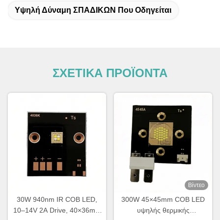
Υψηλή Δύναμη ΣΠΑΔΙΚΩΝ Που Οδηγείται
ΣΧΕΤΙΚΑ ΠΡΟΪΟΝΤΑ
Βίντεο
30W 940nm IR COB LED,
300W 45×45mm COB LED
10–14V 2A Drive, 40×36mm
υψηλής θερμικής