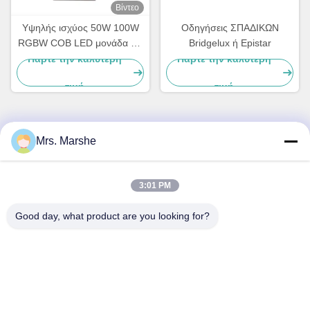
Βίντεο
Υψηλής ισχύος 50W 100W
Οδηγήσεις ΣΠΑΔΙΚΩΝ
RGBW COB LED μονάδα για
Bridgelux ή Epistar
επαγγελματικές λύσεις
Πάρτε την καλύτερη
Πάρτε την καλύτερη
φωτισμού
τιμή
τιμή
Mrs. Marshe
Γρήγορη επικοινωνία
Διεύθυνση
3:01 PM
Room7E, εμποδίστε το Α, κτήριο Binfen Shiji, δρόμος
Good day, what product are you looking for?
Longxiang, περιοχή Longgang, Shenzhen, Κίνα 518172
Τηλ.
86--13510560547
Ηλεκτρονικό