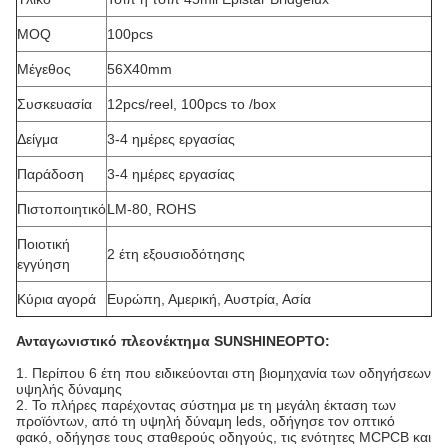
MOQ
100pcs
Μέγεθος
56X40mm
Συσκευασία
12pcs/reel, 100pcs το /box
Δείγμα
3-4 ημέρες εργασίας
Παράδοση
3-4 ημέρες εργασίας
Πιστοποιητικό
LM-80, ROHS
Ποιοτική
2 έτη εξουσιοδότησης
εγγύηση
Κύρια αγορά
Ευρώπη, Αμερική, Αυστρία, Ασία
Ανταγωνιστικό πλεονέκτημα SUNSHINEOPTO:
1. Περίπου 6 έτη που ειδικεύονται στη βιομηχανία των οδηγήσεων
υψηλής δύναμης
2. Το πλήρες παρέχοντας σύστημα με τη μεγάλη έκταση των
προϊόντων, από τη υψηλή δύναμη leds, οδήγησε τον οπτικό
φακό, οδήγησε τους σταθερούς οδηγούς, τις ενότητες MCPCB και