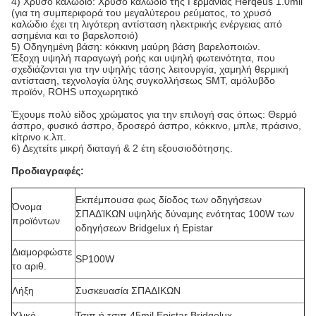
4) Χρυσό καλώδιο: Χρυσό καλώδιο της Γερμανίας Herqeus 1.0mil
(για τη συμπεριφορά του μεγαλύτερου ρεύματος, το χρυσό
καλώδιο έχει τη λιγότερη αντίσταση ηλεκτρικής ενέργειας από
ασημένια και το βαρελοποιό)
5) Οδηγημένη βάση: κόκκινη μαύρη βάση βαρελοποιών.
Έξοχη υψηλή παραγωγή ροής και υψηλή φωτεινότητα, που
σχεδιάζονται για την υψηλής τάσης λειτουργία, χαμηλή θερμική
αντίσταση, τεχνολογία ύλης συγκολλήσεως SMT, αμόλυβδο
προϊόν, ROHS υποχωρητικό
Έχουμε πολύ είδος χρώματος για την επιλογή σας όπως: Θερμό
άσπρο, φυσικό άσπρο, δροσερό άσπρο, κόκκινο, μπλε, πράσινο,
κίτρινο κ.λπ.
6) Δεχτείτε μικρή διαταγή & 2 έτη εξουσιοδότησης.
Προδιαγραφές:
Εκπέμπουσα φως δίοδος των οδηγήσεων
Όνομα
ΣΠΑΔΊΚΩΝ υψηλής δύναμης ενότητας 100W των
προϊόντων
οδηγήσεων Bridgelux ή Epistar
Διαμορφώστε
SP100W
το αριθ.
Λήξη
Συσκευασία ΣΠΑΔΙΚΩΝ
Υλικό
Τσιπ ή τσιπ 45mil Epistar Bridgelux