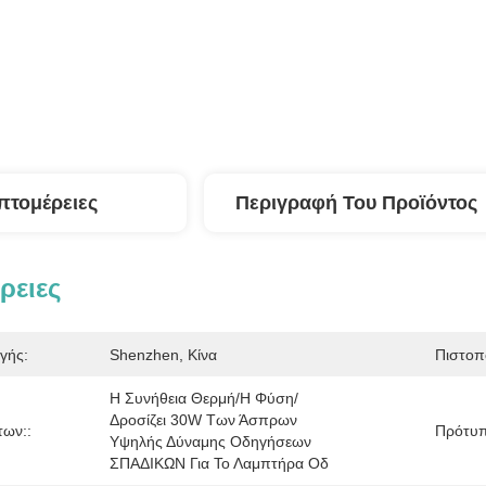
πτομέρειες
Περιγραφή Του Προϊόντος
ρειες
γής:
Shenzhen, Κίνα
Πιστοπ
Η Συνήθεια Θερμή/η Φύση/
Δροσίζει 30W Των Άσπρων 
των::
Πρότυπ
Υψηλής Δύναμης Οδηγήσεων 
ΣΠΑΔΙΚΩΝ Για Το Λαμπτήρα Οδ