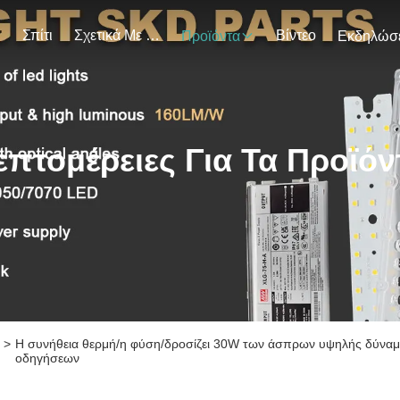
Σπίτι
Σχετικά Με Εμάς
Βίντεο
Προϊόντα
επτομέρειες Για Τα Προϊόν
>
Η συνήθεια θερμή/η φύση/δροσίζει 30W των άσπρων υψηλής δύνα
οδηγήσεων