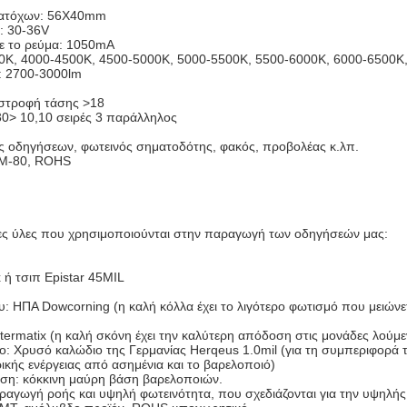
κατόχων: 56X40mm
: 30-36V
τε το ρεύμα: 1050mA
0K, 4000-4500K, 4500-5000K, 5000-5500K, 5500-6000K, 6000-6500K
: 2700-3000lm
στροφή τάσης >18
30> 10,10 σειρές 3 παράλληλος
 οδηγήσεων, φωτεινός σηματοδότης, φακός, προβολέας κ.λπ.
LM-80, ROHS
ς ύλες που χρησιμοποιούνται στην παραγωγή των οδηγήσεών μας:
x ή τσιπ Epistar 45MIL
υ: ΗΠΑ Dowcorning (η καλή κόλλα έχει το λιγότερο φωτισμό που μειώνε
termatix (η καλή σκόνη έχει την καλύτερη απόδοση στις μονάδες λούμε
: Χρυσό καλώδιο της Γερμανίας Herqeus 1.0mil (για τη συμπεριφορά τ
ικής ενέργειας από ασημένια και το βαρελοποιό)
ση: κόκκινη μαύρη βάση βαρελοποιών.
αγωγή ροής και υψηλή φωτεινότητα, που σχεδιάζονται για την υψηλής τ