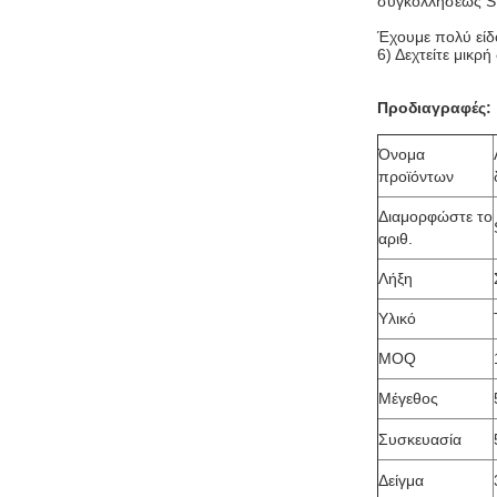
συγκολλήσεως S
Έχουμε πολύ είδ
6) Δεχτείτε μικρ
Προδιαγραφές:
Όνομα
προϊόντων
Διαμορφώστε το
αριθ.
Λήξη
Υλικό
MOQ
Μέγεθος
Συσκευασία
Δείγμα