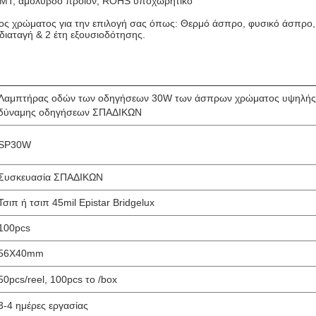
MT, αμόλυβδο προϊόν, ROHS υποχωρητικό
ος χρώματος για την επιλογή σας όπως: Θερμό άσπρο, φυσικό άσπρο, δ
ή διαταγή & 2 έτη εξουσιοδότησης.
Λαμπτήρας οδών των οδηγήσεων 30W των άσπρων χρώματος υψηλής
δύναμης οδηγήσεων ΣΠΑΔΙΚΩΝ
SP30W
Συσκευασία ΣΠΑΔΙΚΩΝ
Τσιπ ή τσιπ 45mil Epistar Bridgelux
100pcs
56X40mm
50pcs/reel, 100pcs το /box
3-4 ημέρες εργασίας