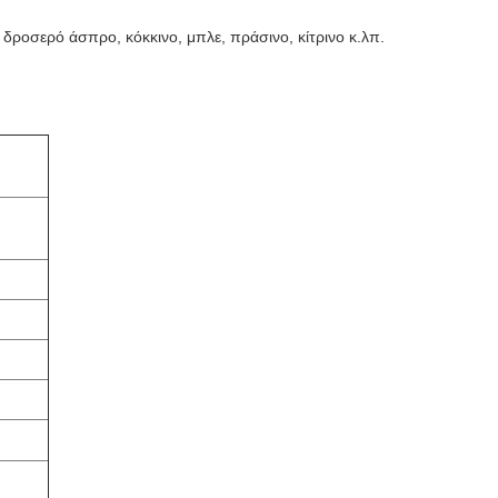
ροσερό άσπρο, κόκκινο, μπλε, πράσινο, κίτρινο κ.λπ.