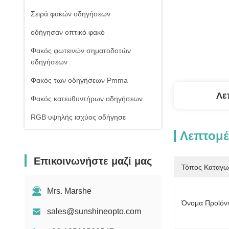
Σειρά φακών οδηγήσεων
οδήγησαν οπτικό φακό
Φακός φωτεινών σηματοδοτών
οδηγήσεων
Φακός των οδηγήσεων Pmma
Λε
Φακός κατευθυντήρων οδηγήσεων
RGB υψηλής ισχύος οδήγησε
Λεπτομέ
1W υψηλής ισχύος οδήγησε
Οδηγήσεις ΣΠΑΔΙΚΩΝ υψηλής
Επικοινωνήστε μαζί μας
δύναμης
Τόπος Καταγω
Φακός γυαλιού οδηγήσεων
Mrs. Marshe
Όνομα Προϊόν
sales@sunshineopto.com