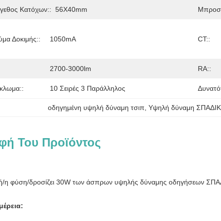
γεθος Κατόχων::
56X40mm
Μπροστ
μα Δοκιμής::
1050mA
CT::
2700-3000lm
RA::
κλωμα::
10 Σειρές 3 Παράλληλος
Δυνατό
οδηγημένη υψηλή δύναμη τσιπ
, 
Υψηλή δύναμη ΣΠΑΔΙΚ
φή Του Προϊόντος
μή/η φύση/δροσίζει 30W των άσπρων υψηλής δύναμης οδηγήσεων ΣΠΑ
μέρεια: