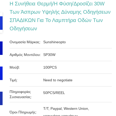
Η Συνήθεια Θερμή/η Φύση/δροσίζει 30W
Των Άσπρων Υψηλής Δύναμης Οδηγήσεων
ΣΠΑΔΙΚΩΝ Για Το Λαμπτήρα Οδών Των
Οδηγήσεων
Ονομασία Μάρκας:
Sunshineopto
Αριθμός Μοντέλου:
SP30W
Μούβ:
100PCS
Τιμή:
Need to negotiate
Πληροφορίες
50PCS/REEL
Συσκευασίας:
T/T, Paypal, Western Union,
Όροι Πληρωμής:
γραμμάριο χρημάτων