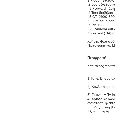
1.Model: SP30W
2.Led μέγεθος 
3.Forward τάση
4.Test διαβιβάσ
5.CT: 2900-320
6.Luminous ροή
7.RA >65
8.Reverse αντι
9.current (UA)<
Χρήση: Φωτισμός
Πιστοποιητικό: 
Περιγραφή:
Καλύτερες πρώτε
1)Τσιπ: Bridgelu
2) Κόλλα πυριτίο
3) Σκόνη: ΗΠΑ In
4) Χρυσό καλώδιο
αντίσταση ηλεκτρ
5) Οδηγημένη βά
Έξοχη υψηλή παρ