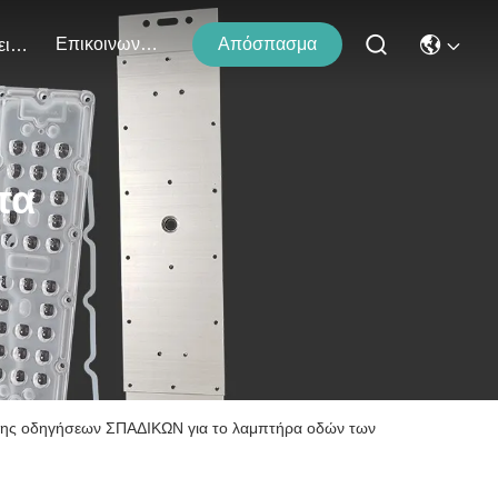
Επικοινωνήστε Μαζί Μας
Απόσπασμα
Εκδηλώσεις
τα
μης οδηγήσεων ΣΠΑΔΙΚΩΝ για το λαμπτήρα οδών των