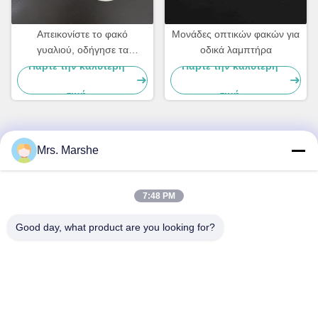
Απεικονίστε το φακό
Μονάδες οπτικών φακών για
γυαλιού, οδήγησε τα
οδικά λαμπτήρα
τμήματα φωτεινών
Πάρτε την καλύτερη
Πάρτε την καλύτερη
σηματοδοτών με τη υψηλή
τιμή
τιμή
δύναμη που οδηγείται
Mrs. Marshe
Γρήγορη επικοινωνία
Διεύθυνση
7:48 PM
Room7E, εμποδίστε το Α, κτήριο Binfen Shiji, δρόμος
Good day, what product are you looking for?
Longxiang, περιοχή Longgang, Shenzhen, Κίνα 518172
Τηλ.
86--13510560547
Ηλεκτρονικό