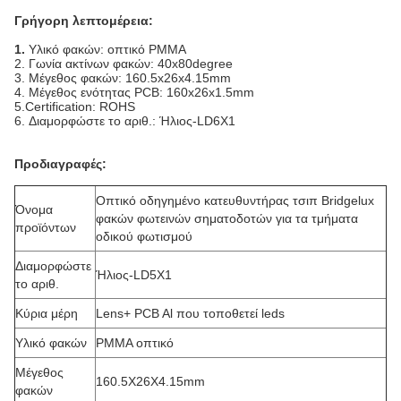
Γρήγορη λεπτομέρεια:
1.
Υλικό φακών: οπτικό PMMA
2. Γωνία ακτίνων φακών: 40x80degree
3. Μέγεθος φακών: 160.5x26x4.15mm
4. Μέγεθος ενότητας PCB: 160x26x1.5mm
5.Certification: ROHS
6. Διαμορφώστε το αριθ.: Ήλιος-LD6X1
Προδιαγραφές:
Οπτικό οδηγημένο κατευθυντήρας τσιπ Bridgelux
Όνομα
φακών φωτεινών σηματοδοτών για τα τμήματα
προϊόντων
οδικού φωτισμού
Διαμορφώστε
Ήλιος-LD5X1
το αριθ.
Κύρια μέρη
Lens+ PCB Al που τοποθετεί leds
Υλικό φακών
PMMA οπτικό
Μέγεθος
160.5X26X4.15mm
φακών