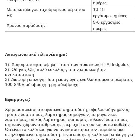
ημέρες
Μετα κατάλογος ταχυδρομείου αέρα του
10-18
HK
εργάσιμες ημέρες
5-6 εργάσιμες
Χρόνος παράδοσης
ημέρες
Ανταγωνιστικό πλεονέκτημα:
1). Χρησιμοποίηση υψηλή - τσιπ των ποιοτικών ΗΠΑ Bridgelux
2). Οδηγός CE, πολύ εύκολος για την επισκευή/την
αντικατάσταση
3). Διάφορη επιλογή: Τάση εισαγωγής εναλλασσόμενου ρεύματος
100-240V αδιάβροχη ή μη-αδιάβροχη
Εφαρμογές:
Χρησιμοποιείται στο φωτεινό σηματοδότη, υψηλός οδηγημένος
τρόπος λαμπτήρας, λαμπτήρας σηράγγων, τετραγωνικός
λαμπτήρας, οδικός λαμπτήρας, φωτισμός πόλεων, λαμπτήρας
σημείων χώρων στάθμευσης, περιοχή τοπίου και ούτω καθεξής.
Θα είναι το καλύτερο για να αντικαταστήσει τον παραδοσιακό
υψηλό φωτεινό σηματοδότη. Είναι επίσης η καλύτερη επιλογή για
να τοποθετήσει όπισθεν τους παλαιούς λαμπτήρες HPS ως