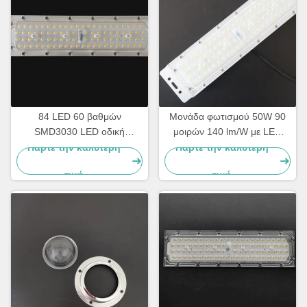
84 LED 60 βαθμών
Μονάδα φωτισμού 50W 90
SMD3030 LED οδική
μοιρών 140 lm/W με LED
φωτεινή μονάδα με 140lm/w
SMD3030 και ψύκτρα
Πάρτε την καλύτερη
Πάρτε την καλύτερη
αποδοτικότητα και PC φακό
αλουμινίου για βιομηχανικό
τιμή
τιμή
και οδικό φωτισμό