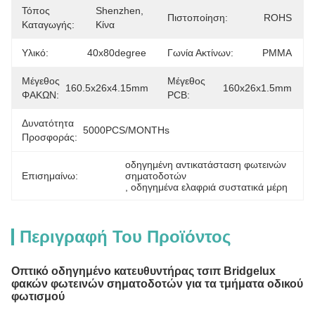
Τόπος
Shenzhen, 
Πιστοποίηση:
ROHS
Καταγωγής:
Κίνα
Υλικό:
40x80degree
Γωνία Ακτίνων:
PMMA
Μέγεθος
Μέγεθος
160.5x26x4.15mm
160x26x1.5mm
ΦΑΚΩΝ:
PCB:
Δυνατότητα
5000PCS/MONTHs
Προσφοράς:
οδηγημένη αντικατάσταση φωτεινών 
Επισημαίνω:
σηματοδοτών
, 
οδηγημένα ελαφριά συστατικά μέρη
Περιγραφή Του Προϊόντος
Οπτικό οδηγημένο κατευθυντήρας τσιπ Bridgelux
φακών φωτεινών σηματοδοτών για τα τμήματα οδικού
φωτισμού