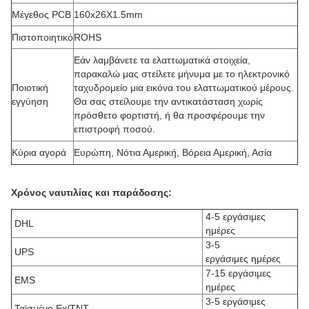
Μέγεθος PCB
160x26X1.5mm
Πιστοποιητικό
ROHS
Εάν λαμβάνετε τα ελαττωματικά στοιχεία,
παρακαλώ μας στείλετε μήνυμα με το ηλεκτρονικό
Ποιοτική
ταχυδρομείο μια εικόνα του ελαττωματικού μέρους.
εγγύηση
Θα σας στείλουμε την αντικατάσταση χωρίς
πρόσθετο φορτιστή, ή θα προσφέρουμε την
επιστροφή ποσού.
Κύρια αγορά
Ευρώπη, Νότια Αμερική, Βόρεια Αμερική, Ασία
Χρόνος ναυτιλίας και παράδοσης:
4-5 εργάσιμες
DHL
ημέρες
3-5
UPS
εργάσιμες ημέρες
7-15 εργάσιμες
EMS
ημέρες
3-5 εργάσιμες
Ταϊσμένο Ex/TNT