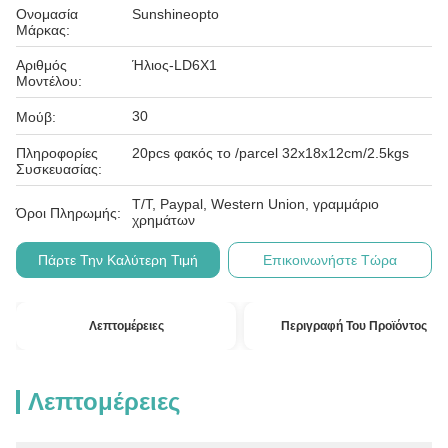
Ονομασία
Sunshineopto
Μάρκας:
Αριθμός
Ήλιος-LD6X1
Μοντέλου:
30
Μούβ:
Πληροφορίες
20pcs φακός το /parcel 32x18x12cm/2.5kgs
Συσκευασίας:
T/T, Paypal, Western Union, γραμμάριο
Όροι Πληρωμής:
χρημάτων
Πάρτε Την Καλύτερη Τιμή
Επικοινωνήστε Τώρα
Λεπτομέρειες
Περιγραφή Του Προϊόντος
Λεπτομέρειες