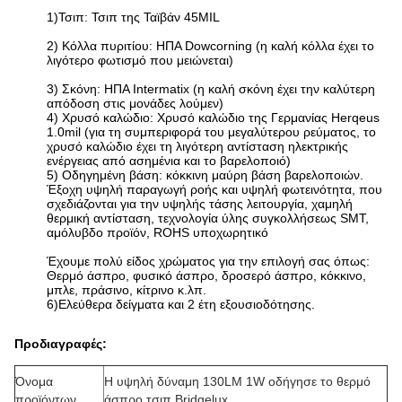
1)Τσιπ: Τσιπ της Ταϊβάν 45MIL
2) Κόλλα πυριτίου: ΗΠΑ Dowcorning (η καλή κόλλα έχει το
λιγότερο φωτισμό που μειώνεται)
3) Σκόνη: ΗΠΑ Intermatix (η καλή σκόνη έχει την καλύτερη
απόδοση στις μονάδες λούμεν)
4) Χρυσό καλώδιο: Χρυσό καλώδιο της Γερμανίας Herqeus
1.0mil (για τη συμπεριφορά του μεγαλύτερου ρεύματος, το
χρυσό καλώδιο έχει τη λιγότερη αντίσταση ηλεκτρικής
ενέργειας από ασημένια και το βαρελοποιό)
5) Οδηγημένη βάση: κόκκινη μαύρη βάση βαρελοποιών.
Έξοχη υψηλή παραγωγή ροής και υψηλή φωτεινότητα, που
σχεδιάζονται για την υψηλής τάσης λειτουργία, χαμηλή
θερμική αντίσταση, τεχνολογία ύλης συγκολλήσεως SMT,
αμόλυβδο προϊόν, ROHS υποχωρητικό
Έχουμε πολύ είδος χρώματος για την επιλογή σας όπως:
Θερμό άσπρο, φυσικό άσπρο, δροσερό άσπρο, κόκκινο,
μπλε, πράσινο, κίτρινο κ.λπ.
6)Ελεύθερα δείγματα και 2 έτη εξουσιοδότησης.
Προδιαγραφές:
Όνομα
Η υψηλή δύναμη 130LM 1W οδήγησε το θερμό
προϊόντων
άσπρο τσιπ Bridgelux