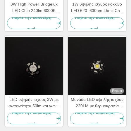
3W High Power Bridgelux
1W υψηλής ισχύος κόκκινο
LED Chip 240lm 6000K
LED 620–630nm 45mil Chip
̇6500K Λευκός εκδότης LED
400mA Εκπομπός LED
Πάρτε την καλύτερη
Πάρτε την καλύτερη
για φωτισμό δρόμου,
υψηλής φωτεινότητας
τιμή
τιμή
φωτισμό πλημμύρας και
βιομηχανικό φωτισμό OEM
κατασκευαστής LED
Βίντεο
LED υψηλής ισχύος 3W με
Μονάδα LED υψηλής ισχύος
φωτεινότητα 50lm και γωνία
220LM με θερμοκρασία
θέασης 120 μοιρών για
χρώματος 6500K και PCB
Πάρτε την καλύτερη
Πάρτε την καλύτερη
φωτισμό LED
αλουμινίου αστεριού
τιμή
τιμή