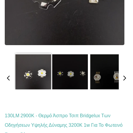
130LM 2900K - Θερμό Άσπρο Τσιπ Bridgelux Των
Οδηγήσεων Υψηλής Δύναμης 3200K 1w Για Το Φωτεινό