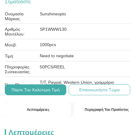
Σηματοδότη
Ονομασία
Sunshineopto
Μάρκας:
Αριθμός
SP1WWW130
Μοντέλου:
1000pcs
Μούβ:
Need to negotiate
Τιμή:
Πληροφορίες
50PCS/REEL
Συσκευασίας:
T/T, Paypal, Western Union, γραμμάριο
Όροι Πληρωμής:
χρημάτων
Πάρτε Την Καλύτερη Τιμή
Επικοινωνήστε Τώρα
Λεπτομέρειες
Περιγραφή Του Προϊόντος
Λεπτομέρειες