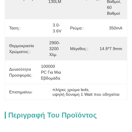
130LM
Βαθμοί, 
60 
Βαθμοί
3.0-
Τάση::
Ρεύμα::
350mA
3.6V
2900-
Θερμοκρασία
3200 
Μέγεθος::
14.8*7.9mm
Χρώματος::
Χλμ.
100000 
Δυνατότητα
PC Για Μια 
Προσφοράς:
Εβδομάδα.
πλήρες χρώμα leds
, 
Επισημαίνω:
υψηλή δύναμη 1 Watt που οδηγείται
Περιγραφή Του Προϊόντος