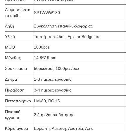
Διαμορφώστε
SP1WWW130
το αριθ.
Λήξη
Συγκόλληση επανακυκλοφορίας
Υλικό
Τσιπ ή τσιπ 45mil Epistar Bridgelux
MOQ
1000pcs
Μέγεθος
14.8*7.9mm
Συσκευασία
50pcs/reel, 1000pcs/box
Δείγμα
1-3 ημέρες εργασίας
Παράδοση
3-4 ημέρες εργασίας
Πιστοποιητικό
LM-80, ROHS
Ποιοτική
2 έτη εξουσιοδότησης
εγγύηση
Κύρια αγορά
Ευρώπη, Αμερική, Αυστρία, Ασία