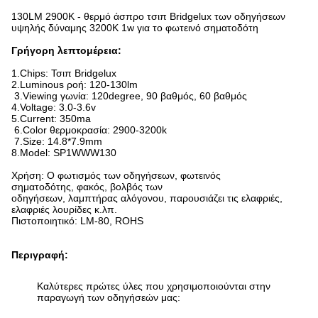
130LM 2900K - θερμό άσπρο τσιπ Bridgelux των οδηγήσεων
υψηλής δύναμης 3200K 1w για το φωτεινό σηματοδότη
Γρήγορη λεπτομέρεια:
1.Chips: Τσιπ Bridgelux
2.Luminous ροή: 120-130lm
3.Viewing γωνία: 120degree, 90 βαθμός, 60 βαθμός
4.Voltage: 3.0-3.6v
5.Current: 350ma
6.Color θερμοκρασία: 2900-3200k
7.Size: 14.8*7.9mm
8.Model: SP1WWW130
Χρήση: Ο φωτισμός των οδηγήσεων, φωτεινός
σηματοδότης, φακός, βολβός των
οδηγήσεων, λαμπτήρας αλόγονου, παρουσιάζει τις ελαφριές,
ελαφριές λουρίδες κ.λπ.
Πιστοποιητικό: LM-80, ROHS
Περιγραφή:
Καλύτερες πρώτες ύλες που χρησιμοποιούνται στην
παραγωγή των οδηγήσεών μας: