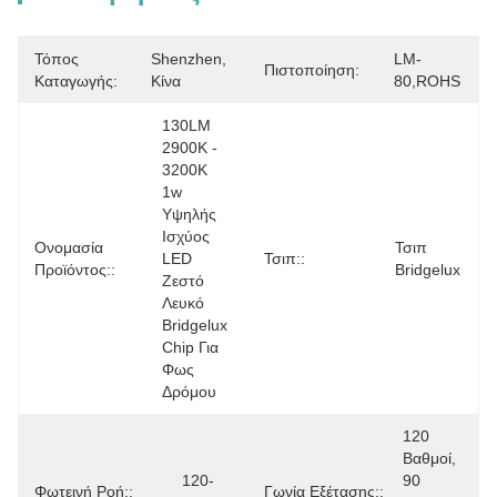
Τόπος
Shenzhen, 
LM-
Πιστοποίηση:
Καταγωγής:
Κίνα
80,ROHS
130LM 
2900K - 
3200K 
1w 
Υψηλής 
Ισχύος 
Ονομασία
Τσιπ 
LED 
Τσιπ::
Προϊόντος::
Bridgelux
Ζεστό 
Λευκό 
Bridgelux 
Chip Για 
Φως 
Δρόμου
120 
Βαθμοί, 
120-
90 
Φωτεινή Ροή::
Γωνία Εξέτασης::