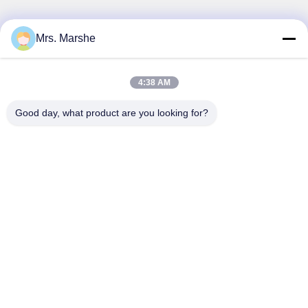
Mrs. Marshe
Γρήγορη επικοινωνία
Διεύθυνση
4:38 AM
Room7E, εμποδίστε το Α, κτήριο Binfen Shiji, δρόμος
Good day, what product are you looking for?
Longxiang, περιοχή Longgang, Shenzhen, Κίνα 518172
Τηλ.
86--13510560547
Ηλεκτρονικό
sales@sunshineopto.com
Πολιτική απορρήτου
|
Sitemap
| Καλή ποιότητα της Κίνας
Ενότητα φωτεινών σηματοδοτών οδηγήσεων Προμηθευτής.