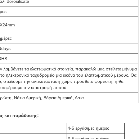
αλί Borosilicate
pcs
0X24mm
ημέρες
9days
OHS
ν λαμβάνετε τα ελαττωματικά στοιχεία, παρακαλώ μας στείλετε μήνυμα
 το ηλεκτρονικό ταχυδρομείο μια εικόνα του ελαττωματικού μέρους. Θα
ς στείλουμε την αντικατάσταση χωρίς πρόσθετο φορτιστή, ή θα
οσφέρουμε την επιστροφή ποσού.
ρώπη, Νότια Αμερική, Βόρεια Αμερική, Ασία
ας και παράδοσης:
4-5 εργάσιμες ημέρες
3-5 εργάσιμες ημέρες