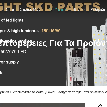
Σπίτι
Σχετικά Με Εμάς
Βίντεο
Προϊόντα
επτομέρειες Για Τα Προϊόν
ήσεων
>
Απεικονίστε το φακό γυαλιού, οδήγησε τα τμήματα φωτεινών 