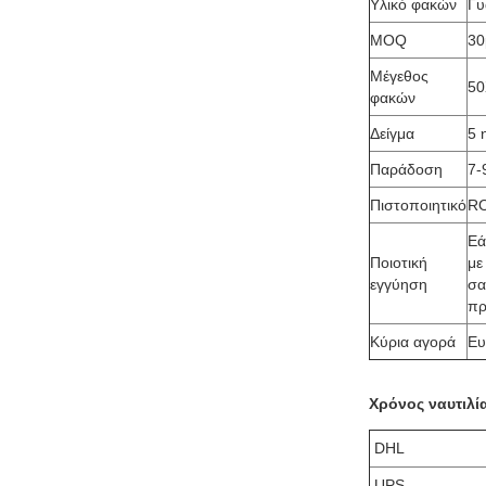
Υλικό φακών
Γυ
MOQ
30
Μέγεθος
5
φακών
Δείγμα
5 
Παράδοση
7-
Πιστοποιητικό
R
Εά
Ποιοτική
με
εγγύηση
σα
πρ
Κύρια αγορά
Ευ
Χρόνος ναυτιλί
DHL
UPS