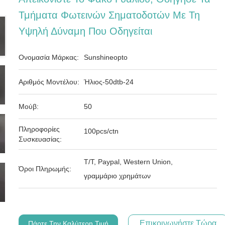
Τμήματα Φωτεινών Σηματοδοτών Με Τη
Υψηλή Δύναμη Που Οδηγείται
Ονομασία Μάρκας:
Sunshineopto
Αριθμός Μοντέλου:
Ήλιος-50dtb-24
Μούβ:
50
Πληροφορίες
100pcs/ctn
Συσκευασίας:
T/T, Paypal, Western Union,
Όροι Πληρωμής:
γραμμάριο χρημάτων
Επικοινωνήστε Τώρα
Πάρτε Την Καλύτερη Τιμή