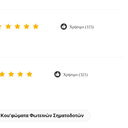
Χρήσιμο (115)
Χρήσιμο (321)
 Κοu'φώματα Φωτεινών Σηματοδοτών