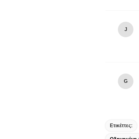
J
G
Ετικέττες: