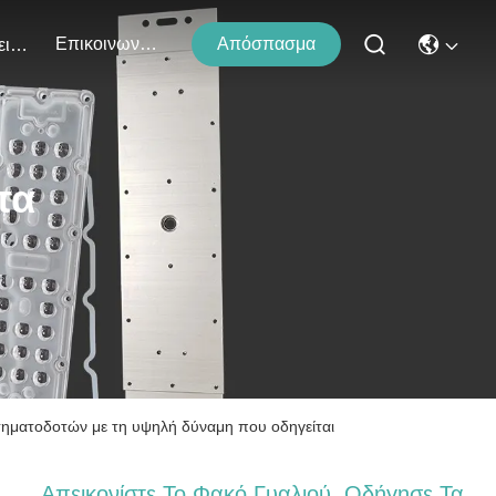
Επικοινωνήστε Μαζί Μας
Απόσπασμα
Εκδηλώσεις
τα
σηματοδοτών με τη υψηλή δύναμη που οδηγείται
Απεικονίστε Το Φακό Γυαλιού, Οδήγησε Τα