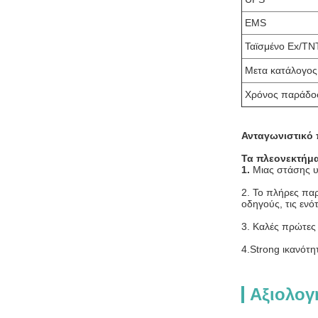
EMS
Ταϊσμένο Ex/TN
Μετα κατάλογος
Χρόνος παράδο
Ανταγωνιστικό 
Τα πλεονεκτήμα
1.
Μιας στάσης υ
2. Το πλήρες πα
οδηγούς, τις εν
3. Καλές πρώτες
4.Strong ικανότ
Αξιολογ