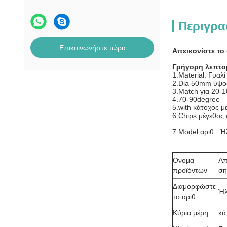
Περιγρα
Επικοινωνήστε τώρα
Απεικονίστε το
Γρήγορη λεπτο
1.Material: Γυαλί
2.Dia 50mm ύψ
3.Match για 20-
4.70-90degree
5.with κάτοχος μ
6.Chips μέγεθος
7.Model αριθ.: Ή
Όνομα
Απ
προϊόντων
ση
Διαμορφώστε
Ήλ
το αριθ.
Κύρια μέρη
κά