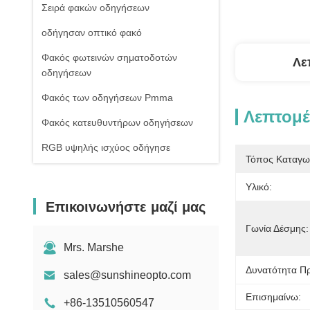
Σειρά φακών οδηγήσεων
οδήγησαν οπτικό φακό
Φακός φωτεινών σηματοδοτών
Λε
οδηγήσεων
Φακός των οδηγήσεων Pmma
Λεπτομέ
Φακός κατευθυντήρων οδηγήσεων
RGB υψηλής ισχύος οδήγησε
Τόπος Καταγω
1W υψηλής ισχύος οδήγησε
Υλικό:
Οδηγήσεις ΣΠΑΔΙΚΩΝ υψηλής
Επικοινωνήστε μαζί μας
δύναμης
Γωνία Δέσμης:
Φακός γυαλιού οδηγήσεων
Mrs. Marshe
Δυνατότητα Π
sales@sunshineopto.com
Επισημαίνω:
+86-13510560547