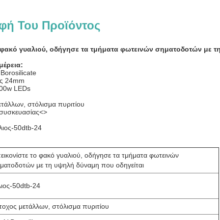
φή Του Προϊόντος
 φακό γυαλιού, οδήγησε τα τμήματα φωτεινών σηματοδοτών με τ
μέρεια:
 Borosilicate
ος 24mm
100w LEDs
ετάλλων, στόλισμα πυριτίου
 συσκευασίας
<>
λιος-50dtb-24
εικονίστε το φακό γυαλιού, οδήγησε τα τμήματα φωτεινών
ματοδοτών με τη υψηλή δύναμη που οδηγείται
ιος-50dtb-24
τοχος μετάλλων, στόλισμα πυριτίου