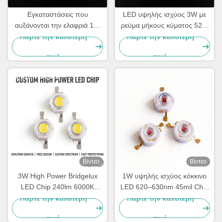
Εγκαταστάσεις που
LED υψηλής ισχύος 3W με
αυξάνονται την ελαφριά 1W
ρεύμα μήκους κύματος 520-
υψηλή δύναμη που οδηγείται
530nm 800ma και φωτεινή
Πάρτε την καλύτερη
Πάρτε την καλύτερη
στο θερμό άσπρο, φυσικό
ροή 90-100lm για
τιμή
τιμή
άσπρο, δροσερό λευκό
σηματοδότηση κυκλοφορίας
Βίντεο
Βίντεο
3W High Power Bridgelux
1W υψηλής ισχύος κόκκινο
LED Chip 240lm 6000K
LED 620–630nm 45mil Chip
̇6500K Λευκός εκδότης LED
400mA Εκπομπός LED
Πάρτε την καλύτερη
Πάρτε την καλύτερη
για φωτισμό δρόμου,
υψηλής φωτεινότητας
τιμή
τιμή
φωτισμό πλημμύρας και