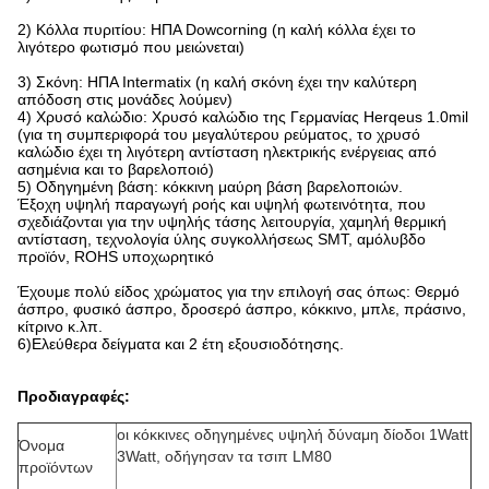
2) Κόλλα πυριτίου: ΗΠΑ Dowcorning (η καλή κόλλα έχει το
λιγότερο φωτισμό που μειώνεται)
3) Σκόνη: ΗΠΑ Intermatix (η καλή σκόνη έχει την καλύτερη
απόδοση στις μονάδες λούμεν)
4) Χρυσό καλώδιο: Χρυσό καλώδιο της Γερμανίας Herqeus 1.0mil
(για τη συμπεριφορά του μεγαλύτερου ρεύματος, το χρυσό
καλώδιο έχει τη λιγότερη αντίσταση ηλεκτρικής ενέργειας από
ασημένια και το βαρελοποιό)
5) Οδηγημένη βάση: κόκκινη μαύρη βάση βαρελοποιών.
Έξοχη υψηλή παραγωγή ροής και υψηλή φωτεινότητα, που
σχεδιάζονται για την υψηλής τάσης λειτουργία, χαμηλή θερμική
αντίσταση, τεχνολογία ύλης συγκολλήσεως SMT, αμόλυβδο
προϊόν, ROHS υποχωρητικό
Έχουμε πολύ είδος χρώματος για την επιλογή σας όπως: Θερμό
άσπρο, φυσικό άσπρο, δροσερό άσπρο, κόκκινο, μπλε, πράσινο,
κίτρινο κ.λπ.
6)Ελεύθερα δείγματα και 2 έτη εξουσιοδότησης.
Προδιαγραφές:
οι κόκκινες οδηγημένες υψηλή δύναμη δίοδοι 1Watt
Όνομα
3Watt, οδήγησαν τα τσιπ LM80
προϊόντων