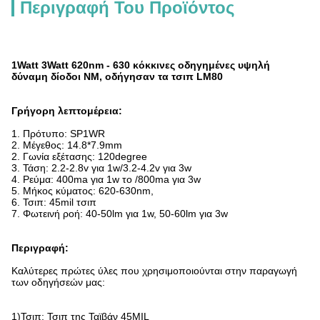
Περιγραφή Του Προϊόντος
1Watt 3Watt 620nm - 630 κόκκινες οδηγημένες υψηλή
δύναμη δίοδοι NM, οδήγησαν τα τσιπ LM80
Γρήγορη λεπτομέρεια:
1.
Πρότυπο: SP1WR
2. Μέγεθος: 14.8*7.9mm
2. Γωνία εξέτασης: 120degree
3. Τάση: 2.2-2.8v για 1w/3.2-4.2v για 3w
4. Ρεύμα: 400ma για 1w το /800ma για 3w
5. Μήκος κύματος: 620-630nm,
6. Τσιπ: 45mil τσιπ
7. Φωτεινή ροή: 40-50lm για 1w, 50-60lm για 3w
Περιγραφή:
Καλύτερες πρώτες ύλες που χρησιμοποιούνται στην παραγωγή
των οδηγήσεών μας:
1)Τσιπ: Τσιπ της Ταϊβάν 45MIL