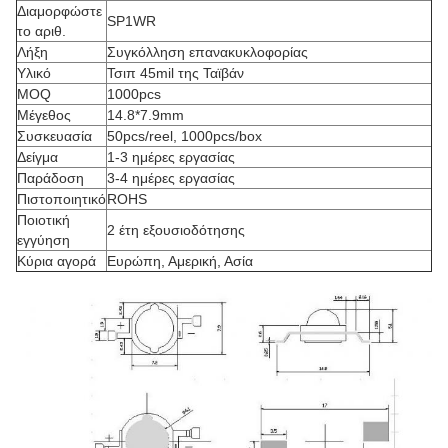
Διαμορφώστε
SP1WR
το αριθ.
Λήξη
Συγκόλληση επανακυκλοφορίας
Υλικό
Τσιπ 45mil της Ταϊβάν
MOQ
1000pcs
Μέγεθος
14.8*7.9mm
Συσκευασία
50pcs/reel, 1000pcs/box
Δείγμα
1-3 ημέρες εργασίας
Παράδοση
3-4 ημέρες εργασίας
Πιστοποιητικό
ROHS
Ποιοτική
2 έτη εξουσιοδότησης
εγγύηση
Κύρια αγορά
Ευρώπη, Αμερική, Ασία