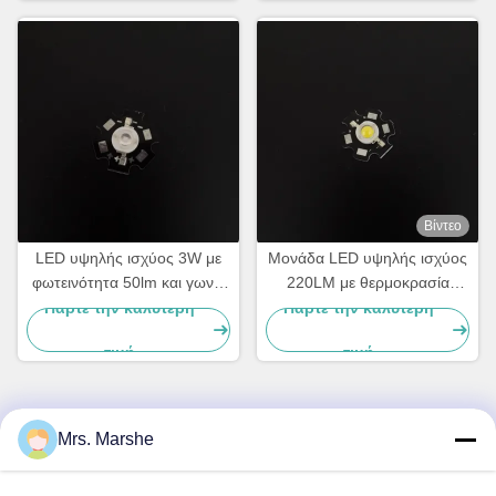
βιομηχανικό φωτισμό OEM
κατασκευαστής LED
Βίντεο
LED υψηλής ισχύος 3W με
Μονάδα LED υψηλής ισχύος
φωτεινότητα 50lm και γωνία
220LM με θερμοκρασία
θέασης 120 μοιρών για
χρώματος 6500K και PCB
Πάρτε την καλύτερη
Πάρτε την καλύτερη
φωτισμό LED
αλουμινίου αστεριού
τιμή
τιμή
Mrs. Marshe
Γρήγορη επικοινωνία