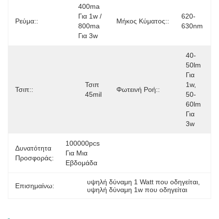
400ma 
Για 1w / 
620-
Ρεύμα::
Μήκος Κύματος::
800ma 
630nm
Για 3w
40-
50lm 
Για 
Τσιπ 
1w, 
Τσιπ::
Φωτεινή Ροή::
45mil
50-
60lm 
Για 
3w
100000pcs 
Δυνατότητα
Για Μια 
Προσφοράς:
Εβδομάδα
υψηλή δύναμη 1 Watt που οδηγείται
, 
Επισημαίνω:
υψηλή δύναμη 1w που οδηγείται