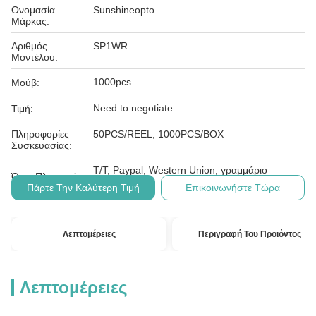
Ονομασία
Sunshineopto
Μάρκας:
Αριθμός
SP1WR
Μοντέλου:
1000pcs
Μούβ:
Need to negotiate
Τιμή:
Πληροφορίες
50PCS/REEL, 1000PCS/BOX
Συσκευασίας:
T/T, Paypal, Western Union, γραμμάριο
Όροι Πληρωμής:
χρημάτων
Πάρτε Την Καλύτερη Τιμή
Επικοινωνήστε Τώρα
Λεπτομέρειες
Περιγραφή Του Προϊόντος
Λεπτομέρειες