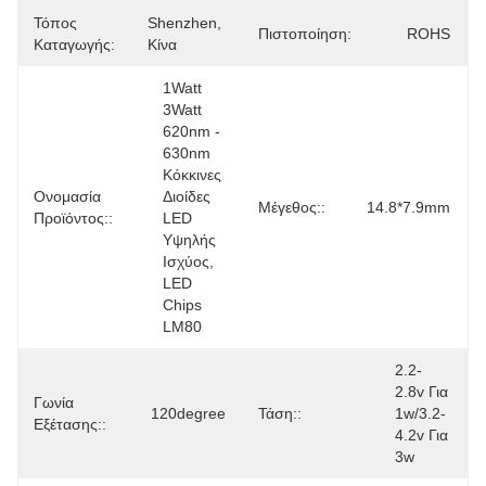
Τόπος
Shenzhen, 
Πιστοποίηση:
ROHS
Καταγωγής:
Κίνα
1Watt 
3Watt 
620nm - 
630nm 
Κόκκινες 
Ονομασία
Διοίδες 
Μέγεθος::
14.8*7.9mm
Προϊόντος::
LED 
Υψηλής 
Ισχύος, 
LED 
Chips 
LM80
2.2-
2.8v Για 
Γωνία
120degree
Τάση::
1w/3.2-
Εξέτασης::
4.2v Για 
3w