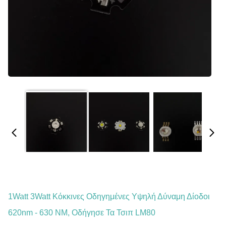
1Watt 3Watt Κόκκινες Οδηγημένες Υψηλή Δύναμη Δίοδοι
620nm - 630 NM, Οδήγησε Τα Τσιπ LM80